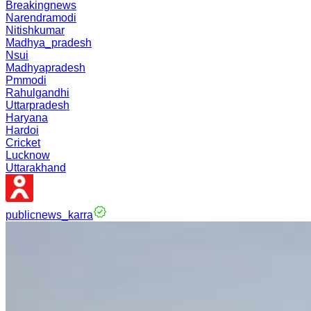
Breakingnews
Narendramodi
Nitishkumar
Madhya_pradesh
Nsui
Madhyapradesh
Pmmodi
Rahulgandhi
Uttarpradesh
Haryana
Hardoi
Cricket
Lucknow
Uttarakhand
publicnews_karra