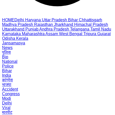
HOME
Delhi
Haryana
Uttar Pradesh
Bihar
Chhattisgarh
Madhya Pradesh
Rajasthan
Jharkhand
Himachal Pradesh
Uttarakhand
Punjab
Andhra Pradesh
Telangana
Tamil Nadu
Karnataka
Maharashtra
Assam
West Bengal
Tripura
Gujarat
Odisha
Kerala
Jansamasya
News
पुलिस
Bjp
National
Police
Bihar
India
कांग्रेस
भाजपा
Accident
Congress
Modi
Delhi
Viral
मारपीट