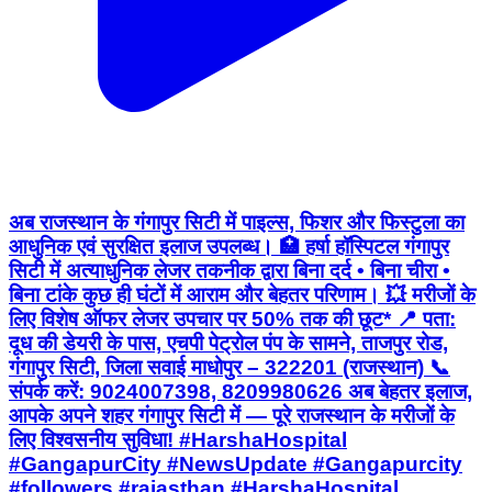
अब राजस्थान के गंगापुर सिटी में पाइल्स, फिशर और फिस्टुला का
आधुनिक एवं सुरक्षित इलाज उपलब्ध। 🏥 हर्षा हॉस्पिटल गंगापुर
सिटी में अत्याधुनिक लेजर तकनीक द्वारा बिना दर्द • बिना चीरा •
बिना टांके कुछ ही घंटों में आराम और बेहतर परिणाम। 💥 मरीजों के
लिए विशेष ऑफर लेजर उपचार पर 50% तक की छूट* 📍 पता:
दूध की डेयरी के पास, एचपी पेट्रोल पंप के सामने, ताजपुर रोड,
गंगापुर सिटी, जिला सवाई माधोपुर – 322201 (राजस्थान) 📞
संपर्क करें: 9024007398, 8209980626 अब बेहतर इलाज,
आपके अपने शहर गंगापुर सिटी में — पूरे राजस्थान के मरीजों के
लिए विश्वसनीय सुविधा! #HarshaHospital
#GangapurCity #NewsUpdate #Gangapurcity
#followers #rajasthan #HarshaHospital