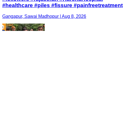
#healthcare #piles #fissure #painfreetreatment
Gangapur, Sawai Madhopur | Aug 8, 2026