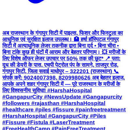
अब राजस्थान के गंगापुर सिटी में पाइल्स, फिशर और फिस्टुला का
आधुनिक एवं सुरक्षित इलाज उपलब्ध। 🏥 हर्षा हॉस्पिटल गंगापुर
सिटी में अत्याधुनिक लेजर तकनीक द्वारा बिना दर्द • बिना चीरा •
बिना टांके कुछ ही घंटों में आराम और बेहतर परिणाम। 💥 मरीजों के
लिए विशेष ऑफर लेजर उपचार पर 50% तक की छूट* 📍 पता:
दूध की डेयरी के पास, एचपी पेट्रोल पंप के सामने, ताजपुर रोड,
गंगापुर सिटी, जिला सवाई माधोपुर – 322201 (राजस्थान) 📞
संपर्क करें: 9024007398, 8209980626 अब बेहतर इलाज,
आपके अपने शहर गंगापुर सिटी में — पूरे राजस्थान के मरीजों के
लिए विश्वसनीय सुविधा! #HarshaHospital
#GangapurCity #NewsUpdate #Gangapurcity
#followers #rajasthan #HarshaHospital
#healthcare #piles #fissure #painfreetreatment
#HarshaHospital #GangapurCity #Piles
#Fissure #Fistula #LaserTreatment
#FreeHealthCamp #PainFreeTreatment