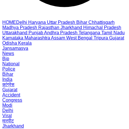
HOME
Delhi
Haryana
Uttar Pradesh
Bihar
Chhattisgarh
Madhya Pradesh
Rajasthan
Jharkhand
Himachal Pradesh
Uttarakhand
Punjab
Andhra Pradesh
Telangana
Tamil Nadu
Karnataka
Maharashtra
Assam
West Bengal
Tripura
Gujarat
Odisha
Kerala
Jansamasya
News
Bjp
National
Police
Bihar
India
कांग्रेस
Gujarat
Accident
Congress
Modi
Delhi
Viral
मारपीट
Jharkhand