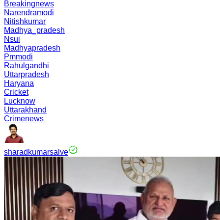
Breakingnews
Narendramodi
Nitishkumar
Madhya_pradesh
Nsui
Madhyapradesh
Pmmodi
Rahulgandhi
Uttarpradesh
Haryana
Cricket
Lucknow
Uttarakhand
Crimenews
sharadkumarsalve