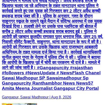
अधिनियम में मामला दर्ज सवाई माधोपुर। अवैध हथकड़ शराब के
खिलाफ चलाए जा रहे अभियान के तहत मानटाउन थाना पुलिस ने
कार्रवाई करते हुए एक युवक को गिरफ्तार कर 2 लीटर अवैध कच्ची
हथकड़ शराब जब्त की है। पुलिस के अनुसार, गश्त के दौरान
साहूनगर स्कूल के सामने खुले मैदान में संदिग्ध अवस्था में एक युवक
दिखाई दिया। तलाशी लेने पर उसके पास प्लास्टिक की बोतल में
करीब 2 लीटर अवैध कच्ची हथकड़ शराब बरामद हुई। पुलिस ने
आरोपी की पहचान कुलदीप राणावत पुत्र धनराज सिंह, उम्र 25 वर्ष,
निवासी सीमेंट फैक्ट्री, साहूनगर, थाना मानटाउन के रूप में की है।
आरोपी को गिरफ्तार कर उसके खिलाफ धारा राजस्थान आबकारी
अधिनियम,के तहत मामला दर्ज किया गया है। कार्रवाई थानाधिकारी
सुनील कुमार गुप्ता के नेतृत्व में पुलिस टीम ने की। पुलिस ने बताया
कि आरोपी के खिलाफ पूर्व में चोरी का प्रकरण भी दर्ज है। मामले में
आगे की जांच जारी है। #Gangapurcity #rajasthan
#followers #NewsUpdate # NewsFlash Chanel
Sawai Madhopur SP Sawaimadhopur Sp
Gangapurcity Ranthambhor News News57
Amita Meena Journalist Gangapur City Portal
Gangapur, Sawai Madhopur | Aug 8, 2026