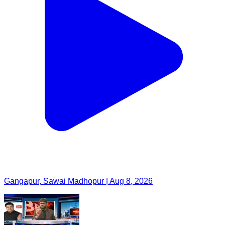
Gangapur, Sawai Madhopur | Aug 8, 2026