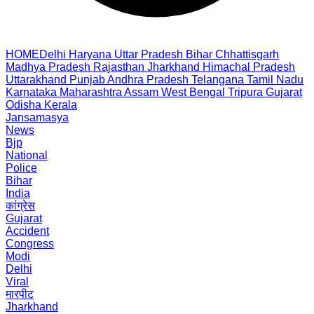
HOME
Delhi
Haryana
Uttar Pradesh
Bihar
Chhattisgarh
Madhya Pradesh
Rajasthan
Jharkhand
Himachal Pradesh
Uttarakhand
Punjab
Andhra Pradesh
Telangana
Tamil Nadu
Karnataka
Maharashtra
Assam
West Bengal
Tripura
Gujarat
Odisha
Kerala
Jansamasya
News
Bjp
National
Police
Bihar
India
कांग्रेस
Gujarat
Accident
Congress
Modi
Delhi
Viral
मारपीट
Jharkhand