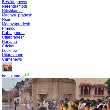
Breakingnews
Narendramodi
Nitishkumar
Madhya_pradesh
Nsui
Madhyapradesh
Pmmodi
Rahulgandhi
Uttarpradesh
Haryana
Cricket
Lucknow
Uttarakhand
Crimenews
bablu_yadav