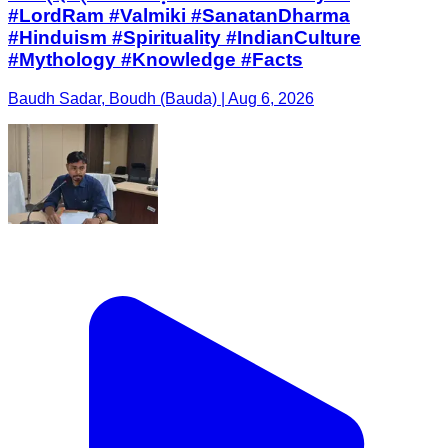
#LordRam #Valmiki #SanatanDharma
#Hinduism #Spirituality #IndianCulture
#Mythology #Knowledge #Facts
Baudh Sadar, Boudh (Bauda) | Aug 6, 2026