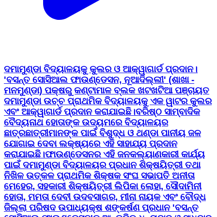
ଦମାମୁଣ୍ଡା ବିଦ୍ୟାଳୟକୁ କୁଲର ଓ ଆକ୍ୱାଗାର୍ଡ ପ୍ରଦାନ। ​
'ବସନ୍ତ ସୋସିଆଲ ଫାଉଣ୍ଡେସନ, ନୂଆଦିଲ୍ଲୀ' (ଶାଖା -
ମନମୁଣ୍ଡା) ପକ୍ଷରୁ କଣ୍ଟାମାଳ ବ୍ଲକ ଖଟଖଟିଆ ପଞ୍ଚାୟତ
ଦମାମୁଣ୍ଡା ଉଚ୍ଚ ପ୍ରାଥମିକ ବିଦ୍ୟାଳୟକୁ ଏକ ୱାଟର କୁଲର
ଏବଂ ଆକ୍ୱାଗାର୍ଡ ପ୍ରଦାନ କରାଯାଇଛି। ​ବରିଷ୍ଠ ସାମ୍ବାଦିକ
ବୈଦ୍ୟନାଥ ହୋତାଙ୍କ ଉଦ୍ୟମରେ ବିଦ୍ୟାଳୟର
ଛାତ୍ରଛାତ୍ରୀମାନଙ୍କ ପାଇଁ ବିଶୁଦ୍ଧ ଓ ଥଣ୍ଡା ପାନୀୟ ଜଳ
ଯୋଗାଇ ଦେବା ଲକ୍ଷ୍ୟରେ ଏହି ସାହାଯ୍ୟ ପ୍ରଦାନ
କରାଯାଇଛି। ​ଫାଉଣ୍ଡେସନର ଏହି ଜନକଲ୍ୟାଣକାରୀ କାର୍ଯ୍ୟ
ପାଇଁ ଦମାମୁଣ୍ଡା ବିଦ୍ୟାଳୟର ପ୍ରଧାନ ଶିକ୍ଷୟିତ୍ରୀ ତଥା
ନିଖିଳ ଉତ୍କଳ ପ୍ରାଥମିକ ଶିକ୍ଷକ ସଂଘ ସଭାପତି ଅନୀତା
ମେହେର, ସହକାରୀ ଶିକ୍ଷୟିତ୍ରୀ ଲିପିକା ଲୋହା, ସୌଦାମିନୀ
ହୋତା, ମମତା ଦେବୀ ଉଦବସାଗର, ମୀନା ନାୟକ ଏବଂ ବୌଦ୍ଧ
ଜିଲ୍ଲା ପରିଷଦ ଉପାଧ୍ୟକ୍ଷ ଶଙ୍କର୍ଷଣ ପ୍ରଧାନ 'ବସନ୍ତ