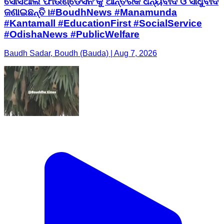
ସୋସିଆଲ ଫାଉଣ୍ଡେସନ'କୁ ଆନ୍ତରିକ ଧନ୍ୟବାଦ ଓ ସାଧୁବାଦ
ଜଣାଇଛନ୍ତି। ​#BoudhNews #Manamunda
#Kantamall #EducationFirst #SocialService
#OdishaNews #PublicWelfare
Baudh Sadar, Boudh (Bauda) | Aug 7, 2026