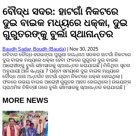
ବୌଦ୍ଧ ସଦର: ହାଟଗାଁ ନିକଟରେ
ଦୁଇ ବାଇକ ମଧ୍ୟରେ ଧକ୍କା, ଦୁଇ
ଗୁରୁତରଙ୍କୁ ବୁର୍ଲା ସ୍ଥାନାନ୍ତର
Baudh Sadar, Boudh (Bauda)
|
Nov 30, 2025
ରବିବାର ବୌଦ୍ଧ-ହରଭଙ୍ଗା ପୁରୁଣା ଜଗନ୍ନାଥ ସଡକର ହାଟଗାଁ ନିକଟରେ
ଦୁଇ ବାଇକ ମଧ୍ୟରେ ଧକ୍କା ହେବା ଫଳରେ ଗୁରୁତର ଦୁଇ ବାଇକ
ଆରୋହୀଙ୍କୁ ବୁର୍ଲା ଭୀମସାରକୁ ସ୍ଥାନାନ୍ତର କରାଯାଇଛି | ମିଳିଥିବା ସୂଚନା
ଅନୁଯାୟୀ ଆଜି ସନ୍ଧ୍ୟା 7 ଘଣ୍ଟା ସମୟରେ ଦୁଇ ବାଇକ ମଧ୍ୟରେ
ବୌଦ୍ଧ ଥାନା ଅନ୍ତର୍ଗତ ହାଟଗାଁ ଗ୍ରାମ ନିକଟରେ ଧକ୍କା ହୋଇଥିଲା |
ଫଳରେ ଉଭୟ ବାଇକ ଆରୋହୀ ଗୁରୁତର ଆହତ ହୋଇଥିଲେ | ଉଭୟଙ୍କ
ପ୍ରାଥମିକ ଚିକିତ୍ସl ପରେ ବୁର୍ଲା ଭୀମସାରକୁ ସ୍ଥାନାନ୍ତର କରାଯାଇଛି |
MORE NEWS