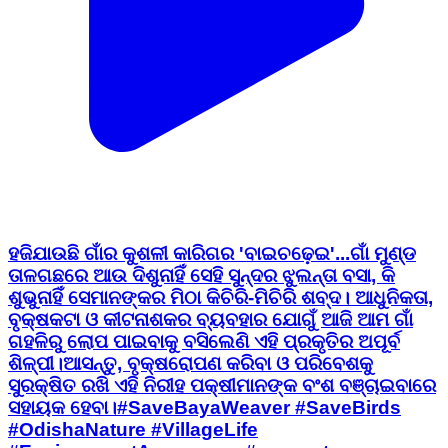
ହଜିଯାଉଛି ଗାଁର କୁଶଳୀ କାରିଗର 'ବାଇଚଢ଼େଇ'... ​ଗାଁ ମୁଣ୍ଡ
ତାଳଗଛରେ ଆଉ ଦିଶୁନାହିଁ ସେହି ସୁନ୍ଦର ଝୁଲନ୍ତା ବସା, କି
ଶୁଭୁନାହିଁ ସେମାନଙ୍କର ମିଠା କିଚିରି-ମିଚିରି ଶବ୍ଦ। ଆଧୁନିକତା,
ବୃକ୍ଷକଟା ଓ କୀଟନାଶକର ବ୍ୟବହାର ଯୋଗୁଁ ଆଜି ଆମ ଗାଁ
ଗହଳିରୁ ଲୋପ ପାଇବାକୁ ବସିଲେଣି ଏହି ପ୍ରକୃତିର ଅପୂର୍ବ
ଶିଳ୍ପୀ। ​ଆସନ୍ତୁ, ବୃକ୍ଷରୋପଣ କରିବା ଓ ପରିବେଶକୁ
ସୁରକ୍ଷିତ ରଖି ଏହି ନିରୀହ ପକ୍ଷୀମାନଙ୍କ ବଂଶ ବଞ୍ଚାଇବାରେ
ସହାୟକ ହେବା। ​#SaveBayaWeaver #SaveBirds
#OdishaNature #VillageLife