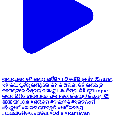
ରାମାୟଣରେ ୭ଟି କାଣ୍ଡ କାହିଁକି? ୮ଟି କାହିଁକି ନୁହେଁ? 🤔 ଆପଣ
ଏହି କଥା ପୂର୍ବରୁ ଜାଣିଥିଲେ କି? କି ଅଲଗା କିଛି ଜାଣିଛନ୍ତି
କମେଣ୍ଟରେ ନିଶ୍ଚୟ ଜଣାନ୍ତୁ। 🙏 କିମ୍ବା କିଛି ନୂଆ topic
ଉପର ଭିଡ଼ିଓ ବାନେଇଲେ ଭଲ ହେବା କମେଣ୍ଟ କରନ୍ତୁ l👏
👏👏 ରାମାୟଣ #ଶ୍ରୀରାମ #ବାଲ୍ମୀକି #ସନାତନଧର୍ମ
#ହିନ୍ଦୁଧର୍ମ #ଭାରତୀୟସଂସ୍କୃତି #ଧାର୍ମିକତଥ୍ୟ
#ଆଧ୍ୟାତ୍ମିକତା #ଓଡ଼ିଆ #Odia #Ramayan