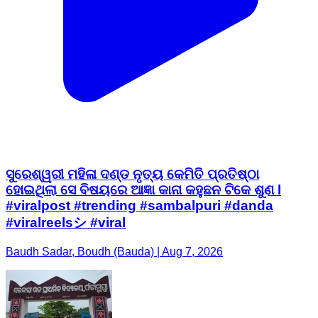
ସୁରେଶ୍ୱରୀ ମହିଳା ଦଣ୍ଡ ନୃତ୍ୟ କେମିତି ପ୍ରତିଷ୍ଠା
ହୋଇଥିଲା ସେ ବିଷୟରେ ଆଜ୍ଞା କାନା କହୁଛନ ଟିକେ ଶୁଣ l
#viralpost #trending #sambalpuri #danda
#viralreelsシ #viral
Baudh Sadar, Boudh (Bauda) | Aug 7, 2026