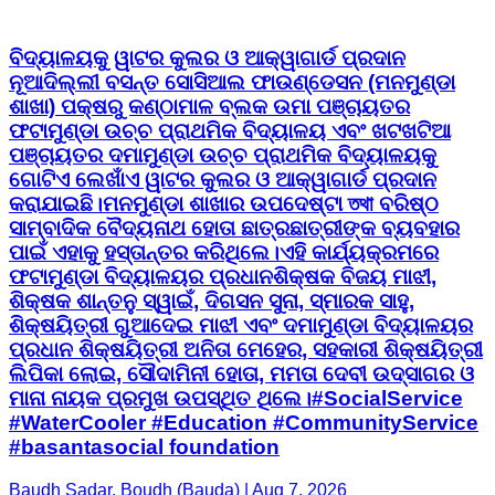
ବିଦ୍ୟାଳୟକୁ ୱାଟର କୁଲର ଓ ଆକ୍ୱାଗାର୍ଡ ପ୍ରଦାନ ​
ନୂଆଦିଲ୍ଲୀ ବସନ୍ତ ସୋସିଆଲ ଫାଉଣ୍ଡେସନ (ମନମୁଣ୍ଡା
ଶାଖା) ପକ୍ଷରୁ କଣ୍ଠାମାଳ ବ୍ଲକ ଉମା ପଞ୍ଚାୟତର
ଫଟାମୁଣ୍ଡା ଉଚ୍ଚ ପ୍ରାଥମିକ ବିଦ୍ୟାଳୟ ଏବଂ ଖଟଖଟିଆ
ପଞ୍ଚାୟତର ଦମାମୁଣ୍ଡା ଉଚ୍ଚ ପ୍ରାଥମିକ ବିଦ୍ୟାଳୟକୁ
ଗୋଟିଏ ଲେଖାଁଏ ୱାଟର କୁଲର ଓ ଆକ୍ୱାଗାର୍ଡ ପ୍ରଦାନ
କରାଯାଇଛି। ​ମନମୁଣ୍ଡା ଶାଖାର ଉପଦେଷ୍ଟା তথা ବରିଷ୍ଠ
ସାମ୍ବାଦିକ ବୈଦ୍ୟନାଥ ହୋତା ଛାତ୍ରଛାତ୍ରୀଙ୍କ ବ୍ୟବହାର
ପାଇଁ ଏହାକୁ ହସ୍ତାନ୍ତର କରିଥିଲେ। ​ଏହି କାର୍ଯ୍ୟକ୍ରମରେ
ଫଟାମୁଣ୍ଡା ବିଦ୍ୟାଳୟର ପ୍ରଧାନଶିକ୍ଷକ ବିଜୟ ମାଝୀ,
ଶିକ୍ଷକ ଶାନ୍ତନୁ ସ୍ୱାଇଁ, ଦିଗସନ ସୁନା, ସ୍ମାରକ ସାହୁ,
ଶିକ୍ଷୟିତ୍ରୀ ଗୁଆଦେଇ ମାଝୀ ଏବଂ ଦମାମୁଣ୍ଡା ବିଦ୍ୟାଳୟର
ପ୍ରଧାନ ଶିକ୍ଷୟିତ୍ରୀ ଅନିତା ମେହେର, ସହକାରୀ ଶିକ୍ଷୟିତ୍ରୀ
ଲିପିକା ଲୋଇ, ସୌଦାମିନୀ ହୋତା, ମମତା ଦେବୀ ଉଦ୍‌ସାଗର ଓ
ମାନା ନାୟକ ପ୍ରମୁଖ ଉପସ୍ଥିତ ଥିଲେ। ​#SocialService
#WaterCooler #Education #CommunityService
#basantasocial foundation
Baudh Sadar, Boudh (Bauda) | Aug 7, 2026