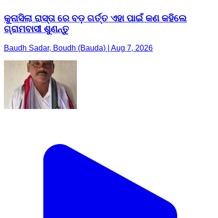
କୁନାସିଲା ରାସ୍ତା ରେ ବଡ଼ ଗର୍ତ୍ତ ଏହା ପାଇଁ କଣ କହିଲେ
ଗ୍ରାମବାସୀ ଶୁଣନ୍ତୁ
Baudh Sadar, Boudh (Bauda) | Aug 7, 2026