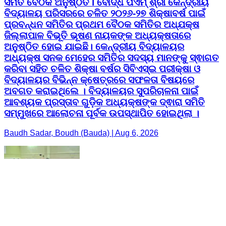
ସମିତି ବୈଠକ ଅନୁଷ୍ଠିତ l ବୌଦ୍ଧ ପିଏମ୍ ଶ୍ରୀ କେନ୍ଦ୍ରୀୟ
ବିଦ୍ୟାଳୟ ପରିସରରେ ଚଳିତ ୨୦୨୬-୨୭ ଶିକ୍ଷାବର୍ଷ ପାଇଁ
ପ୍ରବନ୍ଧନ ସମିତିର ପ୍ରଥମ ବୈଠକ ସମିତିର ଅଧ୍ଯକ୍ଷ
ଜିଲ୍ଲାପାଳ ବିଭୂତି ଭୂଷଣ ନାୟକଙ୍କ ଅଧ୍ୟକ୍ଷତାରେ
ଅନୁଷ୍ଠିତ ହୋଇ ଯାଇଛି। କେନ୍ଦ୍ରୀୟ ବିଦ୍ୟାଳୟର
ଅଧ୍ୟକ୍ଷ ସନକ ମେହେର ସମିତିର ସଦସ୍ୟ ମାନଙ୍କୁ ସ୍ଵାଗତ
କରିବା ସହିତ ଚଳିତ ଶିକ୍ଷା ବର୍ଷର ସିବିଏସ୍ଇ ପରୀକ୍ଷା ଓ
ବିଦ୍ୟାଳୟର ବିଭିନ୍ନ କ୍ଷେତ୍ରରେ ସଫଳତା ବିଷୟରେ
ଅବଗତ କରାଇଥିଲେ । ବିଦ୍ୟାଳୟର ସୁପରିଚାଳନା ପାଇଁ
ଆବଶ୍ୟକ ପ୍ରସ୍ତାବ ଗୁଡ଼ିକ ଅଧ୍ୟକ୍ଷଙ୍କ ଦ୍ଵାରା ସମିତି
ସମ୍ମୁଖରେ ଆଲୋଚନା ପୂର୍ବକ ଉପସ୍ଥାପିତ ହୋଇଥିଲା ।
Baudh Sadar, Boudh (Bauda) | Aug 6, 2026