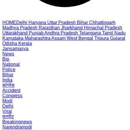
HOME
Delhi
Haryana
Uttar Pradesh
Bihar
Chhattisgarh
Madhya Pradesh
Rajasthan
Jharkhand
Himachal Pradesh
Uttarakhand
Punjab
Andhra Pradesh
Telangana
Tamil Nadu
Karnataka
Maharashtra
Assam
West Bengal
Tripura
Gujarat
Odisha
Kerala
Jansamasya
News
Bjp
National
Police
Bihar
India
कांग्रेस
Accident
Congress
Modi
Delhi
Viral
मारपीट
Breakingnews
Narendramodi