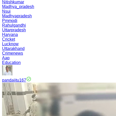
Nitishkumar
Madhya_pradesh
Nsui
Madhyapradesh
Pmmodi
Rahulgandhi
Uttarpradesh
Haryana
Cricket
Lucknow
Uttarakhand
Crimenews
Aap
Education
pandajitu167