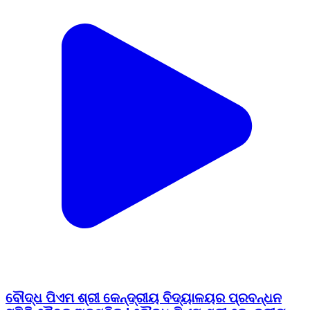
ବୌଦ୍ଧ ପିଏମ ଶ୍ରୀ କେନ୍ଦ୍ରୀୟ ବିଦ୍ୟାଳୟର ପ୍ରବନ୍ଧନ