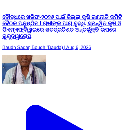
ବୌଦ୍ଧରେ ଖରିଫ-୨୦୨୬ ପାଇଁ ଜିଲ୍ଲା କୃଷି ରଣନୀତି କମିଟି
ବୈଠକ ଅନୁଷ୍ଠିତ l ଚାଷୀଙ୍କ ଆୟ ବୃଦ୍ଧି, ସମନ୍ୱିତ କୃଷି ଓ
ପିଏମ୍‌ଏଫ୍‌ବିୱାଇରେ ଶତପ୍ରତିଶତ ଅନ୍ତର୍ଭୁକ୍ତି ଉପରେ
ଗୁରୁତ୍ୱାରୋପ
Baudh Sadar, Boudh (Bauda) | Aug 6, 2026