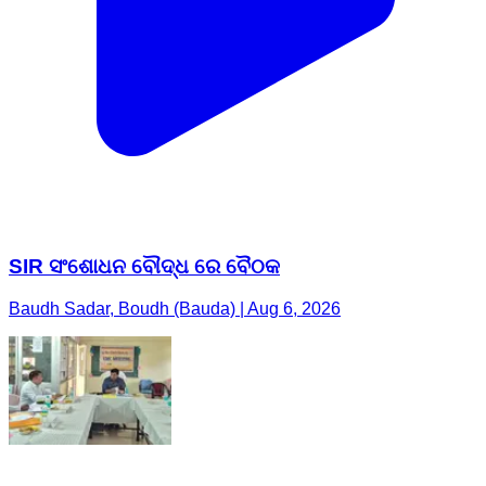
SIR ସଂଶୋଧନ ବୌଦ୍ଧ ରେ ବୈଠକ
Baudh Sadar, Boudh (Bauda) | Aug 6, 2026