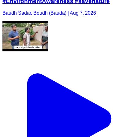
#EnvironmentAwareness #savenature
Baudh Sadar, Boudh (Bauda) | Aug 7, 2026