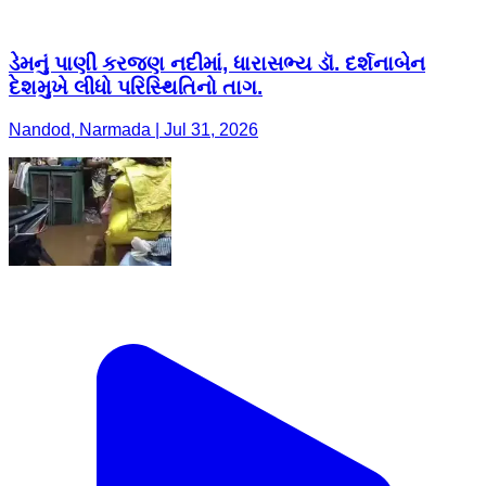
ડેમનું પાણી કરજણ નદીમાં, ધારાસભ્ય ડૉ. દર્શનાબેન
દેશમુખે લીધો પરિસ્થિતિનો તાગ.
Nandod, Narmada | Jul 31, 2026