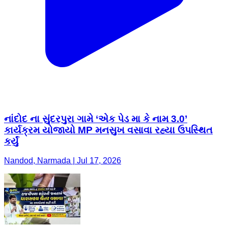
નાંદોદ ના સુંદરપુરા ગામે ‘એક પેડ મા કે નામ 3.0’
કાર્યક્રમ યોજાયો MP મનસુખ વસાવા રહ્યા ઉપસ્થિત
કર્યું
Nandod, Narmada | Jul 17, 2026