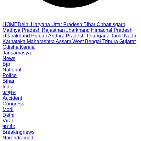
HOME
Delhi
Haryana
Uttar Pradesh
Bihar
Chhattisgarh
Madhya Pradesh
Rajasthan
Jharkhand
Himachal Pradesh
Uttarakhand
Punjab
Andhra Pradesh
Telangana
Tamil Nadu
Karnataka
Maharashtra
Assam
West Bengal
Tripura
Gujarat
Odisha
Kerala
Jansamasya
News
Bjp
National
Police
Bihar
India
कांग्रेस
Accident
Congress
Modi
Delhi
Viral
मारपीट
Breakingnews
Narendramodi