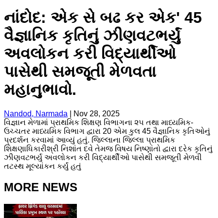
નાંદોદ: એક સે બઢ કર એક' 45
વૈજ્ઞાનિક કૃતિનું ઝીણવટભર્યું
અવલોકન કરી વિદ્યાર્થીઓ
પાસેથી સમજૂતી મેળવતા
મહાનુભાવો.
Nandod, Narmada
|
Nov 28, 2025
વિજ્ઞાન મેળામાં પ્રાથમિક શિક્ષણ વિભાગના ૨૫ તથા માધ્યમિક-
ઉચ્ચતર માધ્યમિક વિભાગ દ્વારા 20 એમ કુલ 45 વૈજ્ઞાનિક કૃતિઓનું
પ્રદર્શન કરવામાં આવ્યું હતું. જિલ્લાના જિલ્લા પ્રાથમિક
શિક્ષણાધિકારીશ્રી નિશાંત દવે તેમજ વિષય નિષ્ણાંતો દ્વારા દરેક કૃતિનું
ઝીણવટભર્યું અવલોકન કરી વિદ્યાર્થીઓ પાસેથી સમજૂતી મેળવી
તટસ્થ મૂલ્યાંકન કર્યું હતું
MORE NEWS