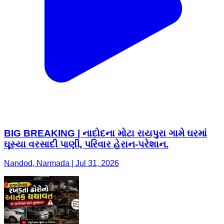
BIG BREAKING | નાદોદના મોટા રાયપુરા ગામે ઘરમાં
ઘૂસ્યા વરસાદી પાણી, પરિવાર હેરાન-પરેશાન.
Nandod, Narmada | Jul 31, 2026