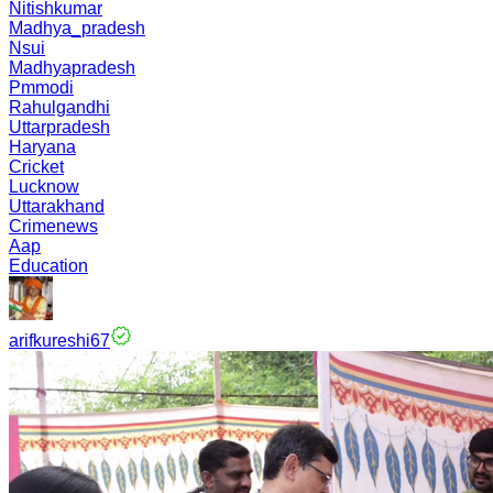
Nitishkumar
Madhya_pradesh
Nsui
Madhyapradesh
Pmmodi
Rahulgandhi
Uttarpradesh
Haryana
Cricket
Lucknow
Uttarakhand
Crimenews
Aap
Education
arifkureshi67