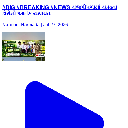
#BIG #BREAKING #NEWS રાજપીપળામાં રખડતા
ઢોરોનો આતંક યથાવત
Nandod, Narmada | Jul 27, 2026