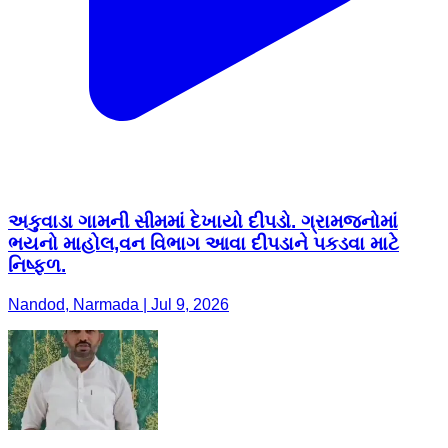
અકુવાડા ગામની સીમમાં દેખાયો દીપડો. ગ્રામજનોમાં
ભયનો માહોલ,વન વિભાગ આવા દીપડાને પકડવા માટે
નિષ્ફળ.
Nandod, Narmada | Jul 9, 2026