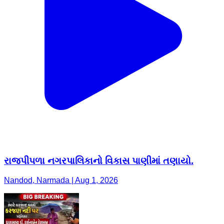
રાજપીપળા નગરપાલિકાનો વિકાસ પાણીમાં તણાયો.
Nandod, Narmada | Aug 1, 2026