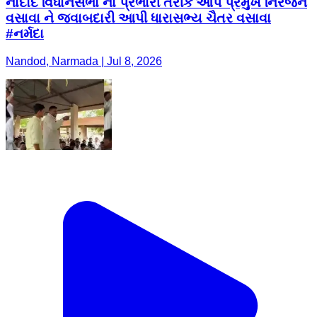
નાદોદ વિધાનસભા ના પ્રભારી તરીકે આપ પ્રમુખ નિરંજન
વસાવા ને જવાબદારી આપી ધારાસભ્ય ચૈતર વસાવા
#નર્મદા
Nandod, Narmada | Jul 8, 2026