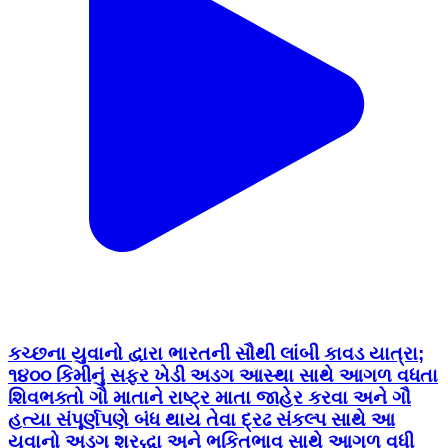
કચ્છના યુવાનો દ્વારા ભારતની સૌથી લાંબી કાવડ યાત્રા;
૧૪૦૦ કિમીનું સફર ખેડી અડગ આસ્થા સાથે આગળ વધતા
શિવભક્તો ગૌ માતાને રાષ્ટ્ર માતા જાહેર કરવા અને ગૌ
હત્યા સંપૂર્ણપણે બંધ થાય તેવા દ્રઢ સંકલ્પ સાથે આ
યુવાનો અડગ શ્રદ્ધા અને ભકિ્તભાવ સાથે આગળ વધી