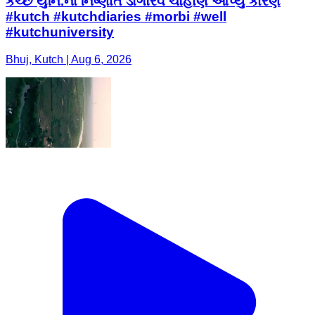
કચ્છ યુનિ.ના નિંષ્ણાત ડોંગૌરવ ચૌહાણે આપ્યું કારણ
#kutch #kutchdiaries #morbi #well
#kutchuniversity
Bhuj, Kutch | Aug 6, 2026