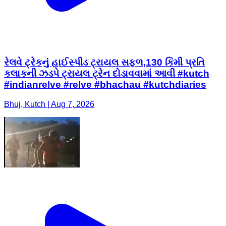
રેલવે ટ્રેકનું હાઈસ્પીડ ટ્રાયલ સફળ,130 કિમી પ્રતિ
કલાકની ઝડપે ટ્રાયલ ટ્રેન દોડાવવામાં આવી #kutch
#indianrelve #relve #bhachau #kutchdiaries
Bhuj, Kutch | Aug 7, 2026