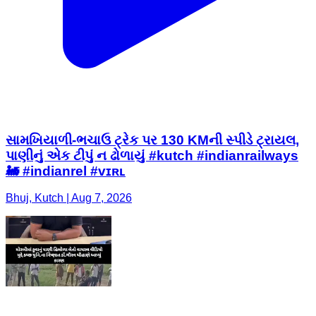
સામખિયાળી-ભચાઉ ટ્રેક પર 130 KMની સ્પીડે ટ્રાયલ,
પાણીનું એક ટીપું ન ઢોળાયું #kutch #indianrailways
🚂 #indianrel #ᴠɪʀʟ
Bhuj, Kutch | Aug 7, 2026