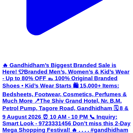
🔥 Gandhidham’s Biggest Branded Sale is
Here! 👕Branded Men’s, Women’s & Kid’s Wear
- Up to 80% OFF 👞 100% Original Branded
Shoes • Kid’s Wear Starts 🛍️ 15,000+ Items:
Bedsheets, Footwear, Cosmetics, Perfumes &
Much More 📍The Shiv Grand Hotel, Nr. B.M.
Petrol Pump, Tagore Road, Gandhidham 🗓️ 8 &
9 August 2026 ⏰ 10 AM - 10 PM 📞 Inquiry:
Smart Look - 9723331456 Don’t miss this 2-Day
Mega Shopping Festival! 🔥 . . . . #gandhidham