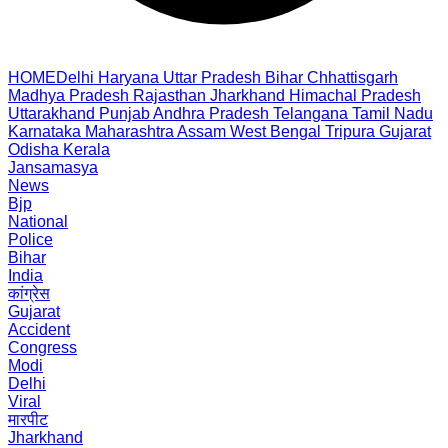
HOME
Delhi
Haryana
Uttar Pradesh
Bihar
Chhattisgarh
Madhya Pradesh
Rajasthan
Jharkhand
Himachal Pradesh
Uttarakhand
Punjab
Andhra Pradesh
Telangana
Tamil Nadu
Karnataka
Maharashtra
Assam
West Bengal
Tripura
Gujarat
Odisha
Kerala
Jansamasya
News
Bjp
National
Police
Bihar
India
कांग्रेस
Gujarat
Accident
Congress
Modi
Delhi
Viral
मारपीट
Jharkhand