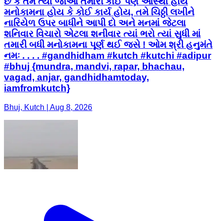
છે કે તમે ત્યાં જાઓ તમારી કોઈ પણ આસ્થા હોય
મનોકામના હોય કે કોઈ કાર્ય હોય, તમે ચિઠ્ઠી લખીને
નારિયેળ ઉપર બાધીને આપી દો અને મનમાં જેટલા
શનિવાર વિચારો એટલા શનીવાર ત્યાં ભરો ત્યાં સુધી માં
તમારી બધી મનોકામના પૂર્ણ થઈ જસે ! ઓમ શ્રી હનુમંતે
નમઃ . . . . #gandhidham #kutch #kutchi #adipur
#bhuj {mundra, mandvi, rapar, bhachau,
vagad, anjar, gandhidhamtoday,
iamfromkutch}
Bhuj, Kutch | Aug 8, 2026