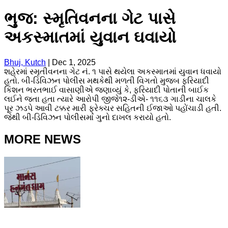
ભુજ: સ્મૃતિવનના ગેટ પાસે
અકસ્માતમાં યુવાન ઘવાયો
Bhuj, Kutch
|
Dec 1, 2025
શહેરમાં સ્મૃતીવનના ગેટ નં. ૧ પાસે થયેલા અકસ્માતમાં યુવાન ધવાયો
હતો. બી-ડિવિઝન પોલીસ મથકેથી મળતી વિગતો મુજબ ફરિયાદી
કિશન ભરતભાઈ વાસાણીએ જણાવ્યું કે, ફરિયાદી પોતાની બાઈક
લઈને જતા હતા ત્યારે આરોપી જીજે૧૨-ડીએ- ૧૧૬૩ ગાડીના ચાલકે
પૂર ઝડપે આવી ટક્કર મારી ફ્રેક્ચર સહિતની ઈજાઓ પહોંચાડી હતી.
જેથી બી-ડિવિઝન પોલીસમાં ગુનો દાખલ કરાયો હતો.
MORE NEWS