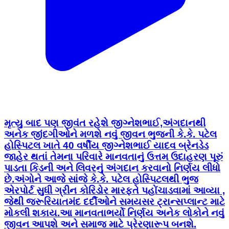
મૃત્યુ બાદ પણ જીવંત રહેશે જીગ્નેશભાઈ,અંગદાનથી
અનેક જીંદગીઓને મળશે નવું જીવન ભુજની કે.કે. પટેલ
હોસ્પિટલ ખાતે 40 વર્ષીય જીગ્નેશભાઈ યાદવ બ્રેનડેડ
જાહેર થતાં તેમના પરિવારે માનવતાનું ઉત્તમ ઉદાહરણ પૂરું
પાડતા કિડની અને લિવરનું અંગદાન કરવાનો નિર્ણય લીધો
છે.અંગોને આજે સાંજે કે.કે. પટેલ હોસ્પિટલથી ભુજ
એરપોર્ટ સુધી ગ્રીન કોરિડોર મારફતે પહોંચાડવામાં આવ્યા ,
જેથી જરૂરિયાતમંદ દર્દીઓને સમયસર ટ્રાન્સપ્લાન્ટ માટે
મોકલી શકાય.આ માનવતાભર્યો નિર્ણય અનેક લોકોને નવું
જીવન આપશે અને સમાજ માટે પ્રેરણારૂપ બનશે.