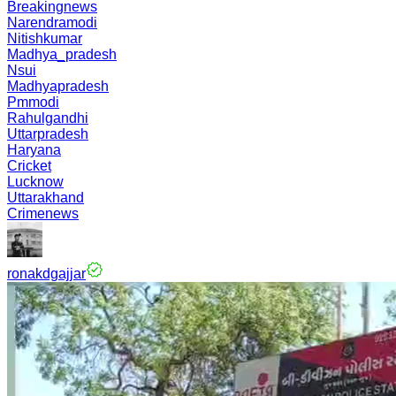
Breakingnews
Narendramodi
Nitishkumar
Madhya_pradesh
Nsui
Madhyapradesh
Pmmodi
Rahulgandhi
Uttarpradesh
Haryana
Cricket
Lucknow
Uttarakhand
Crimenews
ronakdgajjar