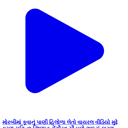
મોરબીમાં કૂવાનું પાણી હિલોળા લેતો વાયરલ વીડિયો મુદ્દે