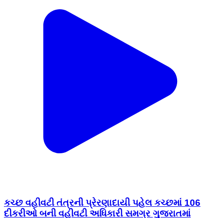
કચ્છ વહીવટી તંત્રની પ્રેરણાદાયી પહેલ કચ્છમાં 106
દીકરીઓ બની વહીવટી અધિકારી સમગ્ર ગુજરાતમાં