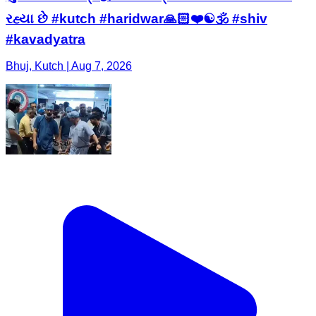
રહ્યા છે #kutch #haridwar🙏🏻❤️☯🕉 #shiv
#kavadyatra
Bhuj, Kutch | Aug 7, 2026