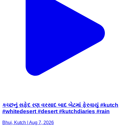
કચ્છનું સફેદ રણ વરસાદ બાદ બેટમાં ફેરવાયું #kutch
#whitedesert #desert #kutchdiaries #rain
Bhuj, Kutch | Aug 7, 2026