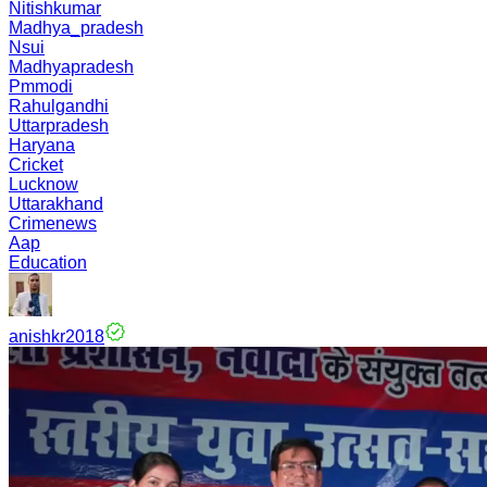
Nitishkumar
Madhya_pradesh
Nsui
Madhyapradesh
Pmmodi
Rahulgandhi
Uttarpradesh
Haryana
Cricket
Lucknow
Uttarakhand
Crimenews
Aap
Education
anishkr2018