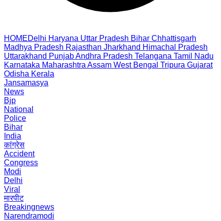
HOME
Delhi
Haryana
Uttar Pradesh
Bihar
Chhattisgarh
Madhya Pradesh
Rajasthan
Jharkhand
Himachal Pradesh
Uttarakhand
Punjab
Andhra Pradesh
Telangana
Tamil Nadu
Karnataka
Maharashtra
Assam
West Bengal
Tripura
Gujarat
Odisha
Kerala
Jansamasya
News
Bjp
National
Police
Bihar
India
कांग्रेस
Accident
Congress
Modi
Delhi
Viral
मारपीट
Breakingnews
Narendramodi