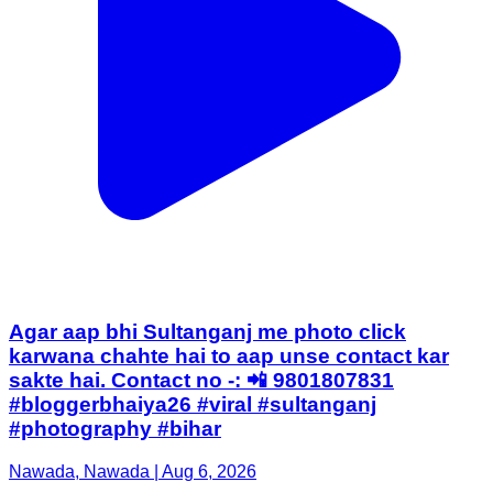
Agar aap bhi Sultanganj me photo click
karwana chahte hai to aap unse contact kar
sakte hai. Contact no -: 📲 9801807831
#bloggerbhaiya26 #viral #sultanganj
#photography #bihar
Nawada, Nawada | Aug 6, 2026