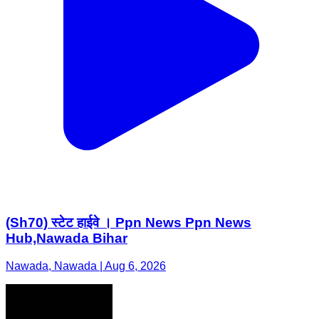
(Sh70) स्टेट हाईवे । Ppn News Ppn News
Hub,Nawada Bihar
Nawada, Nawada | Aug 6, 2026