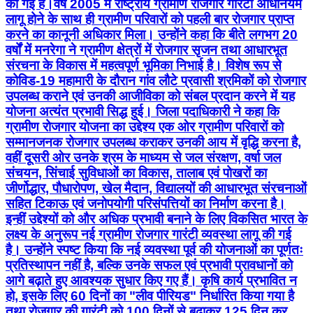
की गई हैं।वर्ष 2005 में राष्ट्रीय ग्रामीण रोजगार गारंटी अधिनियम
लागू होने के साथ ही ग्रामीण परिवारों को पहली बार रोजगार प्राप्त
करने का कानूनी अधिकार मिला। उन्होंने कहा कि बीते लगभग 20
वर्षों में मनरेगा ने ग्रामीण क्षेत्रों में रोजगार सृजन तथा आधारभूत
संरचना के विकास में महत्वपूर्ण भूमिका निभाई है। विशेष रूप से
कोविड-19 महामारी के दौरान गांव लौटे प्रवासी श्रमिकों को रोजगार
उपलब्ध कराने एवं उनकी आजीविका को संबल प्रदान करने में यह
योजना अत्यंत प्रभावी सिद्ध हुई। जिला पदाधिकारी ने कहा कि
ग्रामीण रोजगार योजना का उद्देश्य एक ओर ग्रामीण परिवारों को
सम्मानजनक रोजगार उपलब्ध कराकर उनकी आय में वृद्धि करना है,
वहीं दूसरी ओर उनके श्रम के माध्यम से जल संरक्षण, वर्षा जल
संचयन, सिंचाई सुविधाओं का विकास, तालाब एवं पोखरों का
जीर्णोद्धार, पौधारोपण, खेल मैदान, विद्यालयों की आधारभूत संरचनाओं
सहित टिकाऊ एवं जनोपयोगी परिसंपत्तियों का निर्माण करना है।
इन्हीं उद्देश्यों को और अधिक प्रभावी बनाने के लिए विकसित भारत के
लक्ष्य के अनुरूप नई ग्रामीण रोजगार गारंटी व्यवस्था लागू की गई
है। उन्होंने स्पष्ट किया कि नई व्यवस्था पूर्व की योजनाओं का पूर्णतः
प्रतिस्थापन नहीं है, बल्कि उनके सफल एवं प्रभावी प्रावधानों को
आगे बढ़ाते हुए आवश्यक सुधार किए गए हैं। कृषि कार्य प्रभावित न
हो, इसके लिए 60 दिनों का "लीव पीरियड" निर्धारित किया गया है
तथा रोजगार की गारंटी को 100 दिनों से बढ़ाकर 125 दिन कर