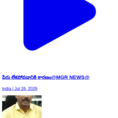
పేరు లేకపోవడానికి కారణం@MGR NEWS@
India | Jul 26, 2026