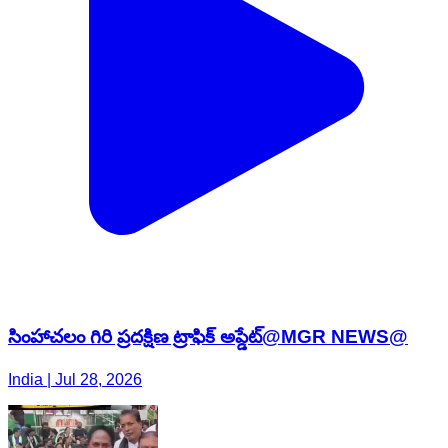
సింహాచలం గిరి ప్రదక్షిణ ట్రాఫిక్ అప్డేట్@MGR NEWS@
India | Jul 28, 2026