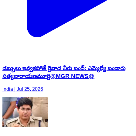
డబ్బులు ఇవ్వకపోతే రైవాడ నీరు బంద్: ఎమ్మెల్యే బండారు
సత్యనారాయణమూర్తి@MGR NEWS@
India | Jul 25, 2026