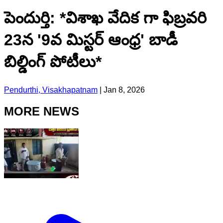
పెందుర్తి: *విశాఖ వేదిక గా ఫిబ్రవరి
23న '9వ మిస్టర్ ఆంధ్ర' బాడీ
బిల్డింగ్ పోటీలు*
Pendurthi, Visakhapatnam
|
Jan 8, 2026
MORE NEWS