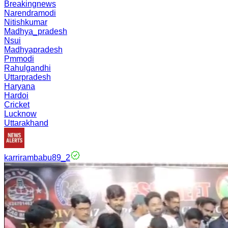
Breakingnews
Narendramodi
Nitishkumar
Madhya_pradesh
Nsui
Madhyapradesh
Pmmodi
Rahulgandhi
Uttarpradesh
Haryana
Hardoi
Cricket
Lucknow
Uttarakhand
karrirambabu89_2