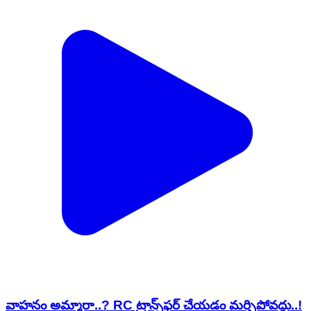
వాహనం అమ్మారా..? RC ట్రాన్స్‌ఫర్ చేయడం మర్చిపోవద్దు..!