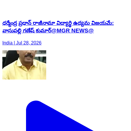
ధర్మేంద్ర ప్రధాన్ రాజీనామా విద్యార్థి ఉద్యమ విజయమే:
వాసుపల్లి గణేష్ కుమార్@MGR NEWS@
India | Jul 28, 2026