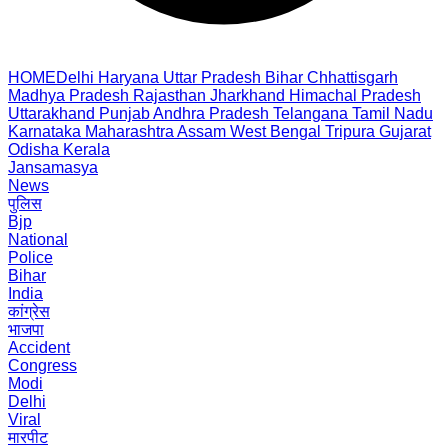
HOME
Delhi
Haryana
Uttar Pradesh
Bihar
Chhattisgarh
Madhya Pradesh
Rajasthan
Jharkhand
Himachal Pradesh
Uttarakhand
Punjab
Andhra Pradesh
Telangana
Tamil Nadu
Karnataka
Maharashtra
Assam
West Bengal
Tripura
Gujarat
Odisha
Kerala
Jansamasya
News
पुलिस
Bjp
National
Police
Bihar
India
कांग्रेस
भाजपा
Accident
Congress
Modi
Delhi
Viral
मारपीट