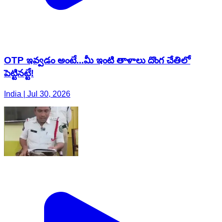
OTP ఇవ్వడం అంటే...మీ ఇంటి తాళాలు దొంగ చేతిలో
పెట్టినట్టే!
India | Jul 30, 2026