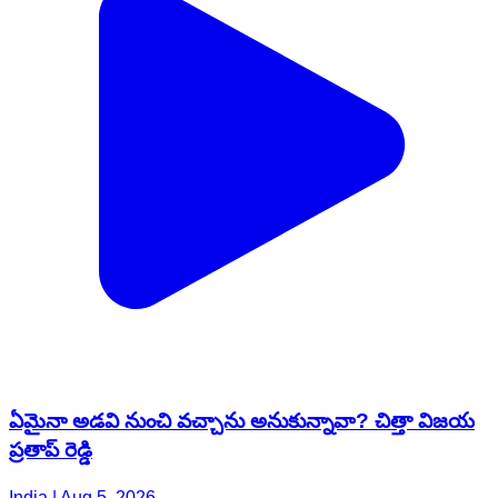
ఏమైనా అడవి నుంచి వచ్చాను అనుకున్నావా? చిత్తా విజయ
ప్రతాప్ రెడ్డి
India | Aug 5, 2026