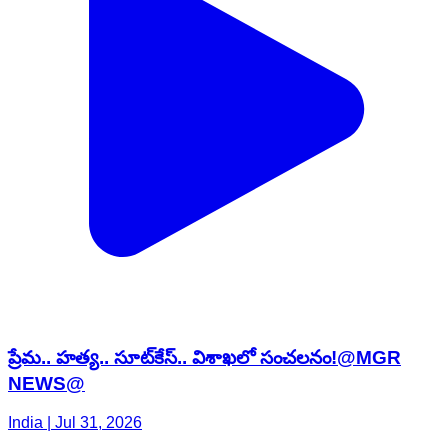
ప్రేమ.. హత్య.. సూట్‌కేస్.. విశాఖలో సంచలనం!@MGR
NEWS@
India | Jul 31, 2026