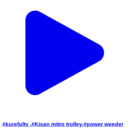
#kurefultv ,#Kisan mitro trolley,#power weeder