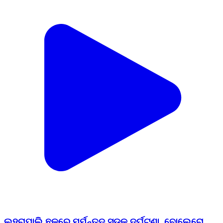
ଲୁହୁରାପାଲି ଛକରେ ମର୍ମନ୍ତୁଦ ସଡ଼କ ଦୁର୍ଘଟଣା, ବୋଲେରୋ