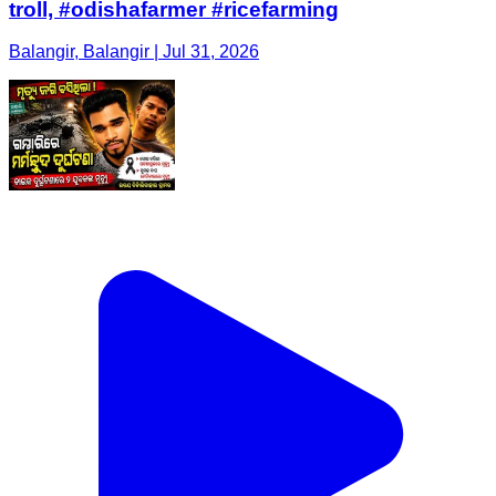
troll, #odishafarmer #ricefarming
Balangir, Balangir | Jul 31, 2026