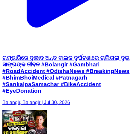
ଗମ୍ଭାରିରେ ଦୁଃଖଦ ଅନ୍ତ ବାଇକ ଦୁର୍ଘଟଣାରେ ଚାଲିଗଲା ଦୁଇ
ସାଙ୍ଗଙ୍କ ଜୀବନ #Bolangir #Gambhari
#RoadAccident #OdishaNews #BreakingNews
#BhimBhoiMedical #Patnagarh
#SankalpaSamachar #BikeAccident
#EyeDonation
Balangir, Balangir | Jul 30, 2026