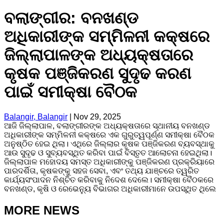
ବଲାଙ୍ଗୀର: ବନଖଣ୍ଡ
ଅଧିକାରୀଙ୍କ ସମ୍ମିଳନୀ କକ୍ଷରେ
ଜିଲ୍ଲାପାଳଙ୍କ ଅଧ୍ୟକ୍ଷତାରେ
କୃଷକ ପଞ୍ଜିକରଣ ସୁଦୃଢ କରଣ
ପାଇଁ ସମୀକ୍ଷା ବୈଠକ
Balangir, Balangir
|
Nov 29, 2025
ଆଜି ଜିଲ୍ଲାପାଳ, ବଲାଙ୍ଗୀରଙ୍କ ଅଧ୍ୟକ୍ଷତାରେ ସ୍ଥାନୀୟ ବନଖଣ୍ଡ
ଅଧିକାରୀଙ୍କ ସମ୍ମିଳନୀ କକ୍ଷରେ ଏକ ଗୁରୁତ୍ୱପୂର୍ଣ୍ଣ ସମୀକ୍ଷା ବୈଠକ
ଅନୁଷ୍ଠିତ ହେଇ ଥିଲା। ଏଥିରେ ଜିଲ୍ଲାର କୃଷକ ପଞ୍ଜିକରଣ ବ୍ୟବସ୍ଥାକୁ
ଆଉ ସୁଦୃଢ ଓ ସୁବ୍ୟବସ୍ଥିତ କରିବା ପାଇଁ ବିସ୍ତୃତ ଆଲୋଚନା ହେଇଥିଲା।
ଜିଲ୍ଲାପାଳ ମହୋଦୟ ସମସ୍ତ ଅଧିକାରୀଙ୍କୁ ପଞ୍ଜିକରଣ ପ୍ରକ୍ରିୟାରେ
ପାରଦର୍ଶିତା, କୃଷକଙ୍କୁ ସହଜ ସେବା, ଏବଂ ତଥ୍ୟ ଯାଞ୍ଚରେ ତ୍ୱରିତ
କାର୍ଯ୍ୟସଂପାଦନ ନିଶ୍ଚିତ କରିବାକୁ ନିଦେଶ ଦେଲେ। ସମୀକ୍ଷା ବୈଠକରେ
ବନଖଣ୍ଡ, କୃଷି ଓ ରେଭେନ୍ୟୁ ବିଭାଗର ଅଧିକାରୀମାନେ ଉପସ୍ଥିତ ଥିଲେ
MORE NEWS