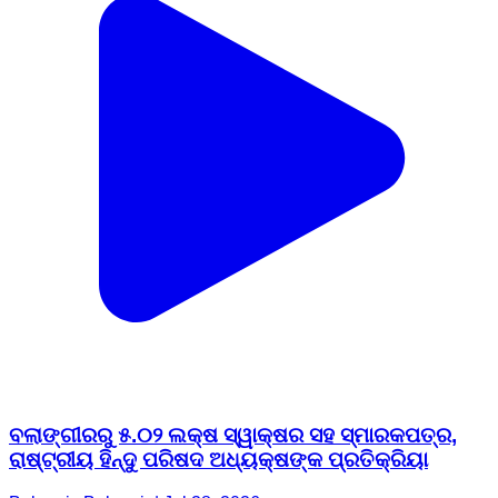
ବଲାଙ୍ଗୀରରୁ ୫.୦୨ ଲକ୍ଷ ସ୍ୱାକ୍ଷର ସହ ସ୍ମାରକପତ୍ର,
ରାଷ୍ଟ୍ରୀୟ ହିନ୍ଦୁ ପରିଷଦ ଅଧ୍ୟକ୍ଷଙ୍କ ପ୍ରତିକ୍ରିୟା