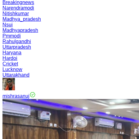
Breakingnews
Narendramodi
Nitishkumar
Madhya_pradesh
Nsui
Madhyapradesh
Pmmodi
Rahulgandhi
Uttarpradesh
Haryana
Hardoi
Cricket
Lucknow
Uttarakhand
mishrasanuj