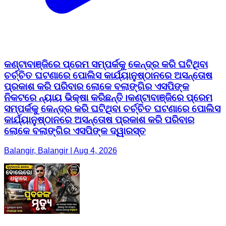
କଣ୍ଟାବାଞ୍ଜିରେ ପ୍ରେମ ସମ୍ପର୍କକୁ କେନ୍ଦ୍ର କରି ଘଟିଥିବା
ଚର୍ଚ୍ଚିତ ଘଟଣାରେ ପୋଲିସ କାର୍ଯ୍ୟାନୁଷ୍ଠାନରେ ଅସନ୍ତୋଷ
ପ୍ରକାଶ କରି ପରିବାର ଲୋକେ ବଲାଙ୍ଗିର ଏସପିଙ୍କ
ନିକଟରେ ନ୍ୟାୟ ଭିକ୍ଷା କରିଛନ୍ତି।କଣ୍ଟାବାଞ୍ଜିରେ ପ୍ରେମ
ସମ୍ପର୍କକୁ କେନ୍ଦ୍ର କରି ଘଟିଥିବା ଚର୍ଚ୍ଚିତ ଘଟଣାରେ ପୋଲିସ
କାର୍ଯ୍ୟାନୁଷ୍ଠାନରେ ଅସନ୍ତୋଷ ପ୍ରକାଶ କରି ପରିବାର
ଲୋକେ ବଲାଙ୍ଗିର ଏସପିଙ୍କ ଦ୍ୱାରସ୍ତ
Balangir, Balangir | Aug 4, 2026