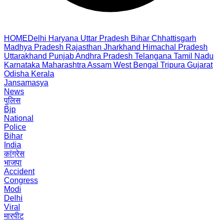
HOME
Delhi
Haryana
Uttar Pradesh
Bihar
Chhattisgarh
Madhya Pradesh
Rajasthan
Jharkhand
Himachal Pradesh
Uttarakhand
Punjab
Andhra Pradesh
Telangana
Tamil Nadu
Karnataka
Maharashtra
Assam
West Bengal
Tripura
Gujarat
Odisha
Kerala
Jansamasya
News
पुलिस
Bjp
National
Police
Bihar
India
कांग्रेस
भाजपा
Accident
Congress
Modi
Delhi
Viral
मारपीट