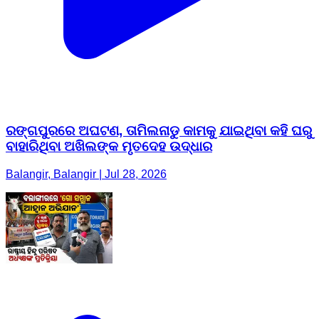
ରଙ୍ଗପୁରରେ ଅଘଟଣ, ତାମିଲନାଡୁ କାମକୁ ଯାଇଥିବା କହି ଘରୁ
ବାହାରିଥିବା ଅଖିଲଙ୍କ ମୃତଦେହ ଉଦ୍ଧାର
Balangir, Balangir | Jul 28, 2026