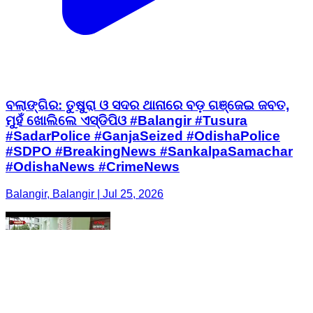
ବଲାଙ୍ଗିର: ତୁଷୁରା ଓ ସଦର ଥାନାରେ ବଡ଼ ଗଞ୍ଜେଇ ଜବତ,
ମୁହଁ ଖୋଲିଲେ ଏସ୍‌ଡିପିଓ #Balangir #Tusura
#SadarPolice #GanjaSeized #OdishaPolice
#SDPO #BreakingNews #SankalpaSamachar
#OdishaNews #CrimeNews
Balangir, Balangir | Jul 25, 2026