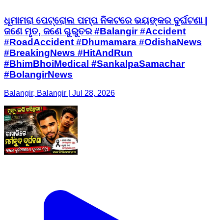
ଧୂମାମରା ପେଟ୍ରୋଲ ପମ୍ପ ନିକଟରେ ଭୟଙ୍କର ଦୁର୍ଘଟଣା |
ଜଣେ ମୃତ, ଜଣେ ଗୁରୁତର #Balangir #Accident
#RoadAccident #Dhumamara #OdishaNews
#BreakingNews #HitAndRun
#BhimBhoiMedical #SankalpaSamachar
#BolangirNews
Balangir, Balangir | Jul 28, 2026