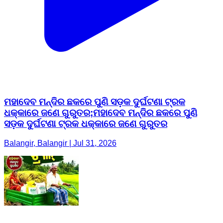
ମହାଦେବ ମନ୍ଦିର ଛକରେ ପୁଣି ସଡ଼କ ଦୁର୍ଘଟଣା ଟ୍ରକ
ଧକ୍କାରେ ଜଣେ ଗୁରୁତର;ମହାଦେବ ମନ୍ଦିର ଛକରେ ପୁଣି
ସଡ଼କ ଦୁର୍ଘଟଣା ଟ୍ରକ ଧକ୍କାରେ ଜଣେ ଗୁରୁତର
Balangir, Balangir | Jul 31, 2026