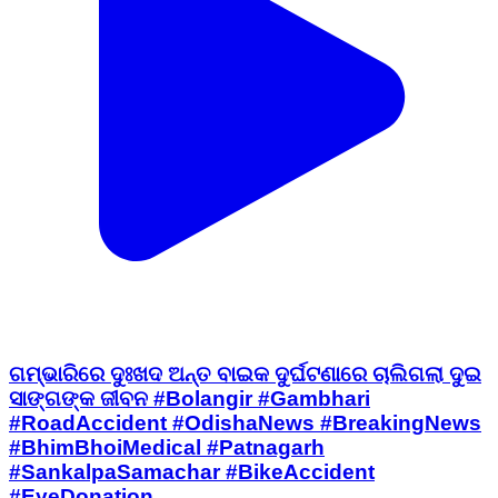
ଗମ୍ଭାରିରେ ଦୁଃଖଦ ଅନ୍ତ ବାଇକ ଦୁର୍ଘଟଣାରେ ଚାଲିଗଲା ଦୁଇ
ସାଙ୍ଗଙ୍କ ଜୀବନ #Bolangir #Gambhari
#RoadAccident #OdishaNews #BreakingNews
#BhimBhoiMedical #Patnagarh
#SankalpaSamachar #BikeAccident
#EyeDonation