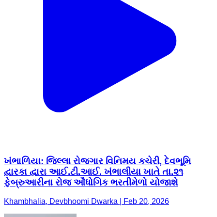
ખંભાળિયા: જિલ્લા રોજગાર વિનિમય કચેરી, દેવભૂમિ
દ્વારકા દ્વારા આઈ.ટી.આઈ. ખંભાલીયા ખાતે તા.૨૧
ફેબ્રુઆરીના રોજ ઔધોગિક ભરતીમેળો યોજાશે
Khambhalia, Devbhoomi Dwarka | Feb 20, 2026