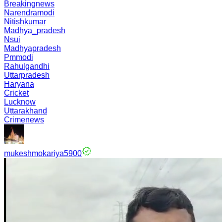
Breakingnews
Narendramodi
Nitishkumar
Madhya_pradesh
Nsui
Madhyapradesh
Pmmodi
Rahulgandhi
Uttarpradesh
Haryana
Cricket
Lucknow
Uttarakhand
Crimenews
mukeshmokariya5900