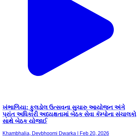
ખંભાળિયા: ફુલડોલ ઉત્સવના સુચારુ આયોજન અંગે
પ્રાંત અધિકારી અધ્યક્ષતામાં બેઠક સેવા કૅમ્પોના સંચાલકો
સાથે બેઠક યોજાઈ
Khambhalia, Devbhoomi Dwarka | Feb 20, 2026