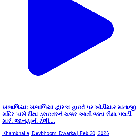
ખંભાળિયા: ખંભાળિયા દ્વારકા હાઇવે પર ખોડીયાર માતાજી
મંદિર પાસે રીક્ષા ડ્રાઇવરને ચક્કર આવી જતા રીક્ષા પલટી
મારી જાનહાની ટળી....
Khambhalia, Devbhoomi Dwarka | Feb 20, 2026