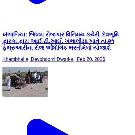
ખંભાળિયા: જિલ્લા રોજગાર વિનિમય કચેરી, દેવભૂમિ
દ્વારકા દ્વારા આઈ.ટી.આઈ. ખંભાલીયા ખાતે તા.૨૧
ફેબ્રુઆરીના રોજ ઔધોગિક ભરતીમેળો યોજાશે
Khambhalia, Devbhoomi Dwarka | Feb 20, 2026