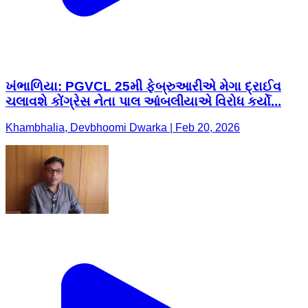
ખંભાળિયા: PGVCL 25મી ફેબ્રુઆરીએ મેગા દ્રાઈવ
ચલાવશે કોંગ્રેસ નેતા પાલ આંબલીયાએ વિરોધ કર્યો...
Khambhalia, Devbhoomi Dwarka | Feb 20, 2026