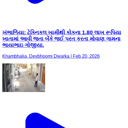
ખંભાળિયા: ટેક્નિકલ ખામીથી કોકના 1.80 લાખ રૂપિયા
ખાતામાં આવી જતા બેંકે જઈ પરત કરતા મોવાણ ગામના
ભાયાભાઇ ગોજીયા.
Khambhalia, Devbhoomi Dwarka | Feb 20, 2026