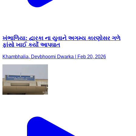
ખંભાળિયા: દ્વારકા ના યુવાને અગમ્ય કારણોસર ગળે
ફાંસો ખાઈ કર્યો આપઘાત
Khambhalia, Devbhoomi Dwarka | Feb 20, 2026