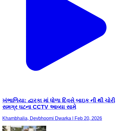
ખંભાળિયા: દ્વારકા માં ધોળા દિવસે બાઇક ની થી ચોરી
સમગ્ર ઘટના CCTV આવ્યા સામે
Khambhalia, Devbhoomi Dwarka | Feb 20, 2026