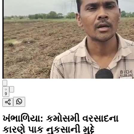
9
ખંભાળિયા: કમોસમી વરસાદના
કારણે પાક નુકસાની મુદ્દે