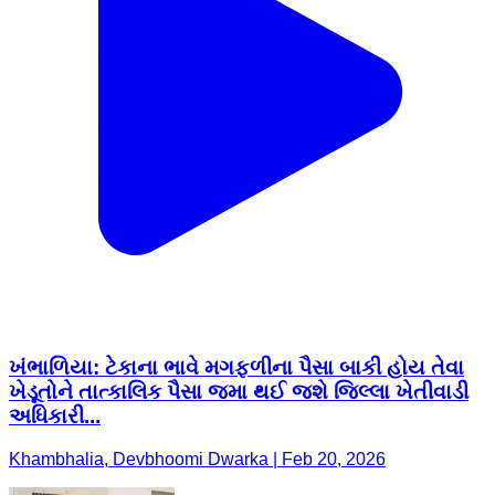
ખંભાળિયા: ટેકાના ભાવે મગફળીના પૈસા બાકી હોય તેવા
ખેડૂતોને તાત્કાલિક પૈસા જમા થઈ જશે જિલ્લા ખેતીવાડી
અધિકારી...
Khambhalia, Devbhoomi Dwarka | Feb 20, 2026