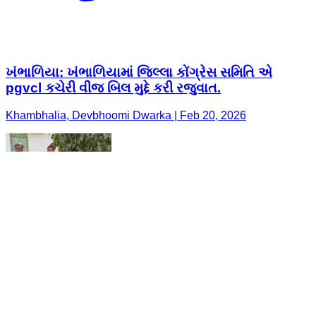
ખંભાળિયા: ખંભાળિયામાં જિલ્લા કોંગ્રેસ સમિતિ એ
pgvcl કચેરી વીજ બિલ મુદ્દે કરી રજુવાત.
Khambhalia, Devbhoomi Dwarka | Feb 20, 2026