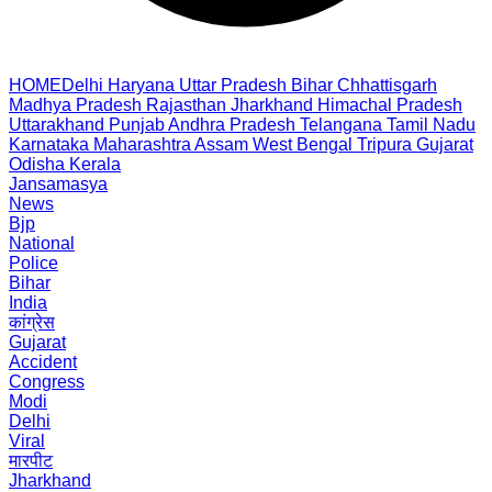
HOME
Delhi
Haryana
Uttar Pradesh
Bihar
Chhattisgarh
Madhya Pradesh
Rajasthan
Jharkhand
Himachal Pradesh
Uttarakhand
Punjab
Andhra Pradesh
Telangana
Tamil Nadu
Karnataka
Maharashtra
Assam
West Bengal
Tripura
Gujarat
Odisha
Kerala
Jansamasya
News
Bjp
National
Police
Bihar
India
कांग्रेस
Gujarat
Accident
Congress
Modi
Delhi
Viral
मारपीट
Jharkhand