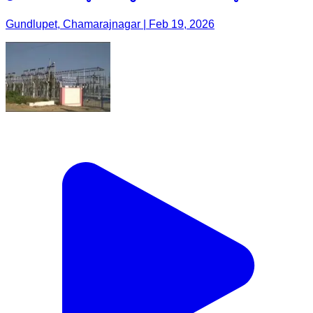
Gundlupet, Chamarajnagar | Feb 19, 2026