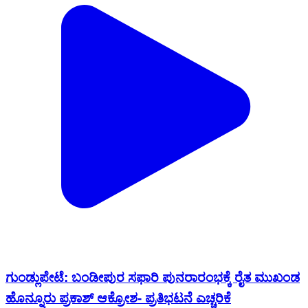
ಗುಂಡ್ಲುಪೇಟೆ: ಬಂಡೀಪುರ ಸಫಾರಿ ಪುನರಾರಂಭಕ್ಕೆ ರೈತ ಮುಖಂಡ
ಹೊನ್ನೂರು ಪ್ರಕಾಶ್ ಆಕ್ರೋಶ- ಪ್ರತಿಭಟನೆ ಎಚ್ಚರಿಕೆ