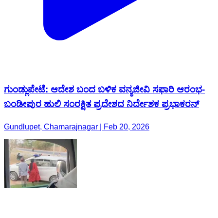
ಗುಂಡ್ಲುಪೇಟೆ: ಆದೇಶ ಬಂದ ಬಳಿಕ ವನ್ಯಜೀವಿ ಸಫಾರಿ ಆರಂಭ-
ಬಂಡೀಪುರ‌ ಹುಲಿ ಸಂರಕ್ಷಿತ ಪ್ರದೇಶದ ನಿರ್ದೇಶಕ ಪ್ರಭಾಕರನ್
Gundlupet, Chamarajnagar | Feb 20, 2026