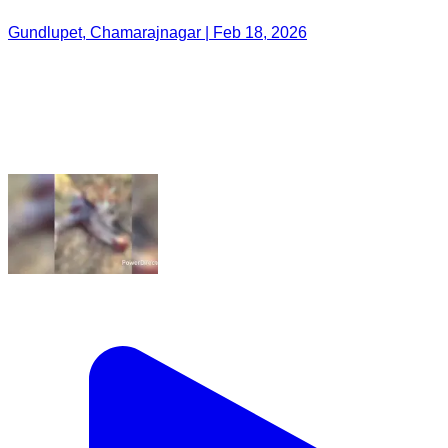
Gundlupet, Chamarajnagar | Feb 18, 2026