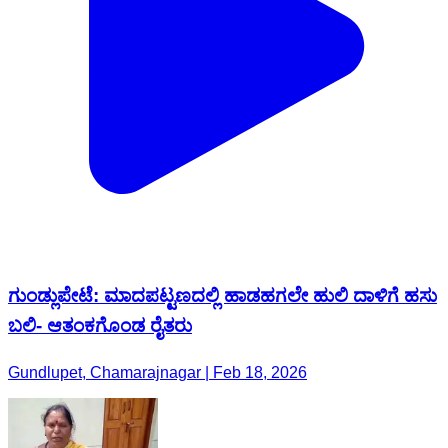
ಗುಂಡ್ಲುಪೇಟೆ: ಮಾದಪಟ್ಟಣದಲ್ಲಿ ಹಾಡಹಗಲೇ ಹುಲಿ ದಾಳಿಗೆ ಹಸು
ಬಲಿ- ಆತಂಕಗೊಂಡ ರೈತರು
Gundlupet, Chamarajnagar | Feb 18, 2026