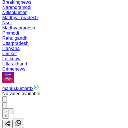
Breakingnews
Narendramodi
Nitishkumar
Madhya_pradesh
Nsui
Madhyapradesh
Pmmodi
Rahulgandhi
Uttarpradesh
Haryana
Cricket
Lucknow
Uttarakhand
Crimenews
manju.kumardx
No video available
6