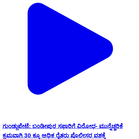
ಗುಂಡ್ಲುಪೇಟೆ: ಬಂಡೀಪುರ ಸಫಾರಿಗೆ ವಿರೋಧ- ಮುನ್ನೆಚ್ಚರಿಕೆ
ಕ್ರಮವಾಗಿ 30 ಕ್ಕೂ ಅಧಿಕ ರೈತರು ಪೊಲೀಸರ ವಶಕ್ಕೆ