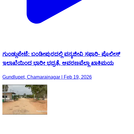
ಗುಂಡ್ಲುಪೇಟೆ: ಬಂಡೀಪುರದಲ್ಲಿ ವನ್ಯಜೀವಿ ಸಫಾರಿ- ಪೊಲೀಸ್
ಇಲಾಖೆಯಿಂದ ಭಾರೀ ಭದ್ರತೆ, ಆವರಣವೆಲ್ಲಾ ಖಾಕಿಮಯ
Gundlupet, Chamarajnagar | Feb 19, 2026