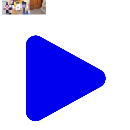
ಗುಂಡ್ಲುಪೇಟೆ: ಹಿರಿಕಾಟಿಯಲ್ಲಿ ಅವಿದ್ಯಾವಂತ ರೈತ ಕುಟುಂಬಕ್ಕೆ
ಉದ್ಯಮೆಯಿಂದ ವಂಚನೆ ಐಟಿಯಿಂದ ನೋಟಿಸ್ ರೈತ ಕುಟುಂಬ