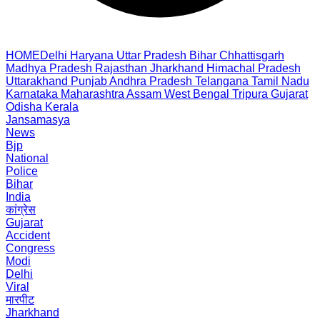
HOME
Delhi
Haryana
Uttar Pradesh
Bihar
Chhattisgarh
Madhya Pradesh
Rajasthan
Jharkhand
Himachal Pradesh
Uttarakhand
Punjab
Andhra Pradesh
Telangana
Tamil Nadu
Karnataka
Maharashtra
Assam
West Bengal
Tripura
Gujarat
Odisha
Kerala
Jansamasya
News
Bjp
National
Police
Bihar
India
कांग्रेस
Gujarat
Accident
Congress
Modi
Delhi
Viral
मारपीट
Jharkhand