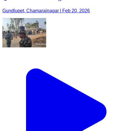
Gundlupet, Chamarajnagar | Feb 20, 2026