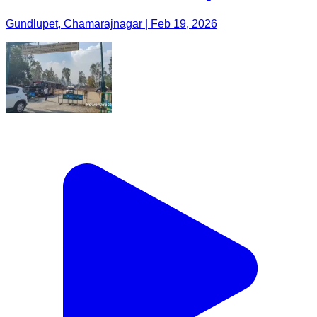
Gundlupet, Chamarajnagar | Feb 19, 2026