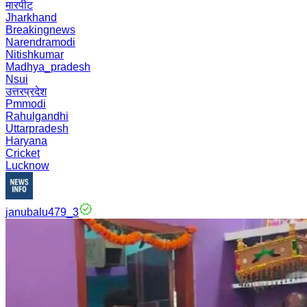
मारपीट
Jharkhand
Breakingnews
Narendramodi
Nitishkumar
Madhya_pradesh
Nsui
उत्तरप्रदेश
Pmmodi
Rahulgandhi
Uttarpradesh
Haryana
Cricket
Lucknow
janubalu479_3