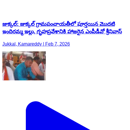
జుక్కల్: జుక్కల్ గ్రామపంచాయతీలో పూర్తయిన మొదటి
ఇందిరమ్మ ఇల్లు, గృహప్రవేశానికి హాజరైన ఎంపీడీవో శ్రీనివాస్
Jukkal, Kamareddy | Feb 7, 2026