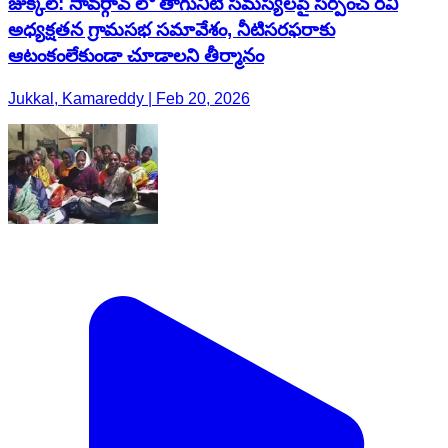
జుక్కల్: సావర్గావ్ లో తాగునీటి సమస్యలపై సర్పంచ్ రవి
అధ్యక్షతన గ్రామసభ సమావేశం, నీటిసరఫరాకు
ఆటంకంలేకుండా చూడాలని తీర్మానం
Jukkal, Kamareddy | Feb 20, 2026