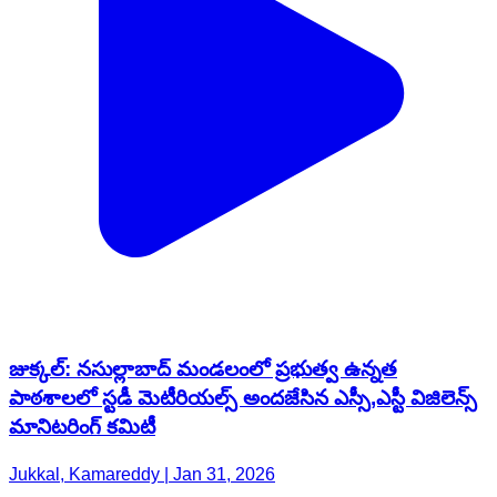
జుక్కల్: నసుల్లాబాద్ మండలంలో ప్రభుత్వ ఉన్నత
పాఠశాలలో స్టడీ మెటీరియల్స్ అందజేసిన ఎస్సీ,ఎస్టీ విజిలెన్స్
మానిటరింగ్ కమిటీ
Jukkal, Kamareddy | Jan 31, 2026