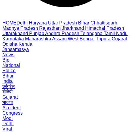
HOME
Delhi
Haryana
Uttar Pradesh
Bihar
Chhattisgarh
Madhya Pradesh
Rajasthan
Jharkhand
Himachal Pradesh
Uttarakhand
Punjab
Andhra Pradesh
Telangana
Tamil Nadu
Karnataka
Maharashtra
Assam
West Bengal
Tripura
Gujarat
Odisha
Kerala
Jansamasya
News
Bjp
National
Police
Bihar
India
कांग्रेस
बीजेपी
Gujarat
भाजपा
Accident
Congress
Modi
Delhi
Viral