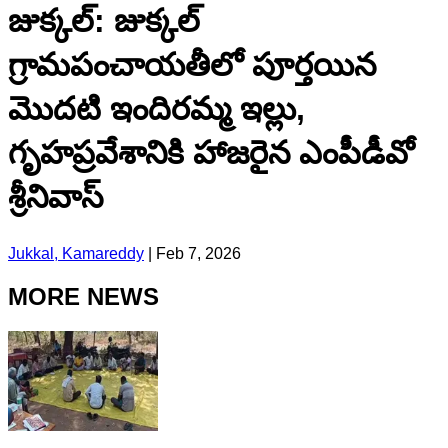
జుక్కల్: జుక్కల్
గ్రామపంచాయతీలో పూర్తయిన
మొదటి ఇందిరమ్మ ఇల్లు,
గృహప్రవేశానికి హాజరైన ఎంపీడీవో
శ్రీనివాస్
Jukkal, Kamareddy
|
Feb 7, 2026
MORE NEWS