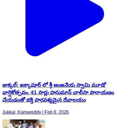
జుక్కల్: జక్కాపూర్ లో శ్రీ ఆంజనేయ స్వామి మూడో
వార్షికోత్సవం, 41 సార్లు హనుమాన్ చాలీసా పారాయణం
చేయడంతో భక్తి పారవశ్యమైన దేవాలయం
Jukkal, Kamareddy | Feb 6, 2026