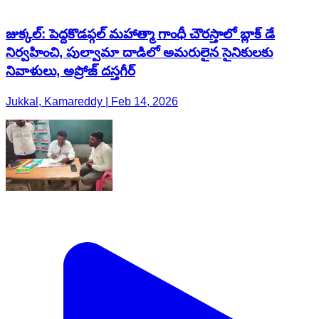
జుక్కల్: పెద్దకొడప్గల్ మహాత్మా గాంధీ చౌరస్తాలో బ్లాక్ డే
నిర్వహించి, పుల్వామా దాడిలో అమరులైన సైనికులకు
నివాళులు, అప్రోజ్ దస్తగీర్
Jukkal, Kamareddy | Feb 14, 2026