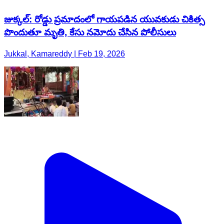
జుక్కల్: రోడ్డు ప్రమాదంలో గాయపడిన యువకుడు చికిత్స
పొందుతూ మృతి, కేసు నమోదు చేసిన పోలీసులు
Jukkal, Kamareddy | Feb 19, 2026