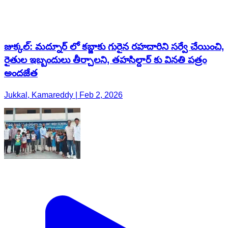
జుక్కల్: మద్నూర్ లో కబ్జాకు గురైన రహదారిని సర్వే చేయించి,
రైతుల ఇబ్బందులు తీర్చాలని, తహసిల్దార్ కు వినతి పత్రం
అందజేత
Jukkal, Kamareddy | Feb 2, 2026