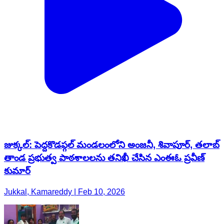
జుక్కల్: పెద్దకొడప్గల్ మండలంలోని అంజనీ, శివాపూర్, తలాబ్
తాండ ప్రభుత్వ పాఠశాలలను తనిఖీ చేసిన ఎంఈఓ ప్రవీణ్
కుమార్
Jukkal, Kamareddy | Feb 10, 2026