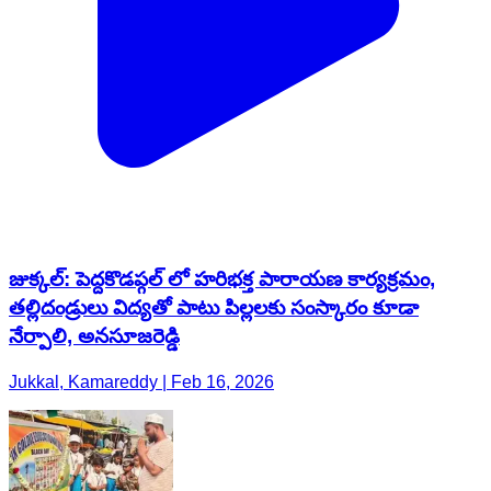
జుక్కల్: పెద్దకొడప్గల్ లో హరిభక్త పారాయణ కార్యక్రమం,
తల్లిదండ్రులు విద్యతో పాటు పిల్లలకు సంస్కారం కూడా
నేర్పాలి, అనసూజరెడ్డి
Jukkal, Kamareddy | Feb 16, 2026