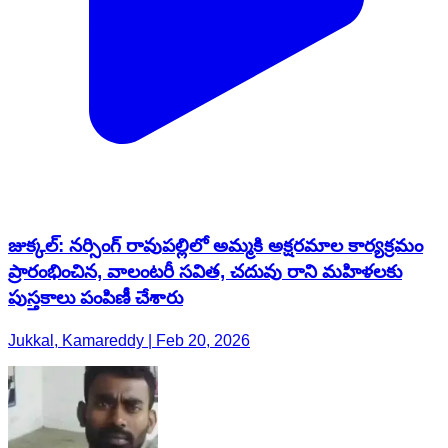
జుక్కల్: నర్సింగ్ రావుపల్లిలో అమ్మకి అక్షరమాల కార్యక్రమం
ప్రారంభించిన, వాలంటరీ సవిత, చదువు రాని మహిళలకు
పుస్తకాలు పంపిణీ చేశారు
Jukkal, Kamareddy | Feb 20, 2026