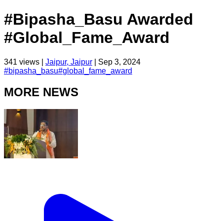
#Bipasha_Basu Awarded
#Global_Fame_Award
341
views |
Jaipur, Jaipur
|
Sep 3, 2024
#
bipasha_basu
#
global_fame_award
MORE NEWS