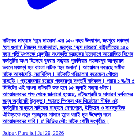
নাটকের মাধ্যমে ‘বন্দে মাতরম’-এর ১৫০ বছর উদযাপন, জয়পুরে মঞ্চস্থ
‘হুল গুলান’ নিজস্ব সংবাদদাতা, জয়পুর: ‘বন্দে মাতরম’ রাষ্ট্রগীতের ১৫০
বছর পূর্তি উপলক্ষে কেন্দ্রীয় সংস্কৃতি মন্ত্রকের উদ্যোগে আয়োজিত বিশেষ
কর্মসূচির অংশ হিসেবে বুধবার সন্ধ্যায় পুরুলিয়ার গড়জয়পুর আপ্যায়ন
ভবনে মঞ্চস্থ হল বাংলা নাটক ‘হুল গুলান’। আয়োজন করেছে সঙ্গীত
নাটক আকাদেমি, নয়াদিল্লি। নাটকটি পরিচালনা করেছেন গৌতম
দাসান্ডি। প্রযোজনায় রয়েছে গড়জয়পুর সপ্তর্ষি নাট্যদল। প্রায় ১ ঘণ্টা ৫
মিনিটের এই বাংলা নাটকটি শুরু হবে ১৫ জুলাই সন্ধ্যা ৬টায়।
আয়োজকদের পক্ষ থেকে জানানো হয়েছে, নাট্যপ্রেমী ও সাধারণ দর্শকদের
জন্য অনুষ্ঠানটি উন্মুক্ত। ‘ভারত স্পিকস থ্রু থিয়েটার’ শীর্ষক এই
কর্মসূচির মাধ্যমে নাটকের মাধ্যমে দেশপ্রেম, ইতিহাস ও সাংস্কৃতিক
ঐতিহ্যকে নতুন প্রজন্মের সামনে তুলে ধরাই মূল উদ্দেশ্য বলে
আয়োজকদের দাবি। # ভিডিও সৌ: নাটক গোষ্টী সংগৃহীত।
Jaipur, Purulia | Jul 29, 2026