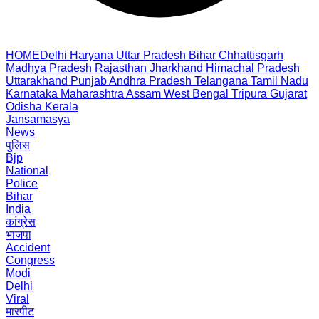
HOME
Delhi
Haryana
Uttar Pradesh
Bihar
Chhattisgarh
Madhya Pradesh
Rajasthan
Jharkhand
Himachal Pradesh
Uttarakhand
Punjab
Andhra Pradesh
Telangana
Tamil Nadu
Karnataka
Maharashtra
Assam
West Bengal
Tripura
Gujarat
Odisha
Kerala
Jansamasya
News
पुलिस
Bjp
National
Police
Bihar
India
कांग्रेस
भाजपा
Accident
Congress
Modi
Delhi
Viral
मारपीट