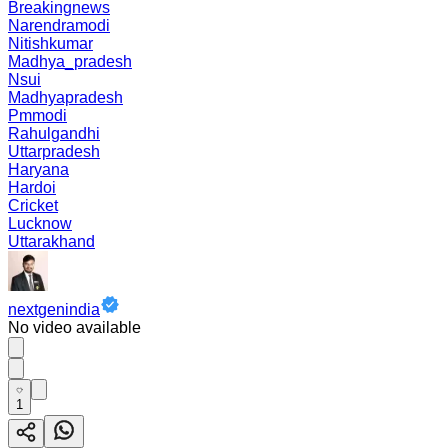
Breakingnews
Narendramodi
Nitishkumar
Madhya_pradesh
Nsui
Madhyapradesh
Pmmodi
Rahulgandhi
Uttarpradesh
Haryana
Hardoi
Cricket
Lucknow
Uttarakhand
nextgenindia
No video available
1