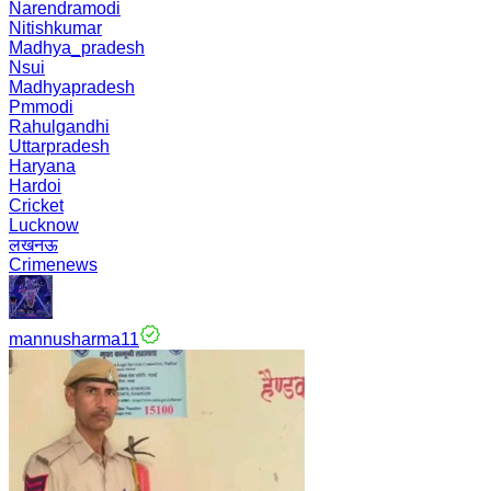
Narendramodi
Nitishkumar
Madhya_pradesh
Nsui
Madhyapradesh
Pmmodi
Rahulgandhi
Uttarpradesh
Haryana
Hardoi
Cricket
Lucknow
लखनऊ
Crimenews
mannusharma11