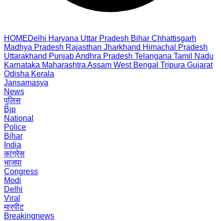
HOME
Delhi
Haryana
Uttar Pradesh
Bihar
Chhattisgarh
Madhya Pradesh
Rajasthan
Jharkhand
Himachal Pradesh
Uttarakhand
Punjab
Andhra Pradesh
Telangana
Tamil Nadu
Karnataka
Maharashtra
Assam
West Bengal
Tripura
Gujarat
Odisha
Kerala
Jansamasya
News
पुलिस
Bjp
National
Police
Bihar
India
कांग्रेस
भाजपा
Congress
Modi
Delhi
Viral
मारपीट
Breakingnews