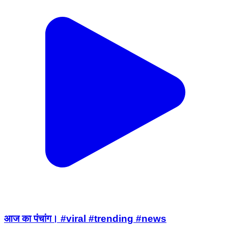
आज का पंचांग। #viral #trending #news