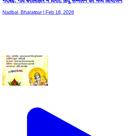
नदबई: गांव बरौलीछार में विराट हिंदू सम्मेलन का भव्य आयोजन
Nadbai, Bharatpur | Feb 18, 2026