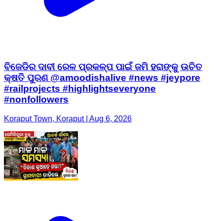
ବିଜେଡିର ଦାବୀ ରେଳ ପ୍ରକଳ୍ପ ପାଇଁ ଜମି ହରାଙ୍କୁ ଉଚିତ
କ୍ଷତି ପୁରଣ @amoodishalive #news #jeypore
#railprojects #highlightseveryone
#nonfollowers
Koraput Town, Koraput | Aug 6, 2026