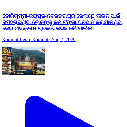
ବୋରିଗୁମ୍ମା-ଜୟପୁର-ନବରଙ୍ଗପୁର ରେଲୱେ ଲାଇନ ପାଇଁ
ଜମିହରାଇଥିବା ଲୋକଙ୍କୁ କମ ଟଙ୍କା ପ୍ରଦାନ କରାଯାଉଥିବା
ନେଇ ଅସନ୍ତୋଷ ପ୍ରକାଶ କରିଛ ଜମି ମାଲିକ।
Koraput Town, Koraput | Aug 7, 2026