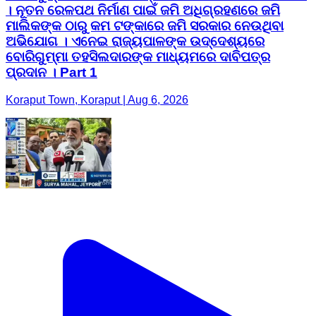
। ନୂତନ ରେଳପଥ ନିର୍ମାଣ ପାଇଁ ଜମି ଅଧିଗ୍ରହଣରେ ଜମି
ମାଲିକଙ୍କ ଠାରୁ କମ ଟଙ୍କାରେ ଜମି ସରକାର ନେଉଥିବା
ଅଭିଯୋଗ । ଏନେଇ ରାଜ୍ୟପାଳଙ୍କ ଉଦ୍ଦେଶ୍ୟରେ
ବୋରିଗୁମ୍ମା ତହସିଲଦାରଙ୍କ ମାଧ୍ୟମରେ ଦାବିପତ୍ର
ପ୍ରଦାନ । Part 1
Koraput Town, Koraput | Aug 6, 2026