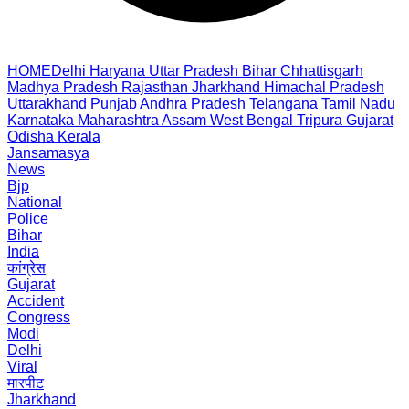
HOME
Delhi
Haryana
Uttar Pradesh
Bihar
Chhattisgarh
Madhya Pradesh
Rajasthan
Jharkhand
Himachal Pradesh
Uttarakhand
Punjab
Andhra Pradesh
Telangana
Tamil Nadu
Karnataka
Maharashtra
Assam
West Bengal
Tripura
Gujarat
Odisha
Kerala
Jansamasya
News
Bjp
National
Police
Bihar
India
कांग्रेस
Gujarat
Accident
Congress
Modi
Delhi
Viral
मारपीट
Jharkhand