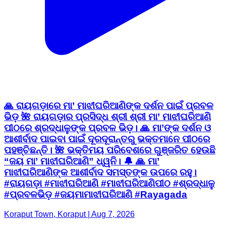
🙏 ରାୟଗଡ଼ାରେ ମା’ ମାଝୀଘରିଆଣିଙ୍କ ଦର୍ଶନ ପାଇଁ ପ୍ରବଳ
ଭିଡ଼ 🌺 ରାୟଗଡ଼ାର ପ୍ରସିଦ୍ଧ ଶ୍ରୀ ଶ୍ରୀ ମା’ ମାଝୀଘରିଆଣି
ପୀଠରେ ଶ୍ରଦ୍ଧାଳୁଙ୍କ ପ୍ରବଳ ଭିଡ଼। 🙏 ମା’ଙ୍କ ଦର୍ଶନ ଓ
ଆଶୀର୍ବାଦ ପାଇବା ପାଇଁ ଦୂରଦୂରାନ୍ତରୁ ଭକ୍ତମାନେ ପୀଠରେ
ପହଞ୍ଚିଛନ୍ତି। 🌺 ଭକ୍ତିମୟ ପରିବେଶରେ ଗୁଞ୍ଜରିତ ହେଉଛି
“ଜୟ ମା’ ମାଝୀଘରିଆଣି” ଧ୍ୱନି। 🔔 🙏 ମା’
ମାଝୀଘରିଆଣିଙ୍କ ଆଶୀର୍ବାଦ ସମସ୍ତଙ୍କ ଉପରେ ରହୁ।
#ରାୟଗଡ଼ା #ମାଝୀଘରିଆଣି #ମାଝୀଘରିଆଣିପୀଠ #ଶ୍ରଦ୍ଧାଳୁ
#ପ୍ରବଳଭିଡ଼ #ଜୟମାମାଝୀଘରିଆଣି #Rayagada
Koraput Town, Koraput | Aug 7, 2026