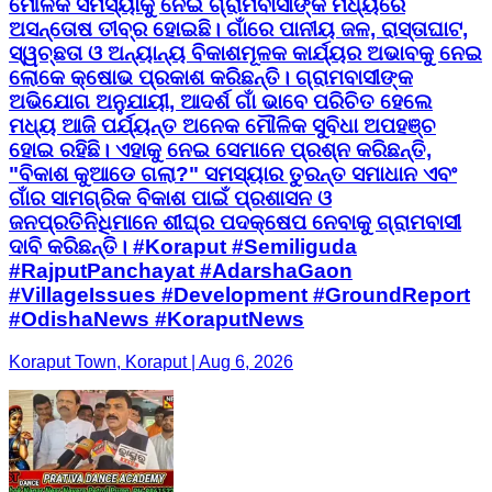
ମୌଳିକ ସମସ୍ୟାକୁ ନେଇ ଗ୍ରାମବାସୀଙ୍କ ମଧ୍ୟରେ
ଅସନ୍ତୋଷ ତୀବ୍ର ହୋଇଛି। ଗାଁରେ ପାନୀୟ ଜଳ, ରାସ୍ତାଘାଟ,
ସ୍ୱଚ୍ଛତା ଓ ଅନ୍ୟାନ୍ୟ ବିକାଶମୂଳକ କାର୍ଯ୍ୟର ଅଭାବକୁ ନେଇ
ଲୋକେ କ୍ଷୋଭ ପ୍ରକାଶ କରିଛନ୍ତି। ଗ୍ରାମବାସୀଙ୍କ
ଅଭିଯୋଗ ଅନୁଯାୟୀ, ଆଦର୍ଶ ଗାଁ ଭାବେ ପରିଚିତ ହେଲେ
ମଧ୍ୟ ଆଜି ପର୍ଯ୍ୟନ୍ତ ଅନେକ ମୌଳିକ ସୁବିଧା ଅପହଞ୍ଚ
ହୋଇ ରହିଛି। ଏହାକୁ ନେଇ ସେମାନେ ପ୍ରଶ୍ନ କରିଛନ୍ତି,
"ବିକାଶ କୁଆଡେ ଗଲା?" ସମସ୍ୟାର ତୁରନ୍ତ ସମାଧାନ ଏବଂ
ଗାଁର ସାମଗ୍ରିକ ବିକାଶ ପାଇଁ ପ୍ରଶାସନ ଓ
ଜନପ୍ରତିନିଧିମାନେ ଶୀଘ୍ର ପଦକ୍ଷେପ ନେବାକୁ ଗ୍ରାମବାସୀ
ଦାବି କରିଛନ୍ତି। #Koraput #Semiliguda
#RajputPanchayat #AdarshaGaon
#VillageIssues #Development #GroundReport
#OdishaNews #KoraputNews
Koraput Town, Koraput | Aug 6, 2026