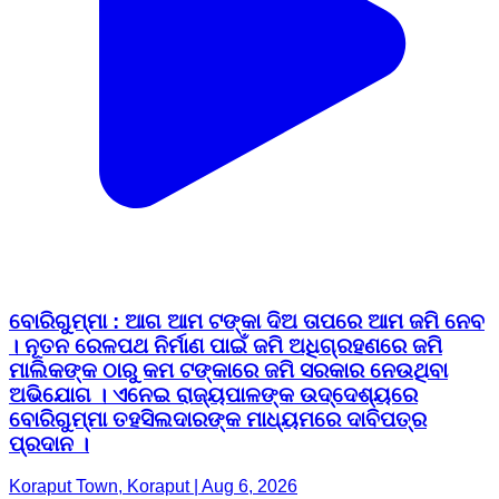
ବୋରିଗୁମ୍ମା : ଆଗ ଆମ ଟଙ୍କା ଦିଅ ତାପରେ ଆମ ଜମି ନେବ
। ନୂତନ ରେଳପଥ ନିର୍ମାଣ ପାଇଁ ଜମି ଅଧିଗ୍ରହଣରେ ଜମି
ମାଲିକଙ୍କ ଠାରୁ କମ ଟଙ୍କାରେ ଜମି ସରକାର ନେଉଥିବା
ଅଭିଯୋଗ । ଏନେଇ ରାଜ୍ୟପାଳଙ୍କ ଉଦ୍ଦେଶ୍ୟରେ
ବୋରିଗୁମ୍ମା ତହସିଲଦାରଙ୍କ ମାଧ୍ୟମରେ ଦାବିପତ୍ର
ପ୍ରଦାନ ।
Koraput Town, Koraput | Aug 6, 2026