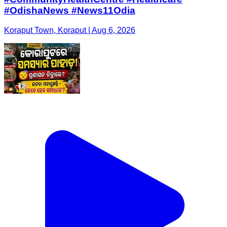
#OdishaNews #News11Odia
Koraput Town, Koraput | Aug 6, 2026