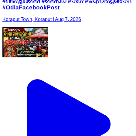
#ମାକନ୍ଧୁଣୀଦେବୀ #ଦେବୀପୀଠ #ଦର୍ଶନ #ଜୟମାକନ୍ଧୁଣୀଦେବୀ
#OdiaFacebookPost
Koraput Town, Koraput | Aug 7, 2026