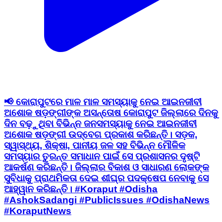
📢 କୋରାପୁଟରେ ମାଳ ମାଳ ସମସ୍ୟାକୁ ନେଇ ଆଇନଜୀବୀ
ଅଶୋକ ଷଡ଼ଙ୍ଗୀଙ୍କ ଅସନ୍ତୋଷ କୋରାପୁଟ ଜିଲ୍ଲାରେ ଦିନକୁ
ଦିନ ବଢ଼ୁଥିବା ବିଭିନ୍ନ ଜନସମସ୍ୟାକୁ ନେଇ ଆଇନଜୀବୀ
ଅଶୋକ ଷଡ଼ଙ୍ଗୀ ଉଦ୍ବେଗ ପ୍ରକାଶ କରିଛନ୍ତି। ସଡ଼କ,
ସ୍ୱାସ୍ଥ୍ୟ, ଶିକ୍ଷା, ପାନୀୟ ଜଳ ସହ ବିଭିନ୍ନ ମୌଳିକ
ସମସ୍ୟାର ତୁରନ୍ତ ସମାଧାନ ପାଇଁ ସେ ପ୍ରଶାସନର ଦୃଷ୍ଟି
ଆକର୍ଷଣ କରିଛନ୍ତି। ଜିଲ୍ଲାର ବିକାଶ ଓ ସାଧାରଣ ଲୋକଙ୍କ
ସୁବିଧାକୁ ପ୍ରାଥମିକତା ଦେଇ ଶୀଘ୍ର ପଦକ୍ଷେପ ନେବାକୁ ସେ
ଆହ୍ୱାନ କରିଛନ୍ତି। #Koraput #Odisha
#AshokSadangi #PublicIssues #OdishaNews
#KoraputNews