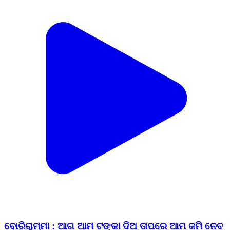
ବୋରିଗୁମ୍ମା : ଆଗ ଆମ ଟଙ୍କା ଦିଅ ତାପରେ ଆମ ଜମି ନେବ