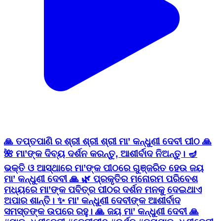
🙏 ତପ୍ତପାଣି ର ଶ୍ରୀ ଶ୍ରୀ ଶ୍ରୀ ମା’ କନ୍ଧୁଣୀ ଦେବୀ ପୀଠ 🙏
🌺 ମା’ଙ୍କ ଦିବ୍ୟ ଦର୍ଶନ କରନ୍ତୁ, ଆଶୀର୍ବାଦ ନିଅନ୍ତୁ। 🪔
ଭକ୍ତି ଓ ଆସ୍ଥାରେ ମା’ଙ୍କ ପୀଠରେ ଗୁଞ୍ଜରିତ ହେଉ ଜୟ
ମା’ କନ୍ଧୁଣୀ ଦେବୀ 🙏 🌿 ପ୍ରକୃତିର ମନୋରମ ପରିବେଶ
ମଧ୍ୟରେ ମା’ଙ୍କ ପବିତ୍ର ପୀଠର ଦର୍ଶନ ମନକୁ ଦେଇଥାଏ
ଅପାର ଶାନ୍ତି। ✨ ମା’ କନ୍ଧୁଣୀ ଦେବୀଙ୍କ ଆଶୀର୍ବାଦ
ସମସ୍ତଙ୍କ ଉପରେ ରହୁ। 🙏 ଜୟ ମା’ କନ୍ଧୁଣୀ ଦେବୀ 🙏