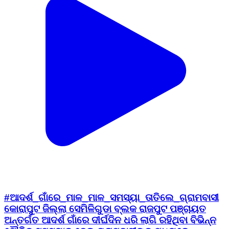
#ଆଦର୍ଶ_ଗାଁରେ_ମାଳ_ମାଳ_ସମସ୍ୟା_ତାତିଲେ_ଗ୍ରାମବାସୀ
କୋରାପୁଟ ଜିଲ୍ଲା ସେମିଳିଗୁଡା ବ୍ଲକ ରାଜପୁଟ ପଞ୍ଚାୟତ
ଅନ୍ତର୍ଗତ ଆଦର୍ଶ ଗାଁରେ ଦୀର୍ଘଦିନ ଧରି ଲାଗି ରହିଥିବା ବିଭିନ୍ନ