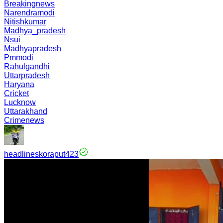
Breakingnews
Narendramodi
Nitishkumar
Madhya_pradesh
Nsui
Madhyapradesh
Pmmodi
Rahulgandhi
Uttarpradesh
Haryana
Cricket
Lucknow
Uttarakhand
Crimenews
headlineskoraput423