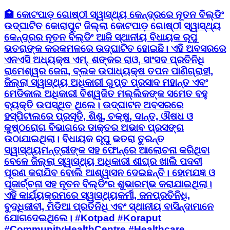
🏥 କୋଟପାଡ଼ ଗୋଷ୍ଠୀ ସ୍ୱାସ୍ଥ୍ୟ କେନ୍ଦ୍ରରେ ନୂତନ ବିଲ୍ଡିଂ
ଉଦ୍ଘାଟିତ କୋରାପୁଟ ଜିଲ୍ଲା କୋଟପାଡ଼ ଗୋଷ୍ଠୀ ସ୍ୱାସ୍ଥ୍ୟ
କେନ୍ଦ୍ରର ନୂତନ ବିଲ୍ଡିଂ ଆଜି ସ୍ଥାନୀୟ ବିଧାୟକ ରୂପୁ
ଭତରାଙ୍କ କରକମଳରେ ଉଦ୍ଘାଟିତ ହୋଇଛି। ଏହି ଅବସରରେ
ଏନଏସି ଅଧ୍ୟକ୍ଷ ଏମ୍. ଶଙ୍କର ରାଓ, ସାଂସଦ ପ୍ରତିନିଧି
ରାମେଶ୍ୱର ଜେନା, ବ୍ଲକ ଉପାଧ୍ୟକ୍ଷ ତପନ ପାଣିଗ୍ରାହୀ,
ଜିଲ୍ଲା ସ୍ୱାସ୍ଥ୍ୟ ଅଧିକାରୀ ଗୁପ୍ତ ପ୍ରସାଦ ମହାନ୍ତ ଏବଂ
ମେଡିକାଲ ଅଧିକାରୀ ବିଶ୍ୱଜିତ ମଲ୍ଲିକଙ୍କ ସମେତ ବହୁ
ବ୍ୟକ୍ତି ଉପସ୍ଥିତ ଥିଲେ। ଉଦ୍ଘାଟନ ଅବସରରେ
ହସ୍ପିଟାଲରେ ପ୍ରସୂତି, ଶିଶୁ, ଚକ୍ଷୁ, ଦାନ୍ତ, ଔଷଧ ଓ
କୁଷ୍ଠରୋଗ ବିଭାଗରେ ଡାକ୍ତର ଅଭାବ ପ୍ରସଙ୍ଗ
ଉଠାଯାଇଥିଲା। ବିଧାୟକ ରୂପୁ ଭତରା ତୁରନ୍ତ
ସ୍ୱାସ୍ଥ୍ୟମନ୍ତ୍ରୀଙ୍କ ସହ ଫୋନ୍‌ରେ ଆଲୋଚନା କରିଥିବା
ବେଳେ ଜିଲ୍ଲା ସ୍ୱାସ୍ଥ୍ୟ ଅଧିକାରୀ ଶୀଘ୍ର ଖାଲି ପଦବୀ
ପୂରଣ କରାଯିବ ବୋଲି ଆଶ୍ୱାସନ ଦେଇଛନ୍ତି। ହୋମଯଜ୍ଞ ଓ
ପୂଜାର୍ଚ୍ଚନା ସହ ନୂତନ ବିଲ୍ଡିଂର ଶୁଭାରମ୍ଭ କରାଯାଇଥିଲା।
ଏହି କାର୍ଯ୍ୟକ୍ରମରେ ସ୍ୱାସ୍ଥ୍ୟକର୍ମୀ, ଜନପ୍ରତିନିଧି,
ବୁଦ୍ଧିଜୀବୀ, ମିଡିଆ ପ୍ରତିନିଧି ଏବଂ ସ୍ଥାନୀୟ ବାସିନ୍ଦାମାନେ
ଯୋଗଦେଇଥିଲେ। #Kotpad #Koraput
#CommunityHealthCentre #Healthcare