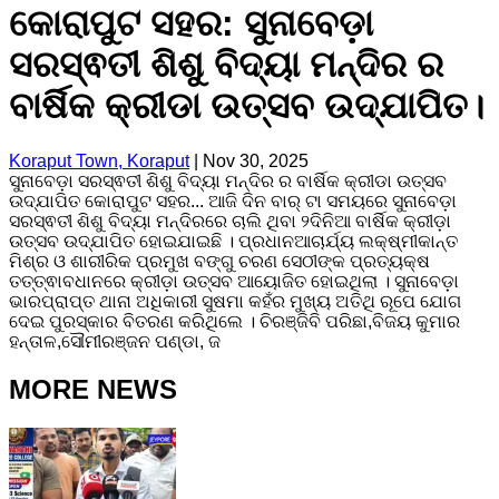
କୋରାପୁଟ ସହର: ସୁନାବେଡ଼ା
ସରସ୍ଵତୀ ଶିଶୁ ବିଦ୍ୟା ମନ୍ଦିର ର
ବାର୍ଷିକ କ୍ରୀଡା ଉତ୍ସବ ଉଦ୍‌ଯାପିତ।
Koraput Town, Koraput
|
Nov 30, 2025
ସୁନାବେଡ଼ା ସରସ୍ଵତୀ ଶିଶୁ ବିଦ୍ୟା ମନ୍ଦିର ର ବାର୍ଷିକ କ୍ରୀଡା ଉତ୍ସବ
ଉଦ୍‌ଯାପିତ କୋରାପୁଟ ସହର... ଆଜି ଦିନ ବାର୍ ଟା ସମୟରେ ସୁନାବେଡ଼ା
ସରସ୍ଵତୀ ଶିଶୁ ବିଦ୍ୟା ମନ୍ଦିରରେ ଚାଲି ଥିବା ୨ଦିନିଆ ବାର୍ଷିକ କ୍ରୀଡ଼ା
ଉତ୍ସବ ଉଦ୍‌ଯାପିତ ହୋଇଯାଇଛି । ପ୍ରଧାନଆଚାର୍ଯ୍ୟ ଲକ୍ଷ୍ମୀକାନ୍ତ
ମିଶ୍ର ଓ ଶାରୀରିକ ପ୍ରମୁଖ ବଙ୍ଗୁ ଚରଣ ସେଠୀଙ୍କ ପ୍ରତ୍ୟକ୍ଷ
ତତ୍ତ୍ଵାବଧାନରେ କ୍ରୀଡ଼ା ଉତ୍ସବ ଆୟୋଜିତ ହୋଇଥିଲା । ସୁନାବେଡ଼ା
ଭାରପ୍ରାପ୍ତ ଥାନା ଅଧିକାରୀ ସୁଷମା କହଁର ମୁଖ୍ୟ ଅତିଥି ରୂପେ ଯୋଗ
ଦେଇ ପୁରସ୍କାର ବିତରଣ କରିଥିଲେ । ଚିରଞ୍ଜିବି ପରିଛା,ବିଜୟ କୁମାର
ହନ୍ତାଳ,ସୌମୀରଞ୍ଜନ ପଣ୍ଡା, ଜ
MORE NEWS