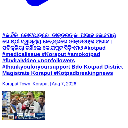
#କାହିଁକି_କୋଟପାଡ଼ରେ_ଡାକ୍ତରଙ୍କ_ଅଭାବ କୋଟପାଡ଼
ଗୋଷ୍ଠୀ ସ୍ୱାସ୍ଥ୍ୟ କେନ୍ଦ୍ରରେ ଡାକ୍ତରଙ୍କ ଅଭାବ :
ପତିକ୍ରିୟା ରଖିଲେ କୋରାପୁଟ ସିଡ଼ିଏମଓ #kotpad
#medicalissue #Koraput #amokotpad
#fbviralvideo #nonfollowers
#thankyouforyoursupport Bdo Kotpad District
Magistrate Koraput #Kotpadbreakingnews
Koraput Town, Koraput | Aug 7, 2026