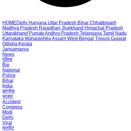
HOME
Delhi
Haryana
Uttar Pradesh
Bihar
Chhattisgarh
Madhya Pradesh
Rajasthan
Jharkhand
Himachal Pradesh
Uttarakhand
Punjab
Andhra Pradesh
Telangana
Tamil Nadu
Karnataka
Maharashtra
Assam
West Bengal
Tripura
Gujarat
Odisha
Kerala
Jansamasya
News
पुलिस
Bjp
National
Police
Bihar
India
कांग्रेस
भाजपा
Accident
Congress
Modi
Delhi
Viral
मारपीट