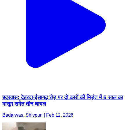
बदरवास: देहरदा-ईसागढ़ रोड़ पर दो कारों की भिड़ंत में 6 साल का
मासूम समेत तीन घायल
Badarwas, Shivpuri | Feb 12, 2026