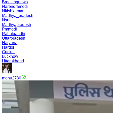
Breakingnews
Narendramodi
Nitishkumar
Madhya_pradesh
Nsui
Madhyapradesh
Pmmodi
Rahulgandhi
Uttarpradesh
Haryana
Hardoi
Cricket
Lucknow
Uttarakhand
monu2730