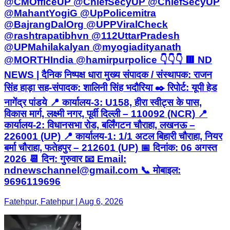
@CMOfficeUP @ChiefSecyUP @ChiefSecyUP
@MahantYogiG @UpPolicemitra
@BajrangDalOrg @UPPViralCheck
@rashtrapatibhvn @112UttarPradesh
@UPMahilakalyan @myogiadityanath
@MORTHIndia @hamirpurpolice 👇👇👇 🟥 ND
NEWS | दैनिक निष्पक्ष धारा मुख्य संपादक / संस्थापक: राजन
सिंह हाड़ा सह-संपादक: शालिनी सिंह भदौरिया ✒️ रिपोर्ट: यूपी हेड
नागेंद्र पांडये 📍 कार्यालय-3: U158, हीरा स्वीट्स के पास,
विकास मार्ग, लक्ष्मी नगर, पूर्वी दिल्ली – 110092 (NCR) 📍
कार्यालय-2: विधानसभा रोड, बर्लिंगटन चौराहा, लखनऊ –
226001 (UP) 📍 कार्यालय-1: 1/1 अटल बिहारी चौराहा, नियर
बर्मा चौराहा, फतेहपुर – 212601 (UP) 📅 दिनांक: 06 अगस्त
2026 📆 दिन: गुरुवार 📧 Email:
ndnewschannel@gmail.com 📞 मोबाइल:
9696119696
Fatehpur, Fatehpur | Aug 6, 2026