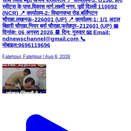
साथ जिला ब्यूरो अजय श्रीवास्तव 📍 कार्यालय-3: U158, हीरा
स्वीट्स के पास,विकास मार्ग,लक्ष्मी नगर, पूर्वी दिल्ली 110092
(NCR) 📍 कार्यालय-2: विधानसभा रोड,बर्लिंगटन
चौराहा,लखनऊ–226001 (UP) 📍 कार्यालय-1: 1/1 अटल
बिहारी चौराहा,नियर बर्मा चौराहा,फतेहपुर–212601 (UP) 📅
दिनांक: 06 अगस्त 2026 📆 दिन: गुरुवार 📧 Email:
ndnewschannel@gmail.com 📞
मोबाइल:9696119696
Fatehpur, Fatehpur | Aug 6, 2026