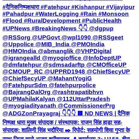
#दैनिकनिष्पक्षधारा #Fatehpur #Kishanpur #Vijayipur
#Pahadpur #WaterLogging #Rain #Monsoon
#Flood #RuralDevelopment #PublicHealth
#UPNews #BreakingNews 👇👇 @dgpup
@RSSorg @UPGovt @wpl1090 @RSSgeet
@Uppolice @MIB_India @PMOIndia
@HMOIndia @abmanglik @VHPDigital
@igrangealld @myogioffice @InfoDeptUP
@dmfatehpur @sdmsadarftp @CMOfficeUP
@CMOUP_RC @UPPRD1948 @ChiefSecyUP
@ChiefSecyUP @MahantYogiG
@FatehpurSdm @fatehpurpolice
@BajrangDalOrg @rashtrapatibhvn
@UPMahilaKalyan @112UttarPradesh
@myogiadityanath @CommissionerPrg
@ADGZonPrayagraj 👇👇👇 🟥 ND NEWS | दैनिक
निष्पक्ष धारा मुख्य संपादक / संस्थापक: राजन सिंह हाड़ा सह-
संपादक: शालिनी सिंह भदौरिया ✒️ रिपोर्ट: सहयोगी शिवा गुप्ता के