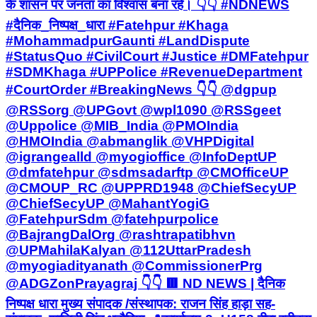
के शासन पर जनता का विश्वास बना रहे। 👇👇 #NDNEWS
#दैनिक_निष्पक्ष_धारा #Fatehpur #Khaga
#MohammadpurGaunti #LandDispute
#StatusQuo #CivilCourt #Justice #DMFatehpur
#SDMKhaga #UPPolice #RevenueDepartment
#CourtOrder #BreakingNews 👇👇 @dgpup
@RSSorg @UPGovt @wpl1090 @RSSgeet
@Uppolice @MIB_India @PMOIndia
@HMOIndia @abmanglik @VHPDigital
@igrangealld @myogioffice @InfoDeptUP
@dmfatehpur @sdmsadarftp @CMOfficeUP
@CMOUP_RC @UPPRD1948 @ChiefSecyUP
@ChiefSecyUP @MahantYogiG
@FatehpurSdm @fatehpurpolice
@BajrangDalOrg @rashtrapatibhvn
@UPMahilaKalyan @112UttarPradesh
@myogiadityanath @CommissionerPrg
@ADGZonPrayagraj 👇👇 🟥 ND NEWS | दैनिक
निष्पक्ष धारा मुख्य संपादक /संस्थापक: राजन सिंह हाड़ा सह-