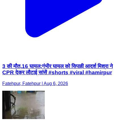
3 की मौत,16 घायल;गंभीर घायल को सिपाही आदर्श मिश्रा ने
CPR देकर लौटाई सांसें #shorts #viral #hamirpur
Fatehpur, Fatehpur | Aug 6, 2026