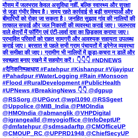
मौसम में जलभराव केवल असुविधा नहीं, बल्कि स्वास्थ्य और सुरक्षा
से जुड़ा गंभीर विषय है। समय रहते कार्रवाई से बड़ी समस्याओं और
बीमारियों को रोका जा सकता है। जनहित सुझाव गांव की नालियों की
तत्काल सफाई और जल निकासी की व्यवस्था कराई जाए। जलभराव
वाले क्षेत्रों में फॉगिंग एवं एंटी-लार्वा दवा का छिड़काव कराया जाए।
प्रभावित परिवारों को राहत सामग्री और आवश्यक सहायता उपलब्ध
कराई जाए। बरसात से पहले सभी ग्राम पंचायतों में ड्रेनेज व्यवस्था
की समीक्षा की जाए। ग्रामीण भी नालियों में कूड़ा-कचरा न डालें और
स्वच्छता बनाए रखने में सहयोग करें। 👇👇👇 #NDNEWS
#दैनिकनिष्पक्षधारा #Fatehpur #Kishanpur #Vijayipur
#Pahadpur #WaterLogging #Rain #Monsoon
#Flood #RuralDevelopment #PublicHealth
#UPNews #BreakingNews 👇👇 @dgpup
@RSSorg @UPGovt @wpl1090 @RSSgeet
@Uppolice @MIB_India @PMOIndia
@HMOIndia @abmanglik @VHPDigital
@igrangealld @myogioffice @InfoDeptUP
@dmfatehpur @sdmsadarftp @CMOfficeUP
@CMOUP_RC @UPPRD1948 @ChiefSecyUP