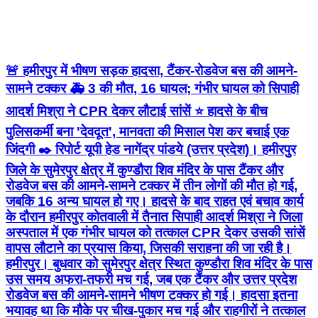
🚨 हमीरपुर में भीषण सड़क हादसा, टैंकर-रोडवेज बस की आमने-
सामने टक्कर 🚑 3 की मौत, 16 घायल; गंभीर घायल को सिपाही
आदर्श मिश्रा ने CPR देकर लौटाई सांसें ⭐ हादसे के बीच
पुलिसकर्मी बना 'देवदूत', मानवता की मिसाल पेश कर बचाई एक
जिंदगी ✒️ रिपोर्ट यूपी हेड नागेंद्र पांडये (उत्तर प्रदेश)। हमीरपुर
जिले के सुमेरपुर क्षेत्र में कुण्डौरा शिव मंदिर के पास टैंकर और
रोडवेज बस की आमने-सामने टक्कर में तीन लोगों की मौत हो गई,
जबकि 16 अन्य घायल हो गए। हादसे के बाद राहत एवं बचाव कार्य
के दौरान हमीरपुर कोतवाली में तैनात सिपाही आदर्श मिश्रा ने जिला
अस्पताल में एक गंभीर घायल को तत्काल CPR देकर उसकी सांसें
वापस लौटाने का प्रयास किया, जिसकी सराहना की जा रही है।
हमीरपुर। बुधवार को सुमेरपुर क्षेत्र स्थित कुण्डौरा शिव मंदिर के पास
उस समय अफरा-तफरी मच गई, जब एक टैंकर और उत्तर प्रदेश
रोडवेज बस की आमने-सामने भीषण टक्कर हो गई। हादसा इतना
भयावह था कि मौके पर चीख-पुकार मच गई और राहगीरों ने तत्काल