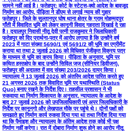
सामने नहीं आई है। फतेहपुर: कोर्ट के स्टेटस-क्वो आदेश के बावजूद
निर्माण का आरोप, पीड़िता ने डीएम से लगाई न्याय की गुहार
फतेहपुर। जिले के सुल्तानपुर घोष थाना क्षेत्र के ग्राम मोहम्मदपुर
गाँती में विवादित भूमि को लेकर कानूनी विवाद गहराता दिखाई दे रहा
है। दयालपुर निवासी नीतू देवी पत्नी राजकुमार ने जिलाधिकारी
फतेहपुर को दिए प्रार्थना-पत्र में आरोप लगाया है कि उन्होंने वर्ष
2023 में गाटा संख्या 5690/1 एवं 5691/2 की भूमि का एग्रीमेंट
कराया था तथा 2 जुलाई 2026 को विधिवत पंजीकृत विक्रय पत्र
के माध्यम से भूमि का क्रय किया। पीड़िता के अनुसार, भूमि पर
कथित हस्तक्षेप के बाद उन्होंने सिविल जज (सीनियर डिवीजन),
फतेहपुर की अदालत में वाद संख्या 203/2026 दायर किया।
न्यायालय ने 13 जुलाई 2026 को अंतरिम आदेश पारित करते हुए
21 अगस्त 2026 तक विवादित भूमि पर यथास्थिति (Status
Quo) बनाए रखने के निर्देश दिए। तहसील प्रशासन ने भी
रुकवाया था निर्माण शिकायत के अनुसार, न्यायालय के आदेश के
बाद 27 जुलाई 2026 को उपजिलाधिकारी एवं अपर जिलाधिकारी के
निर्देश पर कानूनगो और लेखपाल मौके पर पहुंचे थे। दोनों पक्षों को
समझाते हुए निर्माण कार्य रुकवा दिया गया था तथा निर्देश दिया गया
था कि पैमाइश और न्यायालय के अंतिम आदेश तक कोई भी पक्ष
निर्माण नहीं करेगा। रात में दोबारा निर्माण शुरू होने का आरोप नीतू