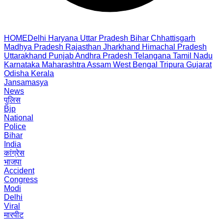
HOME
Delhi
Haryana
Uttar Pradesh
Bihar
Chhattisgarh
Madhya Pradesh
Rajasthan
Jharkhand
Himachal Pradesh
Uttarakhand
Punjab
Andhra Pradesh
Telangana
Tamil Nadu
Karnataka
Maharashtra
Assam
West Bengal
Tripura
Gujarat
Odisha
Kerala
Jansamasya
News
पुलिस
Bjp
National
Police
Bihar
India
कांग्रेस
भाजपा
Accident
Congress
Modi
Delhi
Viral
मारपीट