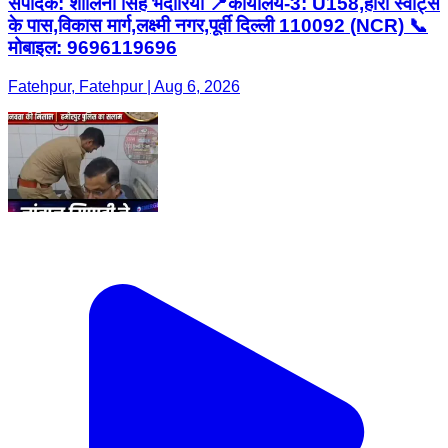
संपादक: शालिनी सिंह भदौरिया 📍कार्यालय-3: U158,हीरा स्वीट्स
के पास,विकास मार्ग,लक्ष्मी नगर,पूर्वी दिल्ली 110092 (NCR) 📞
मोबाइल: 9696119696
Fatehpur, Fatehpur | Aug 6, 2026