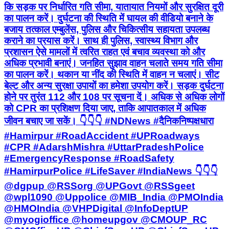
कि सड़क पर निर्धारित गति सीमा, यातायात नियमों और सुरक्षित दूरी
का पालन करें। दुर्घटना की स्थिति में घायल की वीडियो बनाने के
बजाय तत्काल एम्बुलेंस, पुलिस और चिकित्सीय सहायता उपलब्ध
कराने का प्रयास करें। साथ ही पुलिस, स्वास्थ्य विभाग और
प्रशासन ऐसे मामलों में त्वरित राहत एवं बचाव व्यवस्था को और
अधिक प्रभावी बनाएं। जनहित सुझाव वाहन चलाते समय गति सीमा
का पालन करें। थकान या नींद की स्थिति में वाहन न चलाएं। सीट
बेल्ट और अन्य सुरक्षा उपायों का हमेशा उपयोग करें। सड़क दुर्घटना
होने पर तुरंत 112 और 108 पर सूचना दें। अधिक से अधिक लोगों
को CPR का प्रशिक्षण दिया जाए, ताकि आपातकाल में अधिक
जीवन बचाए जा सकें। 👇👇👇 #NDNews #दैनिकनिष्पक्षधारा
#Hamirpur #RoadAccident #UPRoadways
#CPR #AdarshMishra #UttarPradeshPolice
#EmergencyResponse #RoadSafety
#HamirpurPolice #LifeSaver #IndiaNews 👇👇👇
@dgpup @RSSorg @UPGovt @RSSgeet
@wpl1090 @Uppolice @MIB_India @PMOIndia
@HMOIndia @VHPDigital @InfoDeptUP
@myogioffice @homeupgov @CMOUP_RC