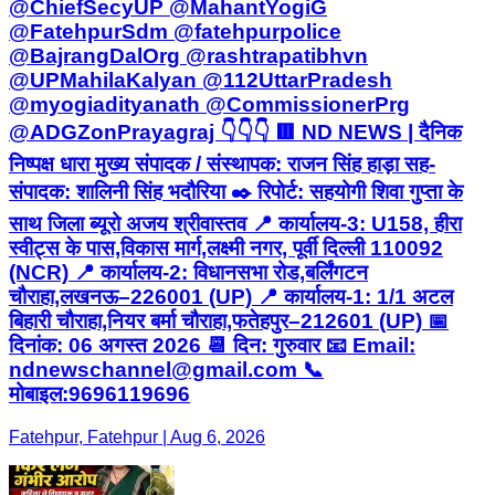
@ChiefSecyUP @MahantYogiG
@FatehpurSdm @fatehpurpolice
@BajrangDalOrg @rashtrapatibhvn
@UPMahilaKalyan @112UttarPradesh
@myogiadityanath @CommissionerPrg
@ADGZonPrayagraj 👇👇👇 🟥 ND NEWS | दैनिक
निष्पक्ष धारा मुख्य संपादक / संस्थापक: राजन सिंह हाड़ा सह-
संपादक: शालिनी सिंह भदौरिया ✒️ रिपोर्ट: सहयोगी शिवा गुप्ता के
साथ जिला ब्यूरो अजय श्रीवास्तव 📍 कार्यालय-3: U158, हीरा
स्वीट्स के पास,विकास मार्ग,लक्ष्मी नगर, पूर्वी दिल्ली 110092
(NCR) 📍 कार्यालय-2: विधानसभा रोड,बर्लिंगटन
चौराहा,लखनऊ–226001 (UP) 📍 कार्यालय-1: 1/1 अटल
बिहारी चौराहा,नियर बर्मा चौराहा,फतेहपुर–212601 (UP) 📅
दिनांक: 06 अगस्त 2026 📆 दिन: गुरुवार 📧 Email:
ndnewschannel@gmail.com 📞
मोबाइल:9696119696
Fatehpur, Fatehpur | Aug 6, 2026