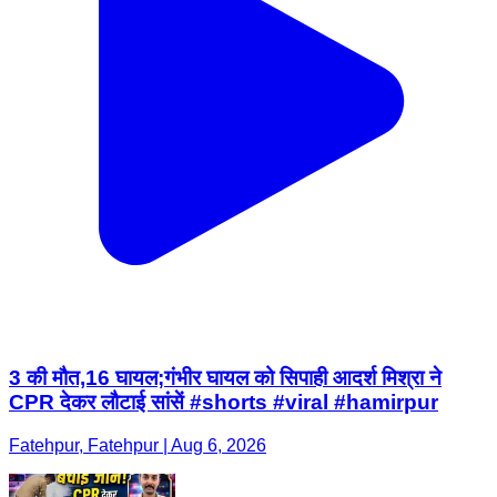
3 की मौत,16 घायल;गंभीर घायल को सिपाही आदर्श मिश्रा ने
CPR देकर लौटाई सांसें #shorts #viral #hamirpur
Fatehpur, Fatehpur | Aug 6, 2026