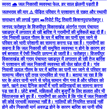
व्यस्त 🌧️ जल निकासी व्यवस्था फेल, हर साल झेलनी पड़ती है
जलभराव की मार ⚠️ पीड़ित परिवार ने प्रशासन से राहत और स्थायी
समाधान की लगाई गुहार ✒️रिपोर्ट पिंटू तिवारी किशनपुर/फतेहपुर।
जनपद फतेहपुर के विजयीपुर विकासखंड अंतर्गत ग्राम पंचायत
पहाड़पुर में लगातार हो रही बारिश ने ग्रामीणों की मुश्किलें बढ़ा दी हैं।
गांव निवासी ऊदल गौतम के घर में बारिश का पानी घुस जाने से
परिवार को भारी परेशानी का सामना करना पड़ रहा है। ग्रामीणों का
कहना है कि जल निकासी की समुचित व्यवस्था न होने के कारण हर
वर्ष बरसात में ऐसी स्थिति उत्पन्न हो जाती है। फतेहपुर। विजयीपुर
विकासखंड की ग्राम पंचायत पहाड़पुर में लगातार हो रही तेज बारिश
ने प्रशासन की जल निकासी व्यवस्था की पोल खोल दी है। गांव
निवासी ऊदल गौतम के घर में बारिश का पानी भर जाने से परिवार का
सामान्य जीवन पूरी तरह प्रभावित हो गया है। बताया जा रहा है कि
घर के अंदर पानी भरने से घरेलू सामान भीग गया है और परिवार को
रहने, खाने तथा दैनिक कार्यों में भारी कठिनाइयों का सामना करना
पड़ रहा है। छोटे बच्चों, महिलाओं और बुजुर्गों के लिए हालात और भी
चिंताजनक बने हुए हैं। ग्रामीणों का आरोप है कि गांव में जल निकासी
की कोई प्रभावी व्यवस्था नहीं है। नालियों की नियमित सफाई नहीं
होने और निकासी मार्ग अवरुद्ध होने के कारण बारिश का पानी सीधे