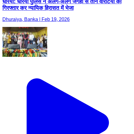
धोरैया: धोरैया पुलिस ने अलग-अलग जगहों से तीन वारंटियों को
गिरफ्तार कर न्यायिक हिरासत में भेजा
Dhuraiya, Banka | Feb 19, 2026