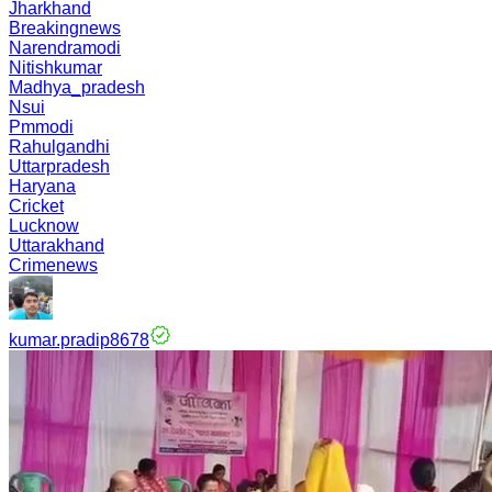
Jharkhand
Breakingnews
Narendramodi
Nitishkumar
Madhya_pradesh
Nsui
Pmmodi
Rahulgandhi
Uttarpradesh
Haryana
Cricket
Lucknow
Uttarakhand
Crimenews
kumar.pradip8678