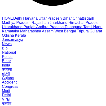
HOME
Delhi
Haryana
Uttar Pradesh
Bihar
Chhattisgarh
Madhya Pradesh
Rajasthan
Jharkhand
Himachal Pradesh
Uttarakhand
Punjab
Andhra Pradesh
Telangana
Tamil Nadu
Karnataka
Maharashtra
Assam
West Bengal
Tripura
Gujarat
Odisha
Kerala
Jansamasya
News
Bjp
National
Police
Bihar
India
कांग्रेस
बीजेपी
Gujarat
Accident
Congress
Modi
Delhi
Viral
मारपीट