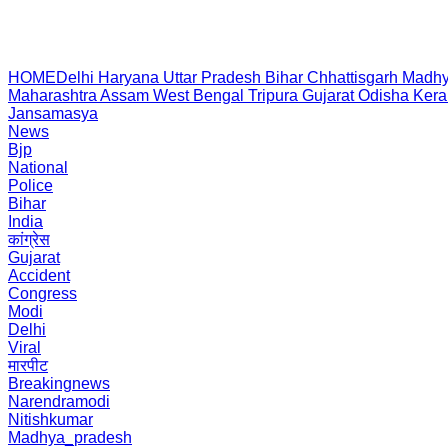
HOME
Delhi
Haryana
Uttar Pradesh
Bihar
Chhattisgarh
Madhy
Maharashtra
Assam
West Bengal
Tripura
Gujarat
Odisha
Kera
Jansamasya
News
Bjp
National
Police
Bihar
India
कांग्रेस
Gujarat
Accident
Congress
Modi
Delhi
Viral
मारपीट
Breakingnews
Narendramodi
Nitishkumar
Madhya_pradesh