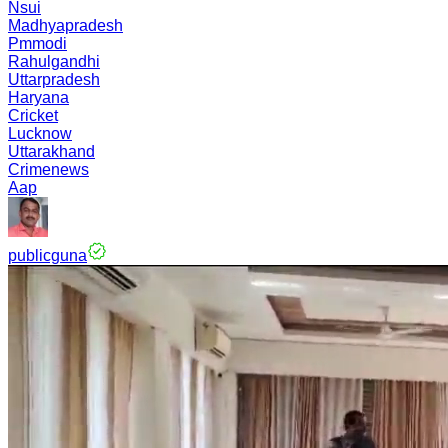
Nsui
Madhyapradesh
Pmmodi
Rahulgandhi
Uttarpradesh
Haryana
Cricket
Lucknow
Uttarakhand
Crimenews
Aap
publicguna