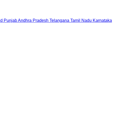
nd
Punjab
Andhra Pradesh
Telangana
Tamil Nadu
Karnataka