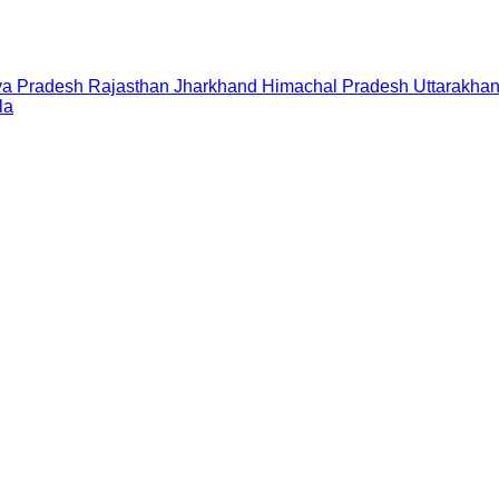
a Pradesh
Rajasthan
Jharkhand
Himachal Pradesh
Uttarakha
la