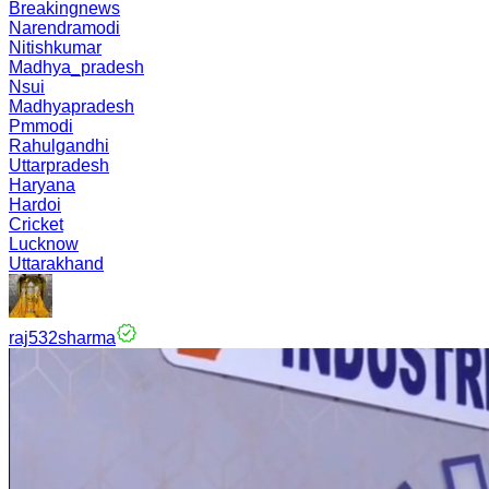
Breakingnews
Narendramodi
Nitishkumar
Madhya_pradesh
Nsui
Madhyapradesh
Pmmodi
Rahulgandhi
Uttarpradesh
Haryana
Hardoi
Cricket
Lucknow
Uttarakhand
raj532sharma