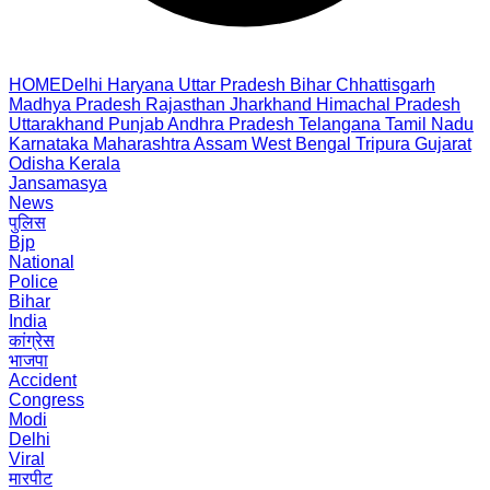
HOME
Delhi
Haryana
Uttar Pradesh
Bihar
Chhattisgarh
Madhya Pradesh
Rajasthan
Jharkhand
Himachal Pradesh
Uttarakhand
Punjab
Andhra Pradesh
Telangana
Tamil Nadu
Karnataka
Maharashtra
Assam
West Bengal
Tripura
Gujarat
Odisha
Kerala
Jansamasya
News
पुलिस
Bjp
National
Police
Bihar
India
कांग्रेस
भाजपा
Accident
Congress
Modi
Delhi
Viral
मारपीट