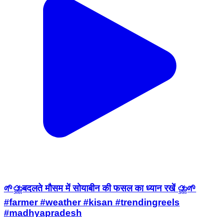
🌱⛈️बदलते मौसम में सोयाबीन की फसल का ध्यान रखें ⛈️🌱
#farmer #weather #kisan #trendingreels
#madhyapradesh