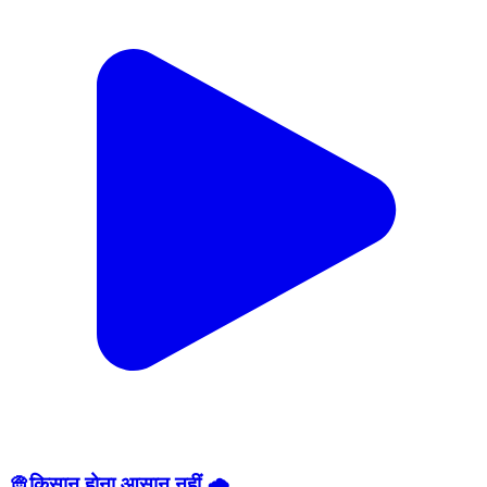
👳किसान होना आसान नहीं 🌧️