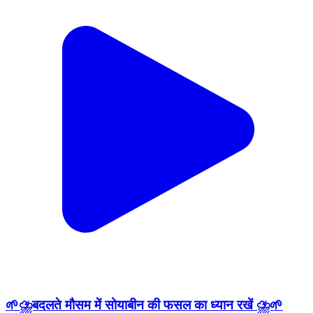
🌱⛈️बदलते मौसम में सोयाबीन की फसल का ध्यान रखें ⛈️🌱