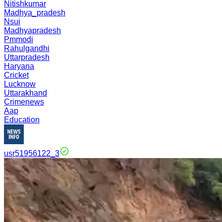
Nitishkumar
Madhya_pradesh
Nsui
Madhyapradesh
Pmmodi
Rahulgandhi
Uttarpradesh
Haryana
Cricket
Lucknow
Uttarakhand
Crimenews
Aap
Education
usr51956122_3