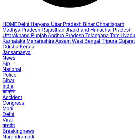
HOME
Delhi
Haryana
Uttar Pradesh
Bihar
Chhattisgarh
Madhya Pradesh
Rajasthan
Jharkhand
Himachal Pradesh
Uttarakhand
Punjab
Andhra Pradesh
Telangana
Tamil Nadu
Karnataka
Maharashtra
Assam
West Bengal
Tripura
Gujarat
Odisha
Kerala
Jansamasya
News
Bjp
National
Police
Bihar
India
कांग्रेस
Accident
Congress
Modi
Delhi
Viral
मारपीट
Breakingnews
Narendramodi