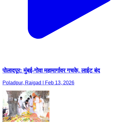
पोलादपूर: मुंबई-गोवा महामार्गावर गचके, लाईट बंद
Poladpur, Raigad | Feb 13, 2026