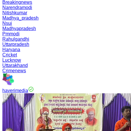
Breakingnews
Narendramodi
Nitishkumar
Madhya_pradesh
Nsui
Madhyapradesh
Pmmodi
Rahulgandhi
Uttarpradesh
Haryana
Cricket
Lucknow
Uttarakhand
Crimenews
haverimedia