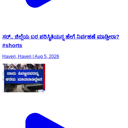
ಸರ್.. ಜಿಲ್ಲೆಯ ಬರ ಪರಿಸ್ಥಿತಿಯನ್ನ ಹೇಗೆ ನಿರ್ವಹಣೆ ಮಾಡ್ತೀರಾ?
#shorts
Haveri, Haveri | Aug 5, 2026