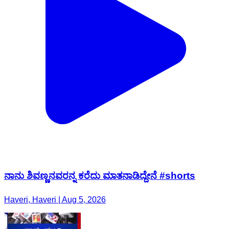
ನಾನು ಶಿವಣ್ಣನವರನ್ನ ಕರೆದು ಮಾತನಾಡಿದ್ದೇನೆ #shorts
Haveri, Haveri | Aug 5, 2026