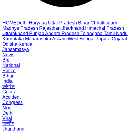
HOME
Delhi
Haryana
Uttar Pradesh
Bihar
Chhattisgarh
Madhya Pradesh
Rajasthan
Jharkhand
Himachal Pradesh
Uttarakhand
Punjab
Andhra Pradesh
Telangana
Tamil Nadu
Karnataka
Maharashtra
Assam
West Bengal
Tripura
Gujarat
Odisha
Kerala
Jansamasya
News
Bjp
National
Police
Bihar
India
कांग्रेस
Gujarat
Accident
Congress
Modi
Delhi
Viral
मारपीट
Jharkhand