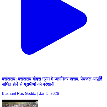
बसंतराय: बसंतराय बोदरा ग्राम में जलमिनर खराब, पेयजल आपूर्ति
बाधित होने से ग्रामीणों को परेशानी
Bashant Rai, Godda | Jan 5, 2026