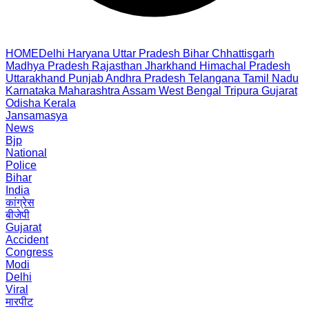
HOME
Delhi
Haryana
Uttar Pradesh
Bihar
Chhattisgarh
Madhya Pradesh
Rajasthan
Jharkhand
Himachal Pradesh
Uttarakhand
Punjab
Andhra Pradesh
Telangana
Tamil Nadu
Karnataka
Maharashtra
Assam
West Bengal
Tripura
Gujarat
Odisha
Kerala
Jansamasya
News
Bjp
National
Police
Bihar
India
कांग्रेस
बीजेपी
Gujarat
Accident
Congress
Modi
Delhi
Viral
मारपीट