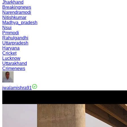
Jharkhand
Breakingnews
Narendramodi
Nitishkumar
Madhya_pradesh
Nsui
Pmmodi
Rahulgandhi
Uttarpradesh
Haryana
Cricket
Lucknow
Uttarakhand
Crimenews
jwalamishra91