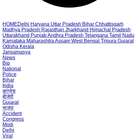
HOME
Delhi
Haryana
Uttar Pradesh
Bihar
Chhattisgarh
Madhya Pradesh
Rajasthan
Jharkhand
Himachal Pradesh
Uttarakhand
Punjab
Andhra Pradesh
Telangana
Tamil Nadu
Karnataka
Maharashtra
Assam
West Bengal
Tripura
Gujarat
Odisha
Kerala
Jansamasya
News
Bjp
National
Police
Bihar
India
कांग्रेस
बीजेपी
Gujarat
भाजपा
Accident
Congress
Modi
Delhi
Viral