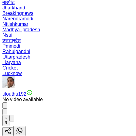
मारपीट
Jharkhand
Breakingnews
Narendramodi
Nitishkumar
Madhya_pradesh
Nsui
उत्तरप्रदेश
Pmmodi
Rahulgandhi
Uttarpradesh
Haryana
Cricket
Lucknow
tilouthu192
No video available
9