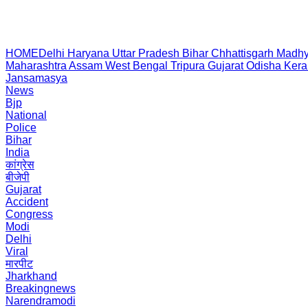
HOME
Delhi
Haryana
Uttar Pradesh
Bihar
Chhattisgarh
Madhy
Maharashtra
Assam
West Bengal
Tripura
Gujarat
Odisha
Kera
Jansamasya
News
Bjp
National
Police
Bihar
India
कांग्रेस
बीजेपी
Gujarat
Accident
Congress
Modi
Delhi
Viral
मारपीट
Jharkhand
Breakingnews
Narendramodi