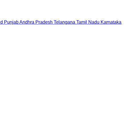
nd
Punjab
Andhra Pradesh
Telangana
Tamil Nadu
Karnataka