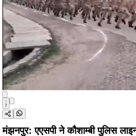
7
मंझनपुर: एएसपी ने कौशाम्बी पुलिस लाइन