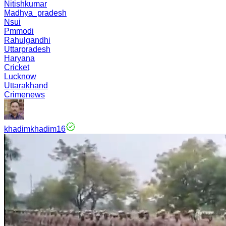
Nitishkumar
Madhya_pradesh
Nsui
Pmmodi
Rahulgandhi
Uttarpradesh
Haryana
Cricket
Lucknow
Uttarakhand
Crimenews
khadimkhadim16