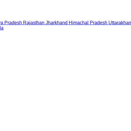
a Pradesh
Rajasthan
Jharkhand
Himachal Pradesh
Uttarakha
la