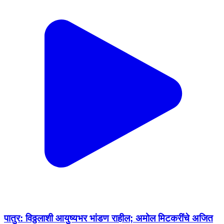
पातुर: विठ्ठलाशी आयुष्यभर भांडण राहील; अमोल मिटकरींचे अजित