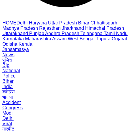
HOME
Delhi
Haryana
Uttar Pradesh
Bihar
Chhattisgarh
Madhya Pradesh
Rajasthan
Jharkhand
Himachal Pradesh
Uttarakhand
Punjab
Andhra Pradesh
Telangana
Tamil Nadu
Karnataka
Maharashtra
Assam
West Bengal
Tripura
Gujarat
Odisha
Kerala
Jansamasya
News
पुलिस
Bjp
National
Police
Bihar
India
कांग्रेस
भाजपा
Accident
Congress
Modi
Delhi
Viral
मारपीट