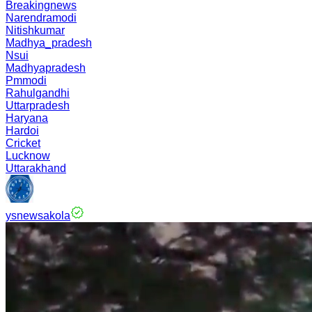
Breakingnews
Narendramodi
Nitishkumar
Madhya_pradesh
Nsui
Madhyapradesh
Pmmodi
Rahulgandhi
Uttarpradesh
Haryana
Hardoi
Cricket
Lucknow
Uttarakhand
ysnewsakola