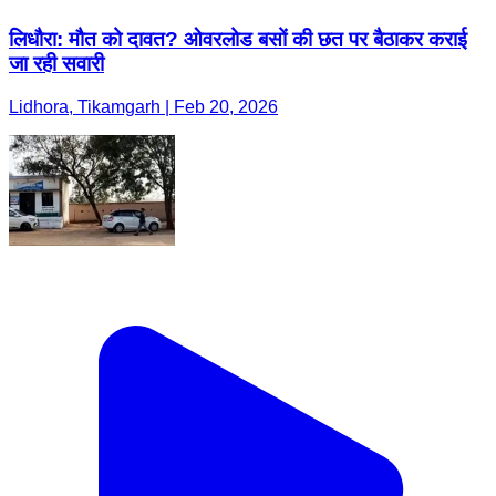
लिधौरा: मौत को दावत? ओवरलोड बसों की छत पर बैठाकर कराई
जा रही सवारी
Lidhora, Tikamgarh | Feb 20, 2026