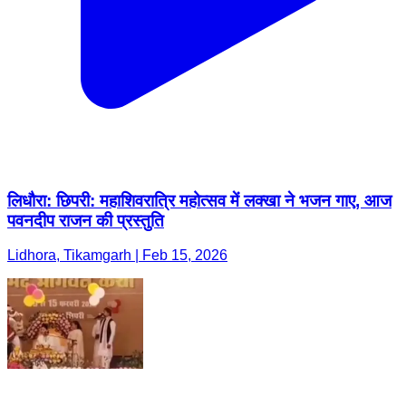
लिधौरा: छिपरी: महाशिवरात्रि महोत्सव में लक्खा ने भजन गाए, आज
पवनदीप राजन की प्रस्तुति
Lidhora, Tikamgarh | Feb 15, 2026