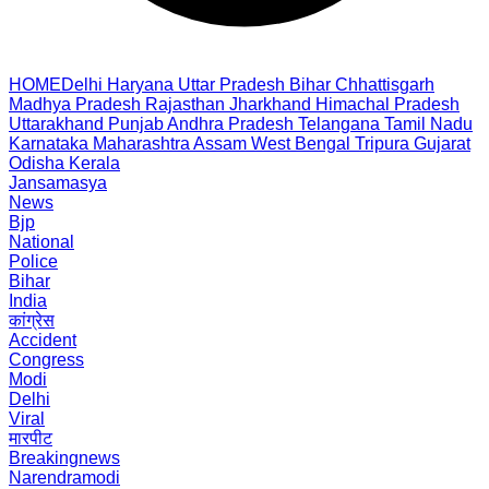
HOME
Delhi
Haryana
Uttar Pradesh
Bihar
Chhattisgarh
Madhya Pradesh
Rajasthan
Jharkhand
Himachal Pradesh
Uttarakhand
Punjab
Andhra Pradesh
Telangana
Tamil Nadu
Karnataka
Maharashtra
Assam
West Bengal
Tripura
Gujarat
Odisha
Kerala
Jansamasya
News
Bjp
National
Police
Bihar
India
कांग्रेस
Accident
Congress
Modi
Delhi
Viral
मारपीट
Breakingnews
Narendramodi