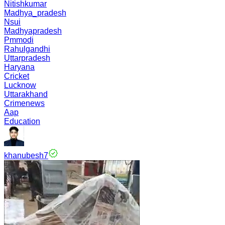
Nitishkumar
Madhya_pradesh
Nsui
Madhyapradesh
Pmmodi
Rahulgandhi
Uttarpradesh
Haryana
Cricket
Lucknow
Uttarakhand
Crimenews
Aap
Education
khanubesh7