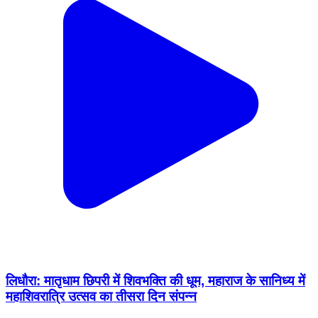
लिधौरा: मातृधाम छिपरी में शिवभक्ति की धूम, महाराज के सानिध्य में
महाशिवरात्रि उत्सव का तीसरा दिन संपन्न