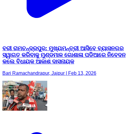
ବରୀ ରାମଚନ୍ଦ୍ରପୁର: ମୁଖ୍ୟମନ୍ତ୍ରୀ ଆସିବେ ବ୍ୟାସନଗର
ସ୍ୱାଗତ କରିବାକୁ ମୁଣ୍ଡମାଳ ଗୋଶାଳା ପଡିଆରେ ନିବେଦନ
କଲେ ବିଧାୟକ ଆକାଶ ଦାସନାୟକ
Bari Ramachandrapur, Jajpur | Feb 13, 2026