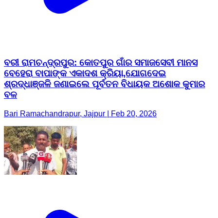
ବରୀ ରାମଚନ୍ଦ୍ରପୁର: କୋତପୁର ଗାଁର ସମାଜସେବୀ ମାନସ
ବେହେରା ବାପାଙ୍କ ଏକାଦଶ କ୍ରିୟା,ଯୋଗଦେଇ
ଶ୍ରଦ୍ଧାଞ୍ଜଳି ଜଣାଇଲେ ପୂର୍ବତନ ବିଧାୟକ ଅଶୋକ କୁମାର
ବଳ
Bari Ramachandrapur, Jajpur | Feb 20, 2026