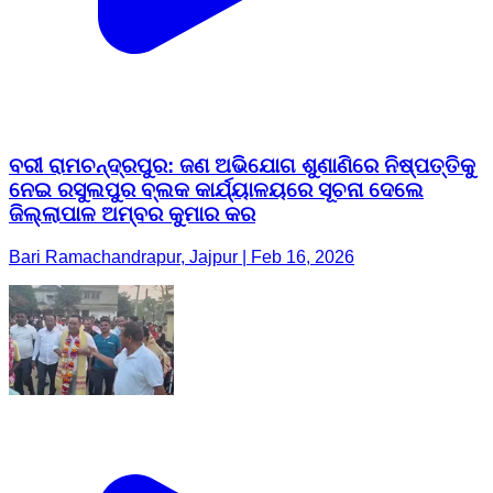
ବରୀ ରାମଚନ୍ଦ୍ରପୁର: ଜଣ ଅଭିଯୋଗ ଶୁଣାଣିରେ ନିଷ୍ପତ୍ତିକୁ
ନେଇ ରସୁଲପୁର ବ୍ଲକ କାର୍ଯ୍ୟାଳୟରେ ସୂଚନା ଦେଲେ
ଜିଲ୍ଲାପାଳ ଅମ୍ବର କୁମାର କର
Bari Ramachandrapur, Jajpur | Feb 16, 2026