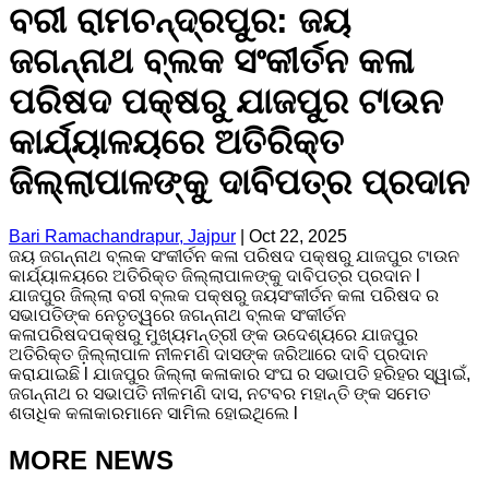
ବରୀ ରାମଚନ୍ଦ୍ରପୁର: ଜୟ
ଜଗନ୍ନାଥ ବ୍ଲକ ସଂକୀର୍ତନ କଳା
ପରିଷଦ ପକ୍ଷରୁ ଯାଜପୁର ଟାଉନ
କାର୍ଯ୍ୟାଳୟରେ ଅତିରିକ୍ତ
ଜିଲ୍ଲାପାଳଙ୍କୁ ଦାବିପତ୍ର ପ୍ରଦାନ
Bari Ramachandrapur, Jajpur
|
Oct 22, 2025
ଜୟ ଜଗନ୍ନାଥ ବ୍ଲକ ସଂକୀର୍ତନ କଳା ପରିଷଦ ପକ୍ଷରୁ ଯାଜପୁର ଟାଉନ
କାର୍ଯ୍ୟାଳୟରେ ଅତିରିକ୍ତ ଜିଲ୍ଲାପାଳଙ୍କୁ ଦାବିପତ୍ର ପ୍ରଦାନ l
ଯାଜପୁର ଜିଲ୍ଲା ବରୀ ବ୍ଲକ ପକ୍ଷରୁ ଜୟସଂକୀର୍ତନ କଳା ପରିଷଦ ର
ସଭାପତିଙ୍କ ନେତୃତ୍ୱରେ ଜଗନ୍ନାଥ ବ୍ଲକ ସଂକୀର୍ତନ
କଳାପରିଷଦପକ୍ଷରୁ ମୁଖ୍ୟମନ୍ତ୍ରୀ ଙ୍କ ଉଦେଶ୍ୟରେ ଯାଜପୁର
ଅତିରିକ୍ତ ଜ଼ିଲ୍ଲାପାଳ ନୀଳମଣି ଦାସଙ୍କ ଜରିଆରେ ଦାବି ପ୍ରଦାନ
କରାଯାଇଛି l ଯାଜପୁର ଜିଲ୍ଲା କଳାକାର ସଂଘ ର ସଭାପତି ହରିହର ସ୍ୱାଇଁ,
ଜଗନ୍ନାଥ ର ସଭାପତି ନୀଳମଣି ଦାସ, ନଟବର ମହାନ୍ତି ଙ୍କ ସମେତ
ଶତାଧିକ କଳାକାରମାନେ ସାମିଲ ହୋଇଥିଲେ l
MORE NEWS