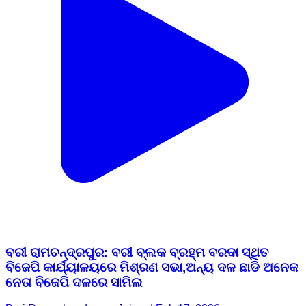
ବରୀ ରାମଚନ୍ଦ୍ରପୁର: ବରୀ ବ୍ଲକ ବ୍ରହ୍ମ ବରଦା ସ୍ଥିତ
ବିଜେପି କାର୍ଯ୍ୟାଳୟରେ ମିଶ୍ରଣ ସଭା,ଅନ୍ୟ ଦଳ ଛାଡି ଅନେକ
ନେତା ବିଜେପି ଦଳରେ ସାମିଲ