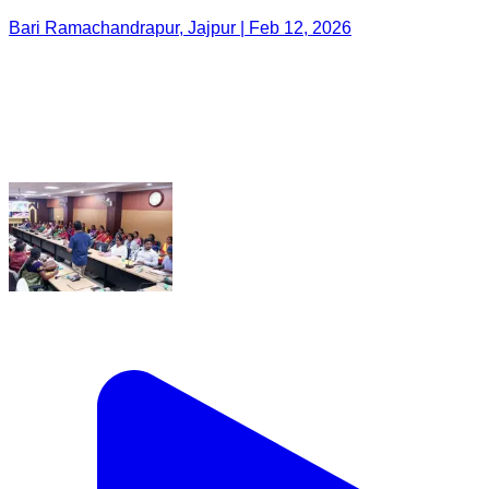
Bari Ramachandrapur, Jajpur | Feb 12, 2026