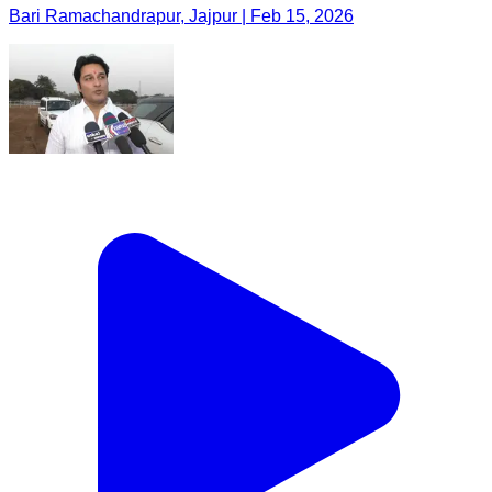
Bari Ramachandrapur, Jajpur | Feb 15, 2026