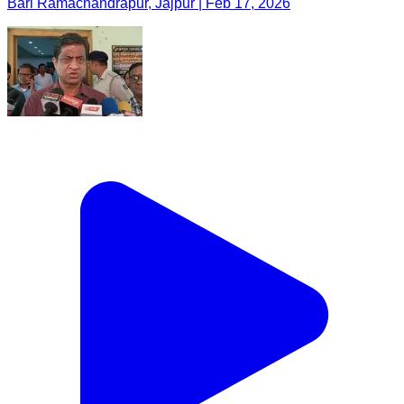
Bari Ramachandrapur, Jajpur | Feb 17, 2026