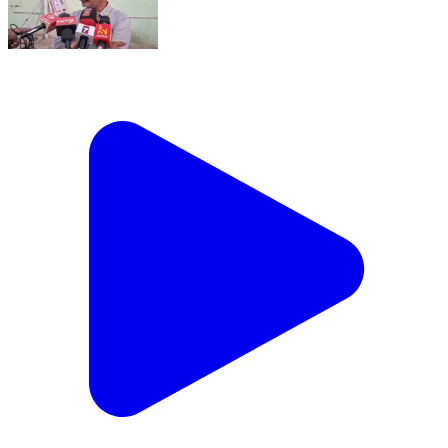
ବରୀ ରାମଚନ୍ଦ୍ରପୁର: ଓଚିନ୍ଦା ସରକାରୀ ପ୍ରାଥମିକ
ବିଦ୍ୟାଳୟରେ କୃମି ଔଷଧ ଖାଈ ଛାତ୍ରଛାତ୍ରୀ ଅସୁସ୍ଥ
ହେବାକୁ ନେଇ ପତିକ୍ରିୟା ରଖିଲେ ବ୍ଲକ ଶିକ୍ଷା ଅଧିକାରୀ