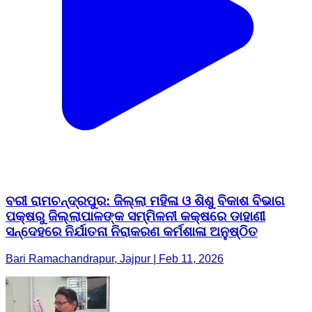
ବରୀ ରାମଚନ୍ଦ୍ରପୁର: ଜିଲ୍ଲା ମହିଳା ଓ ଶିଶୁ ବିକାଶ ବିଭାଗ
ପକ୍ଷରୁ ଜିଲ୍ଲାପାଳଙ୍କ ସମ୍ମିଳନୀ କକ୍ଷରେ ଡାହାଣୀ
ସନ୍ଦେହରେ ନିର୍ଯାତନା ନିରାକରଣ କର୍ମଶାଳା ଅନୁଷ୍ଠିତ
Bari Ramachandrapur, Jajpur | Feb 11, 2026