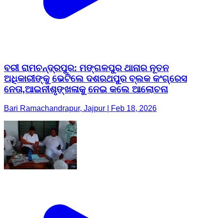
ବରୀ ରାମଚନ୍ଦ୍ରପୁର: ମଙ୍ଗଳପୁର ଥାନାର ନୂତନ
ଅଧିକାରୀଙ୍କୁ ଭେଟିଲେ ଦଶରଥପୁର ବ୍ଲକ କଂଗ୍ରେସ
ନେତା,ଆଇନୀଶୃଙ୍ଖଳାକୁ ନେଇ କଲେ ଆଲୋଚନା
Bari Ramachandrapur, Jajpur | Feb 18, 2026