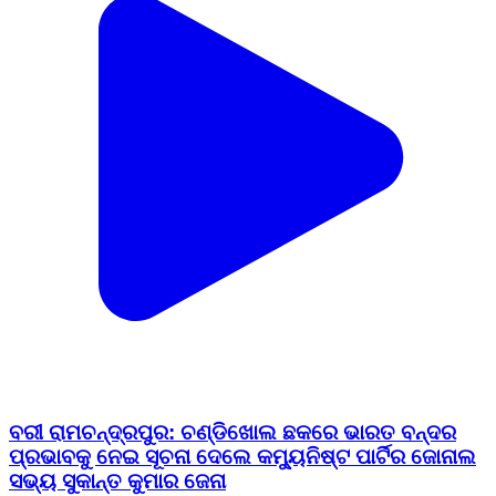
ବରୀ ରାମଚନ୍ଦ୍ରପୁର: ଚଣ୍ଡିଖୋଲ ଛକରେ ଭାରତ ବନ୍ଦର
ପ୍ରଭାବକୁ ନେଇ ସୂଚନା ଦେଲେ କମ୍ୟୁନିଷ୍ଟ ପାର୍ଟିର ଜୋନାଲ
ସଭ୍ୟ ସୁକାନ୍ତ କୁମାର ଜେନା