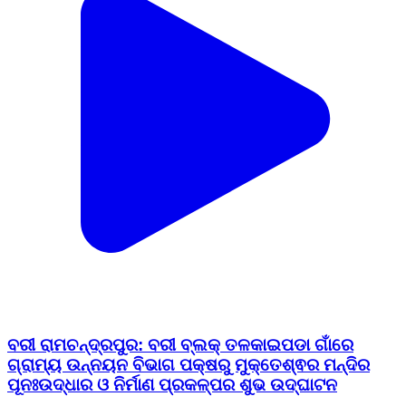
ବରୀ ରାମଚନ୍ଦ୍ରପୁର: ବରୀ ବ୍ଲକ୍ ତଳକାଇପଡା ଗାଁରେ
ଗ୍ରାମ୍ୟ ଉନ୍ନୟନ ବିଭାଗ ପକ୍ଷରୁ ମୁକ୍ତେଶ୍ଵର ମନ୍ଦିର
ପୂନଃଉଦ୍ଧାର ଓ ନିର୍ମାଣ ପ୍ରକଳ୍ପର ଶୁଭ ଉଦ୍ଘାଟନ