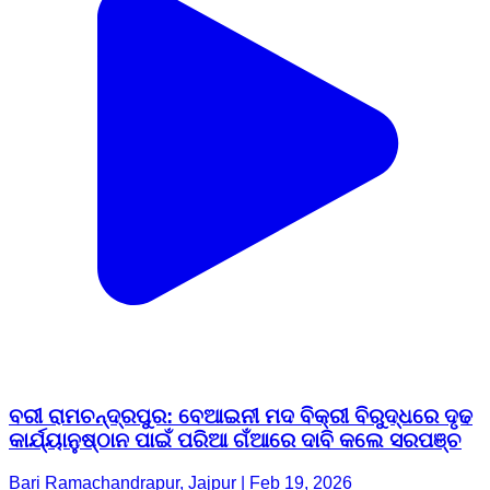
ବରୀ ରାମଚନ୍ଦ୍ରପୁର: ବେଆଇନୀ ମଦ ବିକ୍ରୀ ବିରୁଦ୍ଧରେ ଦୃଢ
କାର୍ଯ୍ୟାନୁଷ୍ଠାନ ପାଇଁ ପରିଆ ଗଁଆରେ ଦାବି କଲେ ସରପଞ୍ଚ
Bari Ramachandrapur, Jajpur | Feb 19, 2026