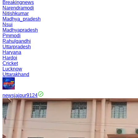
Breakingnews
Narendramodi
Nitishkumar
Madhya_pradesh
Nsui
Madhyapradesh
Pmmodi
Rahulgandhi
Uttarpradesh
Haryana
Hardoi
Cricket
Lucknow
Uttarakhand
newsjajpur9124