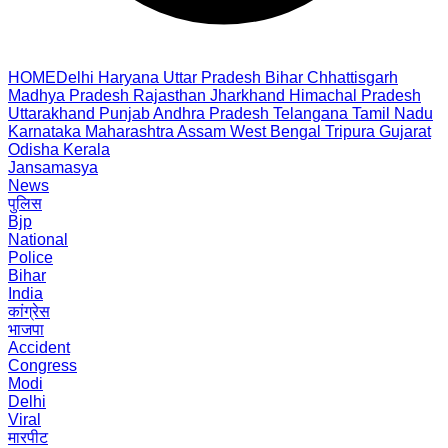
HOME
Delhi
Haryana
Uttar Pradesh
Bihar
Chhattisgarh
Madhya Pradesh
Rajasthan
Jharkhand
Himachal Pradesh
Uttarakhand
Punjab
Andhra Pradesh
Telangana
Tamil Nadu
Karnataka
Maharashtra
Assam
West Bengal
Tripura
Gujarat
Odisha
Kerala
Jansamasya
News
पुलिस
Bjp
National
Police
Bihar
India
कांग्रेस
भाजपा
Accident
Congress
Modi
Delhi
Viral
मारपीट