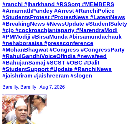
#ranchi #jharkhand #RSSorg #MEMBERS
#AmarnathPandey #Arrest #RanchiPolice
#StudentsProtest #ProtestNews #LatestNews
#BreakingNews #NewsUpdate #StudentSafety
#cjp #cockroachjantaparty #NarendraModi
#PMModiji #BirsaMunda #birsamundachauk
#nehaboraaisa #pressconference
#MohanBhagwat #Congress #CongressParty
#RahulGandhiVoiceOfIndia #newsfeed
#BahujanSamaj #SCST #OBC #Dalit
#StudentSupport #Update #RanchiNews
#jaishriram #jaishreeram #slogen
Bareilly, Bareilly | Aug 7, 2026