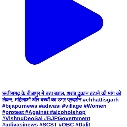
छत्तीसगढ़ के बीजापुर में बड़ा बवाल, शराब दुकान हटाने की मांग को
लेकर, महिलाओं और बच्चों का उग्र प्रदर्शन #chhattisgarh
#bijapurnews #adivasi #village #Women
#protest #Against #alcoholshop
#VishnuDeoSai #BJPGovernment
#adivasinews #SCST #OBC #Dalit