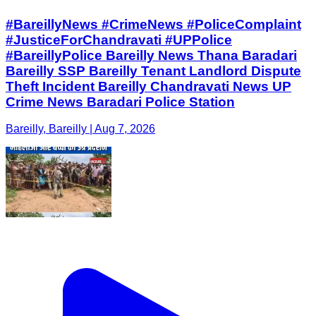
#BareillyNews #CrimeNews #PoliceComplaint
#JusticeForChandravati #UPPolice
#BareillyPolice Bareilly News Thana Baradari
Bareilly SSP Bareilly Tenant Landlord Dispute
Theft Incident Bareilly Chandravati News UP
Crime News Baradari Police Station
Bareilly, Bareilly | Aug 7, 2026