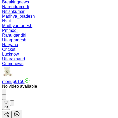
Breakingnews
Narendramodi
Nitishkumar
Madhya_pradesh
Nsui
Madhyapradesh
Pmmodi
Rahulgandhi
Uttarpradesh
Haryana
Cricket
Lucknow
Uttarakhand
Crimenews
monup6150
No video available
23