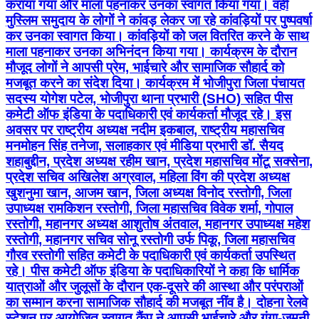
कराया गया और माला पहनाकर उनका स्वागत किया गया। वहीं
मुस्लिम समुदाय के लोगों ने कांवड़ लेकर जा रहे कांवड़ियों पर पुष्पवर्षा
कर उनका स्वागत किया। कांवड़ियों को जल वितरित करने के साथ
माला पहनाकर उनका अभिनंदन किया गया। कार्यक्रम के दौरान
मौजूद लोगों ने आपसी प्रेम, भाईचारे और सामाजिक सौहार्द को
मजबूत करने का संदेश दिया। कार्यक्रम में भोजीपुरा जिला पंचायत
सदस्य योगेश पटेल, भोजीपुरा थाना प्रभारी (SHO) सहित पीस
कमेटी ऑफ इंडिया के पदाधिकारी एवं कार्यकर्ता मौजूद रहे। इस
अवसर पर राष्ट्रीय अध्यक्ष नदीम इकबाल, राष्ट्रीय महासचिव
मनमोहन सिंह तनेजा, सलाहकार एवं मीडिया प्रभारी डॉ. सैयद
शहाबुद्दीन, प्रदेश अध्यक्ष रहीम खान, प्रदेश महासचिव मोंटू सक्सेना,
प्रदेश सचिव अखिलेश अग्रवाल, महिला विंग की प्रदेश अध्यक्ष
खुशनुमा खान, आजम खान, जिला अध्यक्ष विनोद रस्तोगी, जिला
उपाध्यक्ष रामकिशन रस्तोगी, जिला महासचिव विवेक शर्मा, गोपाल
रस्तोगी, महानगर अध्यक्ष आशुतोष अंतवाल, महानगर उपाध्यक्ष महेश
रस्तोगी, महानगर सचिव सोनू रस्तोगी उर्फ पिकू, जिला महासचिव
गौरव रस्तोगी सहित कमेटी के पदाधिकारी एवं कार्यकर्ता उपस्थित
रहे। पीस कमेटी ऑफ इंडिया के पदाधिकारियों ने कहा कि धार्मिक
यात्राओं और जुलूसों के दौरान एक-दूसरे की आस्था और परंपराओं
का सम्मान करना सामाजिक सौहार्द की मजबूत नींव है। दोहना रेलवे
स्टेशन पर आयोजित स्वागत कैंप ने आपसी भाईचारे और गंगा-जमुनी