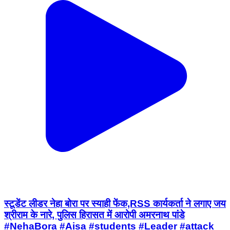
स्टूडेंट लीडर नेहा बोरा पर स्याही फेंक,RSS कार्यकर्ता ने लगाए जय
श्रीराम के नारे, पुलिस हिरासत में आरोपी अमरनाथ पांडे
#NehaBora #Aisa #students #Leader #attack