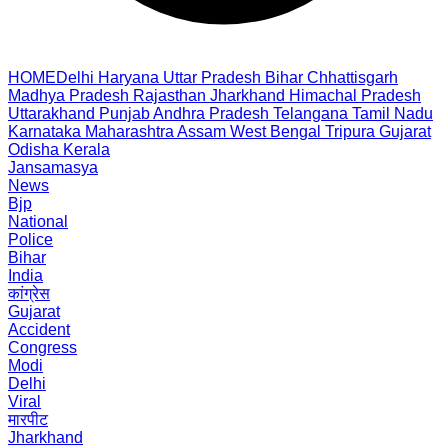
HOME
Delhi
Haryana
Uttar Pradesh
Bihar
Chhattisgarh
Madhya Pradesh
Rajasthan
Jharkhand
Himachal Pradesh
Uttarakhand
Punjab
Andhra Pradesh
Telangana
Tamil Nadu
Karnataka
Maharashtra
Assam
West Bengal
Tripura
Gujarat
Odisha
Kerala
Jansamasya
News
Bjp
National
Police
Bihar
India
कांग्रेस
Gujarat
Accident
Congress
Modi
Delhi
Viral
मारपीट
Jharkhand