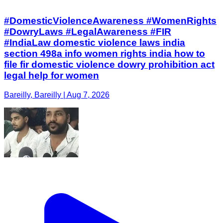
#DomesticViolenceAwareness #WomenRights
#DowryLaws #LegalAwareness #FIR
#IndiaLaw domestic violence laws india
section 498a info women rights india how to
file fir domestic violence dowry prohibition act
legal help for women
Bareilly, Bareilly | Aug 7, 2026