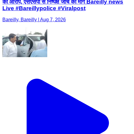
का आरोप, एसएसपी से निष्पक्ष जांच की मांग Bareilly news
Live #Bareillypolice #Viralpost
Bareilly, Bareilly | Aug 7, 2026