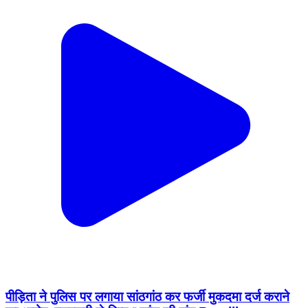
पीड़िता ने पुलिस पर लगाया सांठगांठ कर फर्जी मुकदमा दर्ज कराने