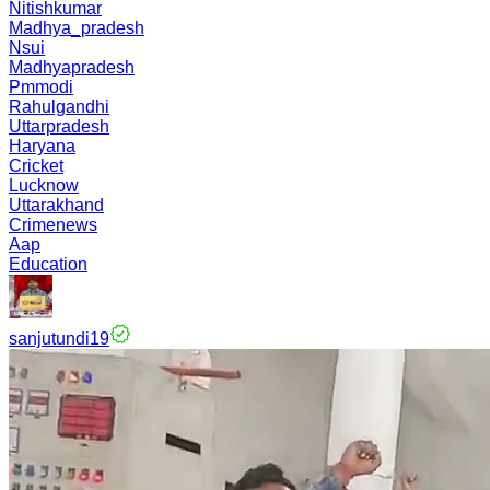
Nitishkumar
Madhya_pradesh
Nsui
Madhyapradesh
Pmmodi
Rahulgandhi
Uttarpradesh
Haryana
Cricket
Lucknow
Uttarakhand
Crimenews
Aap
Education
sanjutundi19