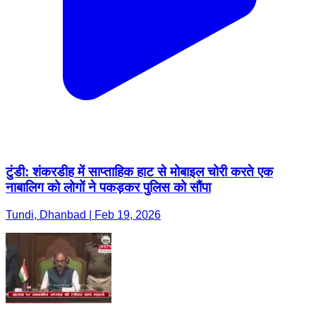
टुंडी: शंकरडीह में साप्ताहिक हाट से मोबाइल चोरी करते एक
नाबालिग को लोगों ने पकड़कर पुलिस को सौंपा
Tundi, Dhanbad | Feb 19, 2026