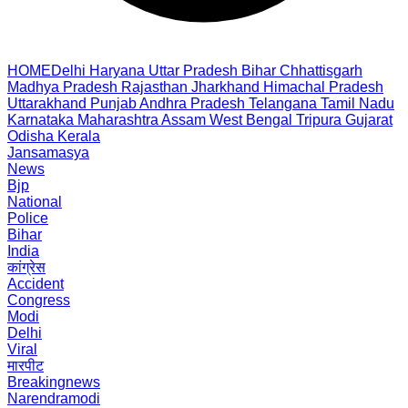
HOME
Delhi
Haryana
Uttar Pradesh
Bihar
Chhattisgarh
Madhya Pradesh
Rajasthan
Jharkhand
Himachal Pradesh
Uttarakhand
Punjab
Andhra Pradesh
Telangana
Tamil Nadu
Karnataka
Maharashtra
Assam
West Bengal
Tripura
Gujarat
Odisha
Kerala
Jansamasya
News
Bjp
National
Police
Bihar
India
कांग्रेस
Accident
Congress
Modi
Delhi
Viral
मारपीट
Breakingnews
Narendramodi