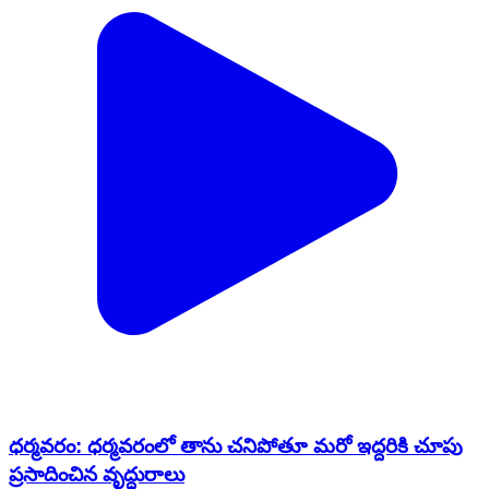
ధర్మవరం: ధర్మవరంలో తాను చనిపోతూ మరో ఇద్దరికి చూపు
ప్రసాదించిన వృద్ధురాలు