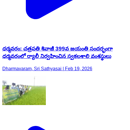
ధర్మవరం: చత్రపతి శివాజీ 399వ జయంతి సందర్భంగా
ధర్మవరంలో ర్యాలీ నిర్వహించిన స్వకలశాలి వంశస్థులు
Dharmavaram, Sri Sathyasai | Feb 19, 2026