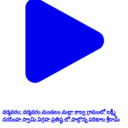
ధర్మవరం: ధర్మవరం మండలం మల్లా కాల్వ గ్రామంలో లక్ష్మీ
నరసింహ స్వామి విగ్రహ ప్రతిష్ట లో పాల్గొన్న పరిటాల శ్రీరామ్