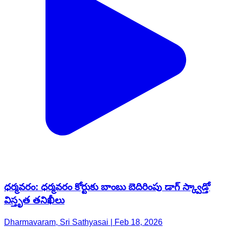
ధర్మవరం: ధర్మవరం కోర్టుకు బాంబు బెదిరింపు డాగ్ స్క్వాడ్తో
విస్తృత తనిఖీలు
Dharmavaram, Sri Sathyasai | Feb 18, 2026