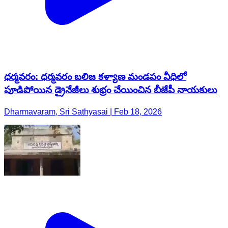
ధర్మవరం: ధర్మవరం బలిజ కళ్యాణ మండపం వీధిలో
పూడిపోయిన డ్రైనేజీలు శుభ్రం చేయించిన బీజేపీ నాయకులు
Dharmavaram, Sri Sathyasai | Feb 18, 2026