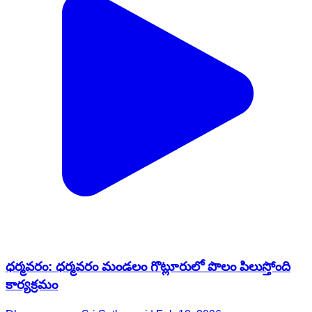
ధర్మవరం: ధర్మవరం మండలం గొట్లూరులో పొలం పిలుస్తోంది
కార్యక్రమం