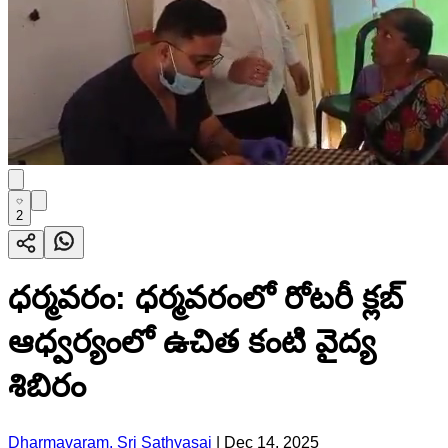
2
ధర్మవరం: ధర్మవరంలో రోటరీ క్లబ్
ఆధ్వర్యంలో ఉచిత కంటి వైద్య
శిబిరం
Dharmavaram, Sri Sathyasai
|
Dec 14, 2025