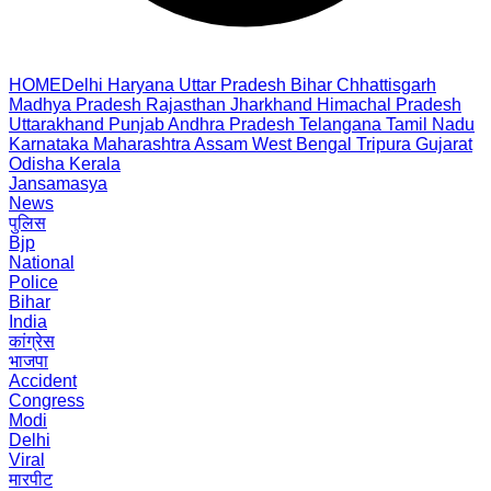
HOME
Delhi
Haryana
Uttar Pradesh
Bihar
Chhattisgarh
Madhya Pradesh
Rajasthan
Jharkhand
Himachal Pradesh
Uttarakhand
Punjab
Andhra Pradesh
Telangana
Tamil Nadu
Karnataka
Maharashtra
Assam
West Bengal
Tripura
Gujarat
Odisha
Kerala
Jansamasya
News
पुलिस
Bjp
National
Police
Bihar
India
कांग्रेस
भाजपा
Accident
Congress
Modi
Delhi
Viral
मारपीट