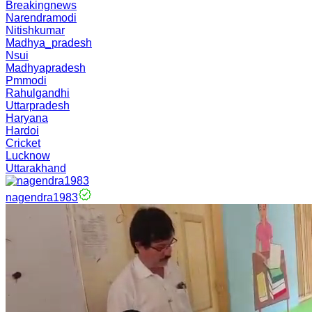
Breakingnews
Narendramodi
Nitishkumar
Madhya_pradesh
Nsui
Madhyapradesh
Pmmodi
Rahulgandhi
Uttarpradesh
Haryana
Hardoi
Cricket
Lucknow
Uttarakhand
nagendra1983