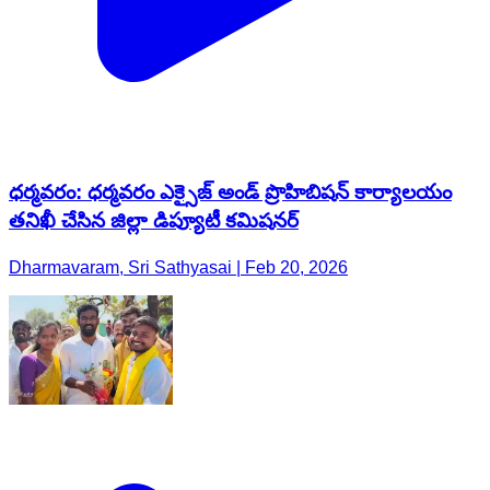
ధర్మవరం: ధర్మవరం ఎక్సైజ్ అండ్ ప్రొహిబిషన్ కార్యాలయం
తనిఖీ చేసిన జిల్లా డిప్యూటీ కమిషనర్
Dharmavaram, Sri Sathyasai | Feb 20, 2026