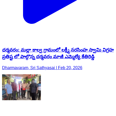
ధర్మవరం: మల్లా కాల్వ గ్రామంలో లక్ష్మీ నరసింహ స్వామి విగ్రహ
ప్రతిష్ట లో పాల్గొన్న ధర్మవరం మాజీ ఎమ్మెల్యే కేతిరెడ్డి
Dharmavaram, Sri Sathyasai | Feb 20, 2026