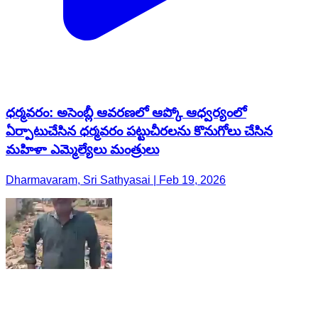
ధర్మవరం: అసెంబ్లీ ఆవరణలో ఆప్కో ఆధ్వర్యంలో
ఏర్పాటుచేసిన ధర్మవరం పట్టుచీరలను కొనుగోలు చేసిన
మహిళా ఎమ్మెల్యేలు మంత్రులు
Dharmavaram, Sri Sathyasai | Feb 19, 2026