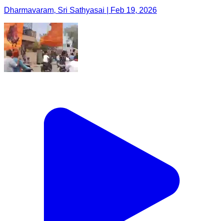
Dharmavaram, Sri Sathyasai | Feb 19, 2026