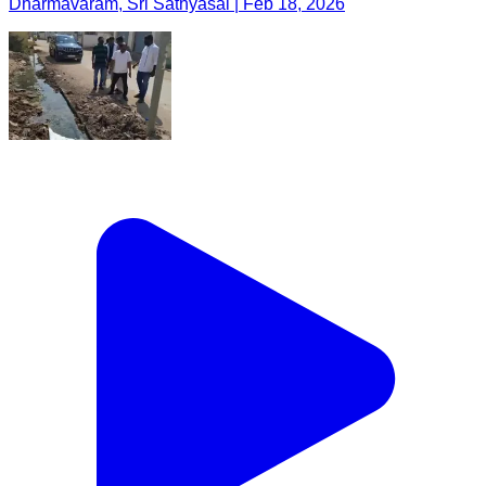
Dharmavaram, Sri Sathyasai | Feb 18, 2026