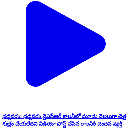
ధర్మవరం: ధర్మవరం వైఎస్ఆర్ కాలనీలో మూడు నెలలుగా చెత్త
శుభ్రం చేయలేదని వీడియో పోస్ట్ చేసిన కాలనీకి చెందిన వ్యక్తి