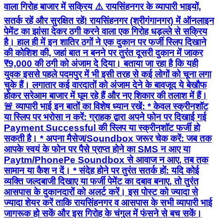
वाला गिरोह बाजार में सक्रिय ⚠️ रायसिंहनगर के व्यापारी भाइयों,
सतर्क रहें और सुरक्षित रहें! रायसिंहनगर (श्रीगंगानगर) में ऑनलाइन
पेमेंट का झांसा देकर ठगी करने वाला एक गिरोह धड़ल्ले से सक्रिय
है। हाल ही में इन शातिर ठगों ने एक दुकान पर फर्जी स्लिप दिखाने
की कोशिश की, जहां बात न बनने पर तुरंत दूसरी दुकान में जाकर
₹9,000 की ठगी को अंजाम दे दिया। बताया जा रहा है कि यही
युवक इससे पहले पदमपुर में भी इसी तरह से कई लोगों को चूना लगा
चुके हैं। लगातार कई वारदातों को अंजाम देने के बावजूद ये बेखौफ
होकर सरेआम बाजार में घूम रहे हैं और नए शिकार की तलाश में हैं।
🚨 व्यापारी भाई इन बातों का विशेष ध्यान रखें: * केवल स्क्रीनशॉट
या स्लिप पर भरोसा न करें: ग्राहक द्वारा अपने फोन पर दिखाई गई
Payment Successful की स्लिप या स्क्रीनशॉट फर्जी हो
सकती है। * अपना मैसेज/Soundbox जरूर चेक करें: जब तक
आपके स्वयं के फोन पर पैसे प्राप्त होने का SMS न आए या
Paytm/PhonePe Soundbox से आवाज न आए, तब तक
सामान या कैश न दें। * संदेह होने पर तुरंत सतर्क हों: यदि कोई
व्यक्ति जल्दबाजी दिखाए या फर्जी पेमेंट का दबाव बनाए, तो तुरंत
आसपास के दुकानदारों को अलर्ट करें। इस पोस्ट को ज्यादा से
ज्यादा शेयर करें ताकि रायसिंहनगर व आसपास के सभी व्यापारी भाई
जागरूक हो सकें और इस गिरोह के चंगुल में फंसने से बच सकें।