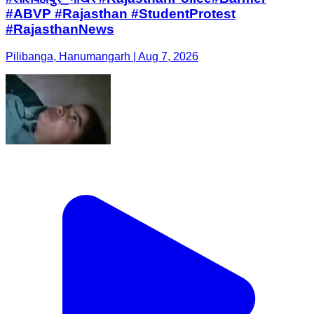
#ABVP #Rajasthan #StudentProtest
#RajasthanNews
Pilibanga, Hanumangarh | Aug 7, 2026