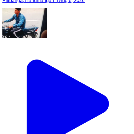
Pilibanga, Hanumangarh | Aug 6, 2026