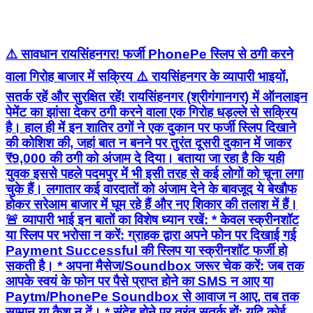
⚠️ सावधान रायसिंहनगर! फर्जी PhonePe स्लिप से ठगी करने
वाला गिरोह बाजार में सक्रिय ⚠️ रायसिंहनगर के व्यापारी भाइयों,
सतर्क रहें और सुरक्षित रहें! रायसिंहनगर (श्रीगंगानगर) में ऑनलाइन
पेमेंट का झांसा देकर ठगी करने वाला एक गिरोह धड़ल्ले से सक्रिय
है। हाल ही में इन शातिर ठगों ने एक दुकान पर फर्जी स्लिप दिखाने
की कोशिश की, जहां बात न बनने पर तुरंत दूसरी दुकान में जाकर
₹9,000 की ठगी को अंजाम दे दिया। बताया जा रहा है कि यही
युवक इससे पहले पदमपुर में भी इसी तरह से कई लोगों को चूना लगा
चुके हैं। लगातार कई वारदातों को अंजाम देने के बावजूद ये बेखौफ
होकर सरेआम बाजार में घूम रहे हैं और नए शिकार की तलाश में हैं।
🚨 व्यापारी भाई इन बातों का विशेष ध्यान रखें: * केवल स्क्रीनशॉट
या स्लिप पर भरोसा न करें: ग्राहक द्वारा अपने फोन पर दिखाई गई
Payment Successful की स्लिप या स्क्रीनशॉट फर्जी हो
सकती है। * अपना मैसेज/Soundbox जरूर चेक करें: जब तक
आपके स्वयं के फोन पर पैसे प्राप्त होने का SMS न आए या
Paytm/PhonePe Soundbox से आवाज न आए, तब तक
सामान या कैश न दें। * संदेह होने पर तुरंत सतर्क हों: यदि कोई