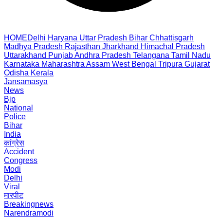
HOME
Delhi
Haryana
Uttar Pradesh
Bihar
Chhattisgarh
Madhya Pradesh
Rajasthan
Jharkhand
Himachal Pradesh
Uttarakhand
Punjab
Andhra Pradesh
Telangana
Tamil Nadu
Karnataka
Maharashtra
Assam
West Bengal
Tripura
Gujarat
Odisha
Kerala
Jansamasya
News
Bjp
National
Police
Bihar
India
कांग्रेस
Accident
Congress
Modi
Delhi
Viral
मारपीट
Breakingnews
Narendramodi