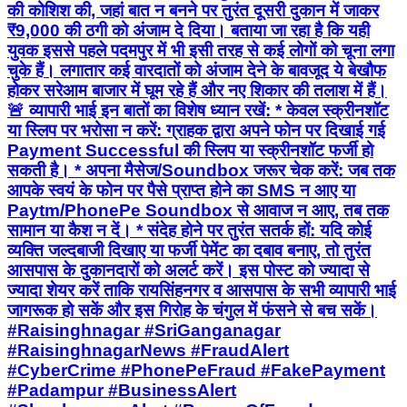
की कोशिश की, जहां बात न बनने पर तुरंत दूसरी दुकान में जाकर
₹9,000 की ठगी को अंजाम दे दिया। बताया जा रहा है कि यही
युवक इससे पहले पदमपुर में भी इसी तरह से कई लोगों को चूना लगा
चुके हैं। लगातार कई वारदातों को अंजाम देने के बावजूद ये बेखौफ
होकर सरेआम बाजार में घूम रहे हैं और नए शिकार की तलाश में हैं।
🚨 व्यापारी भाई इन बातों का विशेष ध्यान रखें: * केवल स्क्रीनशॉट
या स्लिप पर भरोसा न करें: ग्राहक द्वारा अपने फोन पर दिखाई गई
Payment Successful की स्लिप या स्क्रीनशॉट फर्जी हो
सकती है। * अपना मैसेज/Soundbox जरूर चेक करें: जब तक
आपके स्वयं के फोन पर पैसे प्राप्त होने का SMS न आए या
Paytm/PhonePe Soundbox से आवाज न आए, तब तक
सामान या कैश न दें। * संदेह होने पर तुरंत सतर्क हों: यदि कोई
व्यक्ति जल्दबाजी दिखाए या फर्जी पेमेंट का दबाव बनाए, तो तुरंत
आसपास के दुकानदारों को अलर्ट करें। इस पोस्ट को ज्यादा से
ज्यादा शेयर करें ताकि रायसिंहनगर व आसपास के सभी व्यापारी भाई
जागरूक हो सकें और इस गिरोह के चंगुल में फंसने से बच सकें।
#Raisinghnagar #SriGanganagar
#RaisinghnagarNews #FraudAlert
#CyberCrime #PhonePeFraud #FakePayment
#Padampur #BusinessAlert