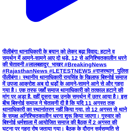
पीलीबंगा थानाधिकारी के बयान को लेकर बढ़ा विवाद: हटाने व
समर्थन में आमने-सामने आए दो धड़े, 12 से अनिश्चितकालीन धरने
की चेतावनी #लालबहादुर_भाखर #BreakingNews
#RajasthanNews #LETESTNEWS #राजस्थान_पुलिस
पीलीबंगा। स्थानीय थानाधिकारी रायसिंह के खिलाफ बिश्नोई समाज
में उपजा आक्रोश अब दो धड़ों के आमने-सामने आने से और गहरा
गया है। एक तरफ जहाँ समाज थानाधिकारी को तत्काल हटाने की
मांग पर अड़ा है, वहीं दूसरा पक्ष उनके समर्थन में उतर आया है। इस
बीच बिश्नोई समाज ने चेतावनी दी है कि यदि 11 अगस्त तक
थानाधिकारी का स्थानांतरण नहीं किया गया, तो 12 अगस्त से थाने
के समक्ष अनिश्चितकालीन धरना शुरू किया जाएगा। गुरुवार को
बिश्नोई धर्मशाला में आयोजित समाज की बैठक में 2 अगस्त की
घटना पर गहरा रोष जताया गया। बैठक के दौरान सर्वसम्मति से