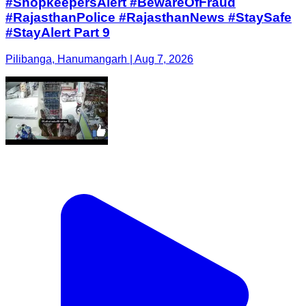
#ShopkeepersAlert #BewareOfFraud
#RajasthanPolice #RajasthanNews #StaySafe
#StayAlert Part 9
Pilibanga, Hanumangarh | Aug 7, 2026