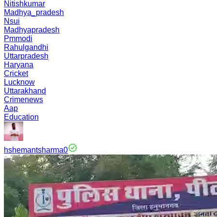
Nitishkumar
Madhya_pradesh
Nsui
Madhyapradesh
Pmmodi
Rahulgandhi
Uttarpradesh
Haryana
Cricket
Lucknow
Uttarakhand
Crimenews
Aap
Education
hshemantsharma0