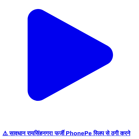
⚠️ सावधान रायसिंहनगर! फर्जी PhonePe स्लिप से ठगी करने