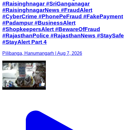
#Raisinghnagar #SriGanganagar
#RaisinghnagarNews #FraudAlert
#CyberCrime #PhonePeFraud #FakePayment
#Padampur #BusinessAlert
#ShopkeepersAlert #BewareOfFraud
#RajasthanPolice #RajasthanNews #StaySafe
#StayAlert Part 4
Pilibanga, Hanumangarh | Aug 7, 2026