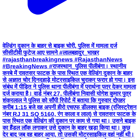
वेल्डिंग दुकान के बाहर से बाइक चोरी, पुलिस में मामला दर्ज
सीसीटीवी फुटेज आए सामने #लालबहादुर_भाखर
#rajasthanbreakingnews #RajasthanNews
#BreakingNews #राजस्थान_पुलिस पीलीबंगा। स्थानीय
कस्बे में रावतसर फाटक के पास स्थित एक वेल्डिंग दुकान के बाहर
से अज्ञात चोर दिनदहाड़े मोटरसाइकिल चुराकर फरार हो गया। इस
संबंध में पीड़ित ने पुलिस थाना पीलीबंगा में प्रार्थना पत्र देकर मामला
दर्ज कराया है। वार्ड नंबर 27, पीलीबंगा निवासी योगेश कुमार पुत्र
शंकरलाल ने पुलिस को सौंपी रिपोर्ट में बताया कि गुरुवार दोपहर
करीब 1:15 बजे वह अपनी हीरो एचएफ डीलक्स बाइक (रजिस्ट्रेशन
नंबर RJ 31 SQ 5160, रंग काला व लाल) से रावतसर फाटक के
पास स्थित एक वेल्डिंग की दुकान पर काम से गया था। उसने बाइक
का हैंडल लॉक लगाकर उसे दुकान के बाहर खड़ा किया था। कुछ
देर बाद जब वह बाहर आया, तो उसकी मोटरसाइकिल वहां नहीं थी।