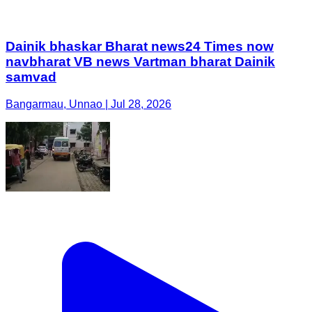
Dainik bhaskar Bharat news24 Times now
navbharat VB news Vartman bharat Dainik
samvad
Bangarmau, Unnao | Jul 28, 2026