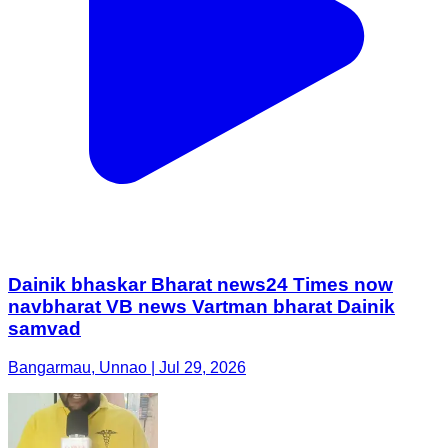
Dainik bhaskar Bharat news24 Times now
navbharat VB news Vartman bharat Dainik
samvad
Bangarmau, Unnao | Jul 29, 2026