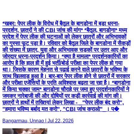
*खबर: पेपर लीक के विरोध में बैतूल के बागडोना में बड़ा धरना-
प्रदर्शन, छात्रों ने की CBI जांच की मांग* *बैतूल, बागडोना* मध्य
प्रदेश में पेपर लीक की घटनाओं को लेकर छात्रों और अभिभावकों
का गुस्सा फूट पड़ा है। रविवार को बैतूल जिले के बागडोना में सैकड़ों
की संख्या में छात्र, युवा और अभिभावक सड़कों पर उतर आए और
जोरदार धरना-प्रदर्शन किया। *क्या है मामला* प्रदर्शनकारियों का
आरोप है कि हाल ही में हुई भर्ती/बोर्ड परीक्षा का पेपर लीक हो गया
था। जिसके कारण मेहनत से पढ़ाई करने वाले छात्रों के भविष्य के
साथ खिलवाड़ हुआ है। बार-बार पेपर लीक होने से छात्रों में सरकार
और परीक्षा एजेंसियों के प्रति अविश्वास बढ़ता जा रहा है। *बागडोना
में किया चक्का जाम* बागडोना चौराहे पर जमा हुए प्रदर्शनकारियों ने
जमकर नारेबाजी की और दोषियों पर कड़ी कार्रवाई की मांग की।
छात्रों ने हाथों में तख्तियां लेकर लिखा - _"पेपर लीक बंद करो",
"हमारा भविष्य बर्बाद मत करो", "CBI जांच कराओ"_। प�
Bangarmau, Unnao | Jul 22, 2026