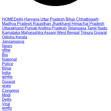
HOME
Delhi
Haryana
Uttar Pradesh
Bihar
Chhattisgarh
Madhya Pradesh
Rajasthan
Jharkhand
Himachal Pradesh
Uttarakhand
Punjab
Andhra Pradesh
Telangana
Tamil Nadu
Karnataka
Maharashtra
Assam
West Bengal
Tripura
Gujarat
Odisha
Kerala
Jansamasya
News
पुलिस
Bjp
National
Police
Bihar
India
कांग्रेस
Gujarat
भाजपा
Congress
Modi
Delhi
Viral
मारपीट