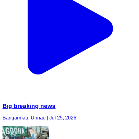
Big breaking news
Bangarmau, Unnao | Jul 25, 2026