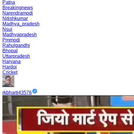
Patna
Breakingnews
Narendramodi
Nitishkumar
Madhya_pradesh
Nsui
Madhyapradesh
Pmmodi
Rahulgandhi
Bhopal
Uttarpradesh
Haryana
Hardoi
Cricket
rkbharti43576