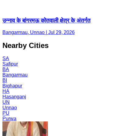
उन्नाव के बांगरमऊ कोतवाली क्षेत्र के अंतर्गत
Bangarmau, Unnao | Jul 29, 2026
Nearby Cities
SA
Safipur
BA
Bangarmau
BI
Bighapur
HA
Hasanganj
UN
Unnao
PU
Purwa