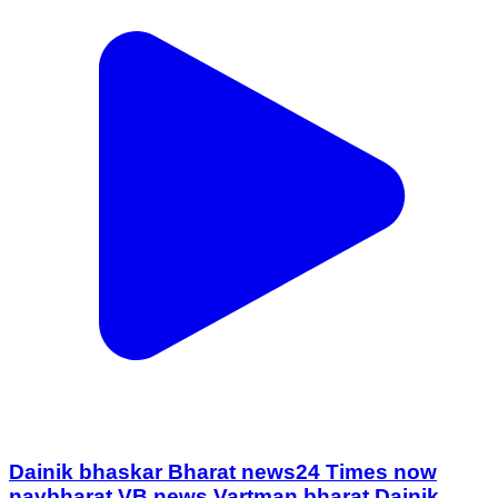
Dainik bhaskar Bharat news24 Times now
navbharat VB news Vartman bharat Dainik