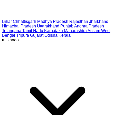
Bihar
Chhattisgarh
Madhya Pradesh
Rajasthan
Jharkhand
Himachal Pradesh
Uttarakhand
Punjab
Andhra Pradesh
Telangana
Tamil Nadu
Karnataka
Maharashtra
Assam
West
Bengal
Tripura
Gujarat
Odisha
Kerala
Unnao