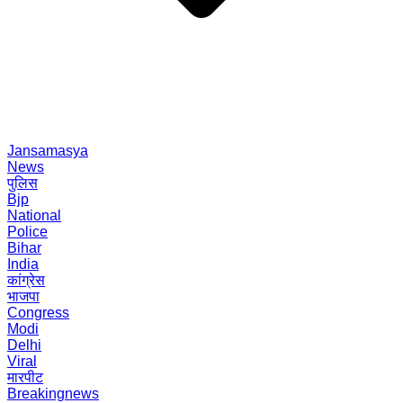
Jansamasya
News
पुलिस
Bjp
National
Police
Bihar
India
कांग्रेस
भाजपा
Congress
Modi
Delhi
Viral
मारपीट
Breakingnews