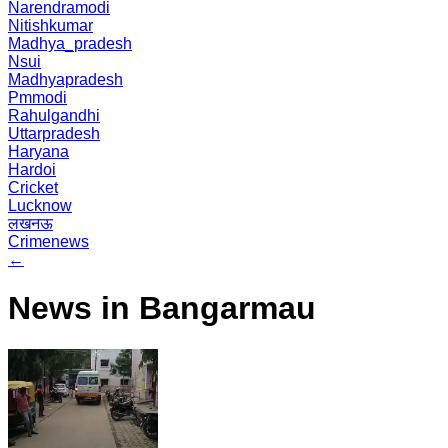
Narendramodi
Nitishkumar
Madhya_pradesh
Nsui
Madhyapradesh
Pmmodi
Rahulgandhi
Uttarpradesh
Haryana
Hardoi
Cricket
Lucknow
लखनऊ
Crimenews
←
News in Bangarmau