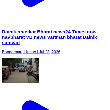
Dainik bhaskar Bharat news24 Times now
navbharat VB news Vartman bharat Dainik
samvad
Bangarmau, Unnao | Jul 28, 2026