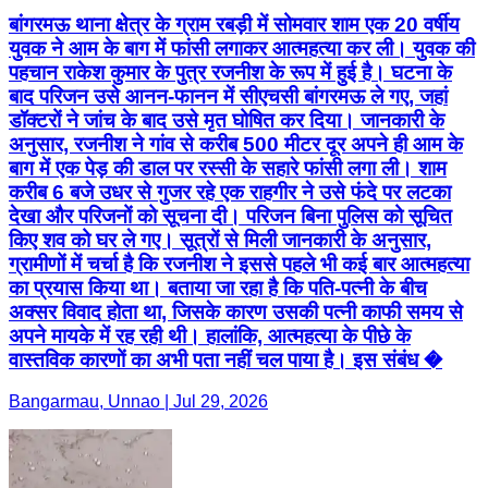
बांगरमऊ थाना क्षेत्र के ग्राम रबड़ी में सोमवार शाम एक 20 वर्षीय
युवक ने आम के बाग में फांसी लगाकर आत्महत्या कर ली। युवक की
पहचान राकेश कुमार के पुत्र रजनीश के रूप में हुई है। घटना के
बाद परिजन उसे आनन-फानन में सीएचसी बांगरमऊ ले गए, जहां
डॉक्टरों ने जांच के बाद उसे मृत घोषित कर दिया। जानकारी के
अनुसार, रजनीश ने गांव से करीब 500 मीटर दूर अपने ही आम के
बाग में एक पेड़ की डाल पर रस्सी के सहारे फांसी लगा ली। शाम
करीब 6 बजे उधर से गुजर रहे एक राहगीर ने उसे फंदे पर लटका
देखा और परिजनों को सूचना दी। परिजन बिना पुलिस को सूचित
किए शव को घर ले गए। सूत्रों से मिली जानकारी के अनुसार,
ग्रामीणों में चर्चा है कि रजनीश ने इससे पहले भी कई बार आत्महत्या
का प्रयास किया था। बताया जा रहा है कि पति-पत्नी के बीच
अक्सर विवाद होता था, जिसके कारण उसकी पत्नी काफी समय से
अपने मायके में रह रही थी। हालांकि, आत्महत्या के पीछे के
वास्तविक कारणों का अभी पता नहीं चल पाया है। इस संबंध �
Bangarmau, Unnao | Jul 29, 2026