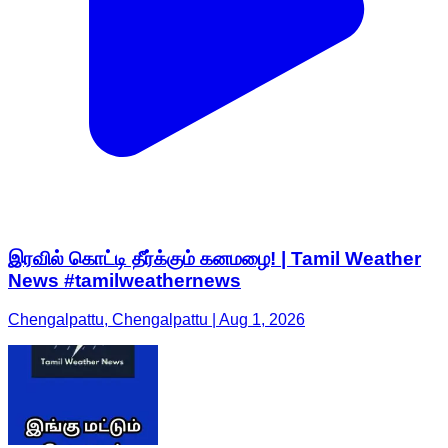
இரவில் கொட்டி தீர்க்கும் கனமழை! | Tamil Weather
News #tamilweathernews
Chengalpattu, Chengalpattu | Aug 1, 2026