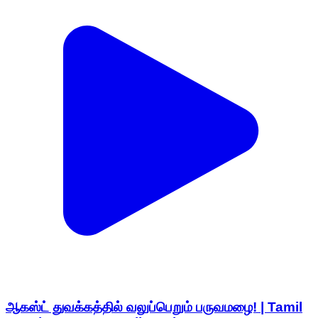
ஆகஸ்ட் துவக்கத்தில் வலுப்பெறும் பருவமழை! | Tamil