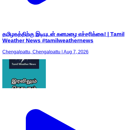
தமிழகத்திற்கு இடியுடன் கனமழை எச்சரிக்கை! | Tamil
Weather News #tamilweathernews
Chengalpattu, Chengalpattu | Aug 7, 2026