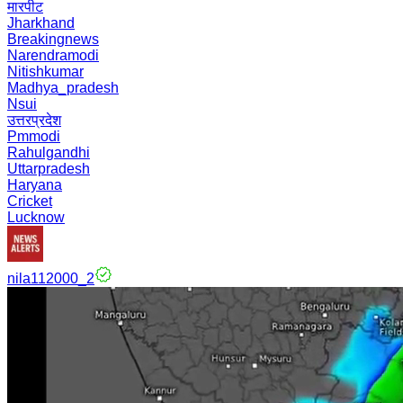
मारपीट
Jharkhand
Breakingnews
Narendramodi
Nitishkumar
Madhya_pradesh
Nsui
उत्तरप्रदेश
Pmmodi
Rahulgandhi
Uttarpradesh
Haryana
Cricket
Lucknow
nila112000_2