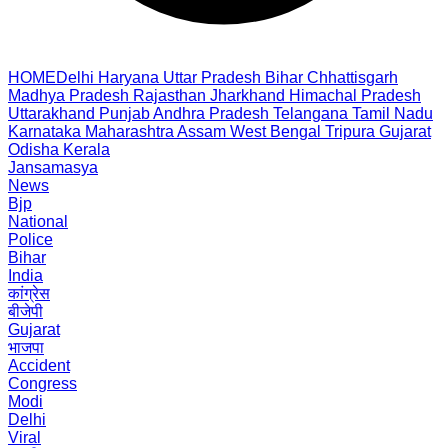
HOME
Delhi
Haryana
Uttar Pradesh
Bihar
Chhattisgarh
Madhya Pradesh
Rajasthan
Jharkhand
Himachal Pradesh
Uttarakhand
Punjab
Andhra Pradesh
Telangana
Tamil Nadu
Karnataka
Maharashtra
Assam
West Bengal
Tripura
Gujarat
Odisha
Kerala
Jansamasya
News
Bjp
National
Police
Bihar
India
कांग्रेस
बीजेपी
Gujarat
भाजपा
Accident
Congress
Modi
Delhi
Viral