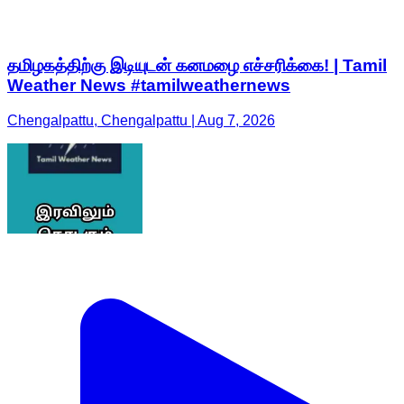
தமிழகத்திற்கு இடியுடன் கனமழை எச்சரிக்கை! | Tamil
Weather News #tamilweathernews
Chengalpattu, Chengalpattu | Aug 7, 2026