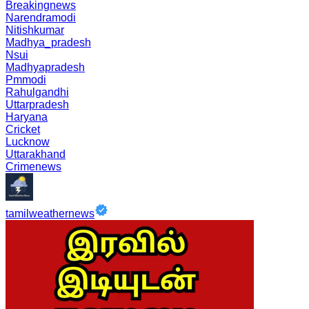
Breakingnews
Narendramodi
Nitishkumar
Madhya_pradesh
Nsui
Madhyapradesh
Pmmodi
Rahulgandhi
Uttarpradesh
Haryana
Cricket
Lucknow
Uttarakhand
Crimenews
tamilweathernews