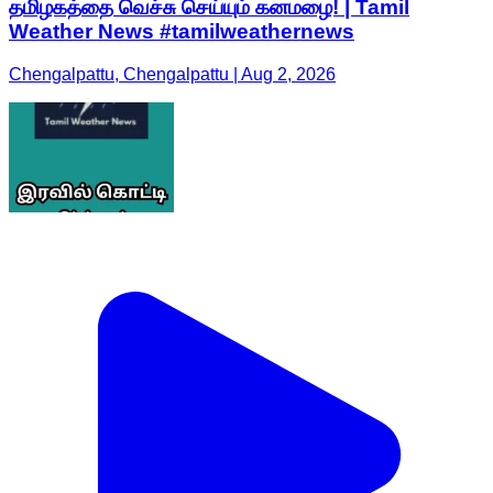
தமிழகத்தை வெச்சு செய்யும் கனமழை! | Tamil
Weather News #tamilweathernews
Chengalpattu, Chengalpattu | Aug 2, 2026