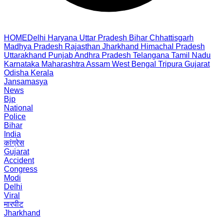
HOME
Delhi
Haryana
Uttar Pradesh
Bihar
Chhattisgarh
Madhya Pradesh
Rajasthan
Jharkhand
Himachal Pradesh
Uttarakhand
Punjab
Andhra Pradesh
Telangana
Tamil Nadu
Karnataka
Maharashtra
Assam
West Bengal
Tripura
Gujarat
Odisha
Kerala
Jansamasya
News
Bjp
National
Police
Bihar
India
कांग्रेस
Gujarat
Accident
Congress
Modi
Delhi
Viral
मारपीट
Jharkhand