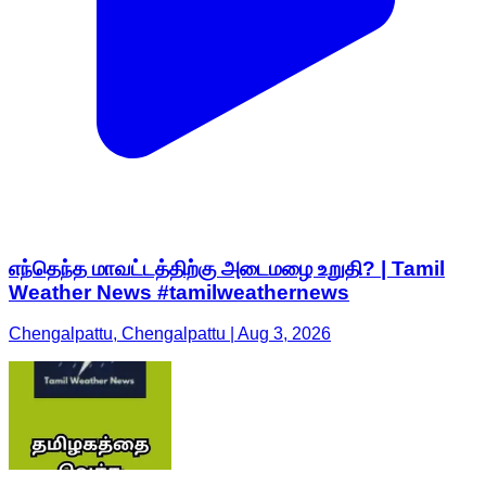
எந்தெந்த மாவட்டத்திற்கு அடைமழை உறுதி? | Tamil
Weather News #tamilweathernews
Chengalpattu, Chengalpattu | Aug 3, 2026