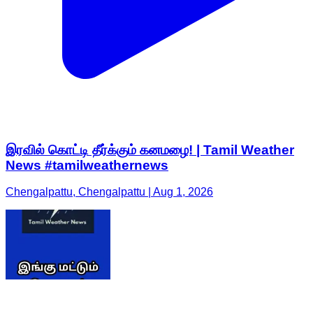
இரவில் கொட்டி தீர்க்கும் கனமழை! | Tamil Weather
News #tamilweathernews
Chengalpattu, Chengalpattu | Aug 1, 2026