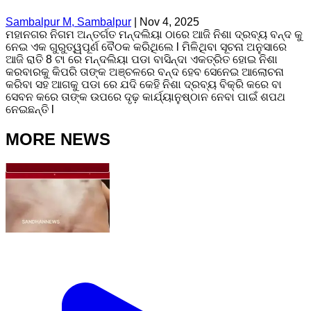
Sambalpur M, Sambalpur
|
Nov 4, 2025
ମହାନଗର ନିଗମ ଅନ୍ତର୍ଗତ ମନ୍ଦଲିୟା ଠାରେ ଆଜି ନିଶା ଦ୍ରବ୍ୟ ବନ୍ଦ କୁ
ନେଇ ଏକ ଗୁରୁତ୍ୱପୂର୍ଣ ବୈଠକ କରିଥିଲେ l ମିଳିଥିବା ସୂଚନା ଅନୁସାରେ
ଆଜି ରାତି 8 ଟା ରେ ମନ୍ଦଲିୟା ପଡା ବାସିନ୍ଦା ଏକତ୍ରିତ ହୋଇ ନିଶା
କରବାରକୁ କିପରି ତାଙ୍କ ଅଞ୍ଚଳରେ ବନ୍ଦ ହେବ ସେନେଇ ଆଲୋଚନା
କରିବା ସହ ଆଗକୁ ପଡା ରେ ଯଦି କେହି ନିଶା ଦ୍ରବ୍ୟ ବିକ୍ରି କରେ ବା
ସେବନ କରେ ତାଙ୍କ ଉପରେ ଦୃଢ଼ କାର୍ଯ୍ୟାନୁଷ୍ଠାନ ନେବା ପାଇଁ ଶପଥ
ନେଇଛନ୍ତି l
MORE NEWS