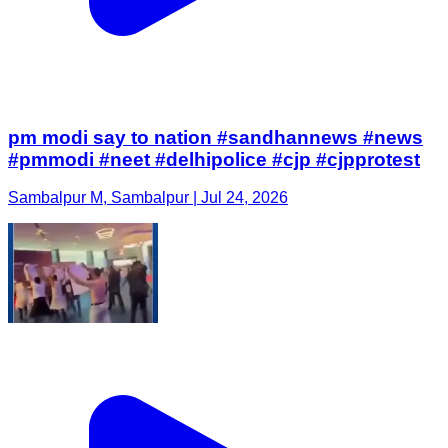
pm modi say to nation #sandhannews #news
#pmmodi #neet #delhipolice #cjp #cjpprotest
Sambalpur M, Sambalpur | Jul 24, 2026