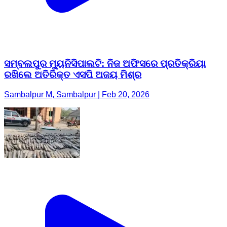
ସମ୍ବଲପୁର ମ୍ୟୁନିସିପାଲଟି: ନିଜ ଅଫିସରେ ପ୍ରତିକ୍ରିୟା
ରଖିଲେ ଅତିରିକ୍ତ ଏସପି ଅଜୟ ମିଶ୍ର
Sambalpur M, Sambalpur | Feb 20, 2026