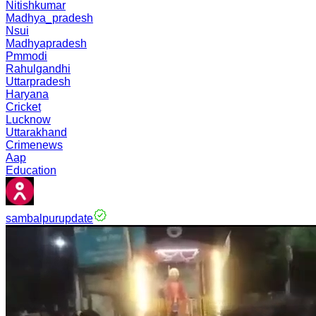
Nitishkumar
Madhya_pradesh
Nsui
Madhyapradesh
Pmmodi
Rahulgandhi
Uttarpradesh
Haryana
Cricket
Lucknow
Uttarakhand
Crimenews
Aap
Education
sambalpurupdate