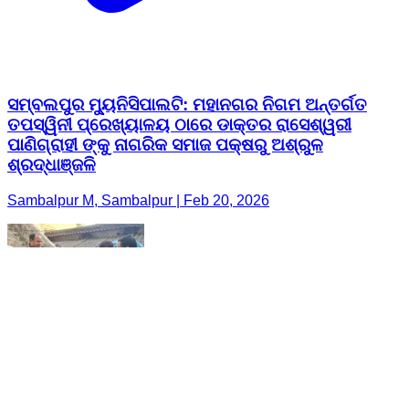
ସମ୍ବଲପୁର ମ୍ୟୁନିସିପାଲଟି: ମହାନଗର ନିଗମ ଅନ୍ତର୍ଗତ
ତପସ୍ୱିନୀ ପ୍ରେଖ୍ୟାଳୟ ଠାରେ ଡାକ୍ତର ରାସେଶ୍ୱରୀ
ପାଣିଗ୍ରାହୀ ଙ୍କୁ ନାଗରିକ ସମାଜ ପକ୍ଷରୁ ଅଶ୍ରୁଳ
ଶ୍ରଦ୍ଧାଞ୍ଜଳି
Sambalpur M, Sambalpur | Feb 20, 2026