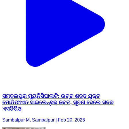
ସମ୍ବଲପୁର ମ୍ୟୁନିସିପାଲଟି: ଉଚ୍ଚ ଶବ୍ଦ ଯୁକ୍ତ
ମୋଡିଫାଏଡ ସାଇଲେନ୍ସର ଜବତ, ସୂଚନା ଦେଲେ ସଦର
ଏସଡିପିଓ
Sambalpur M, Sambalpur | Feb 20, 2026