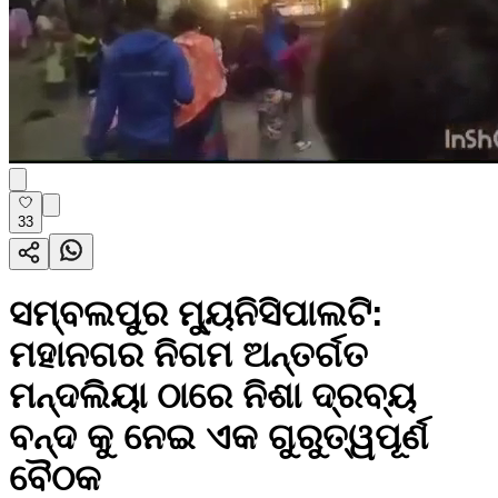
33
ସମ୍ବଲପୁର ମ୍ୟୁନିସିପାଲଟି:
ମହାନଗର ନିଗମ ଅନ୍ତର୍ଗତ
ମନ୍ଦଲିୟା ଠାରେ ନିଶା ଦ୍ରବ୍ୟ
ବନ୍ଦ କୁ ନେଇ ଏକ ଗୁରୁତ୍ୱପୂର୍ଣ
ବୈଠକ