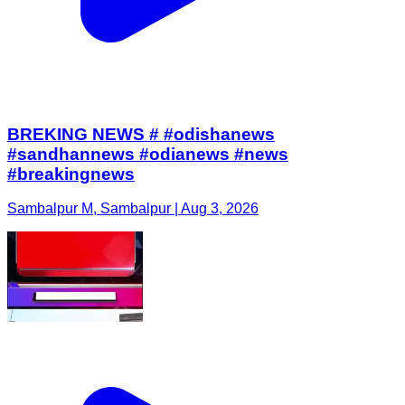
BREKING NEWS # #odishanews
#sandhannews #odianews #news
#breakingnews
Sambalpur M, Sambalpur | Aug 3, 2026