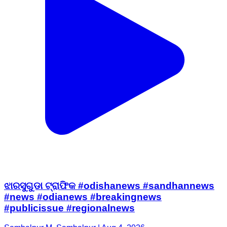
ଝାରସୁଗୁଡା ଟ୍ରାଫିକ #odishanews #sandhannews
#news #odianews #breakingnews
#publicissue #regionalnews