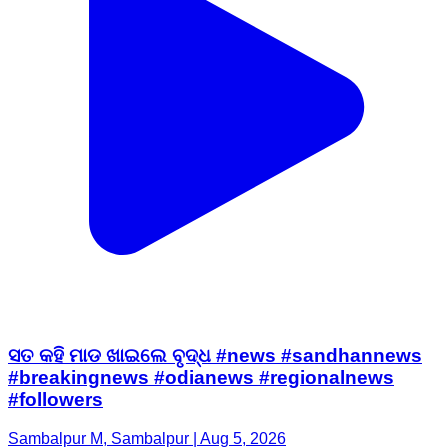
ସତ କହି ମାଡ ଖାଇଲେ ବୃଦ୍ଧ #news #sandhannews
#breakingnews #odianews #regionalnews
#followers
Sambalpur M, Sambalpur | Aug 5, 2026