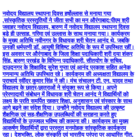
नवोदय विद्यालय स्थापना दिवस हर्षोल्लास से मनाया गया
,सांस्कृतिक प्रस्तुतियों ने जीता सभी का मन औरंगाबाद:पीएम श्री
जवाहर नवोदय विद्यालय, बारुण में नवोदय विद्यालय स्थापना दिवस
बड़े ही उत्साह, गरिमा एवं उल्लास के साथ मनाया गया। कार्यक्रम
के मुख्य अतिथि नवीनगर के विधायक श्री चेतन आनंद थे, जबकि
उनकी धर्मपत्नी डॉ. आयुषी विशिष्ट अतिथि के रूप में उपस्थित रहीं।
इस अवसर पर औरंगाबाद के जिला शिक्षा पदाधिकारी श्री दया शंकर
सिंह, बारुण प्रखंड के विभिन्न पदाधिकारी, सीतयोग के सचिव,
दाउदनगर के शिक्षाविद सुरेश गुप्ता एवं आनंद प्रकाश सहित अनेक
गणमान्य अतिथि उपस्थित रहे। कार्यक्रम की अध्यक्षता विद्यालय के
प्राचार्य रवींद्र कुमार सिंह ने की। मंच संचालन टी. एन. यादव तथा
विद्यालय के छात्र-छात्राओं ने संयुक्त रूप से किया। अपने
प्रेरणादायी संबोधन में विधायक श्री चेतन आनंद ने विद्यार्थियों को
लक्ष्य के प्रति समर्पित रहकर शिक्षा, अनुशासन एवं संस्कार के साथ
आगे बढ़ने का संदेश दिया। उन्होंने नवोदय विद्यालय की उत्कृष्ट
शैक्षणिक एवं सह-शैक्षणिक उपलब्धियों की सराहना करते हुए
विद्यार्थियों के उज्ज्वल भविष्य की कामना की। कार्यक्रम का मुख्य
आकर्षण विद्यार्थियों द्वारा प्रस्तुत मनमोहक सांस्कृतिक कार्यक्रम
रहा। देशभक्ति, लोक संस्कृति एवं भारतीय परंपरा पर आधारित गीत,