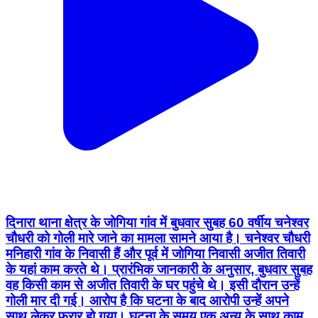
दिनारा थाना क्षेत्र के जोगिया गांव में बुधवार सुबह 60 वर्षीय चनेश्वर
चौधरी को गोली मारे जाने का मामला सामने आया है। चनेश्वर चौधरी
मनिहारी गांव के निवासी हैं और पूर्व में जोगिया निवासी अजीत तिवारी
के यहां काम करते थे। प्रारंभिक जानकारी के अनुसार, बुधवार सुबह
वह किसी काम से अजीत तिवारी के घर पहुंचे थे। इसी दौरान उन्हें
गोली मार दी गई। आरोप है कि घटना के बाद आरोपी उन्हें अपने
साथ लेकर फरार हो गया। घटना के समय एक अन्य के साथ काम
के सिलसिले में वहां पहुंचे थे। गोली चलने की घटना होते ही एक
अन्य व्यक्ति भाग निकले। गोली लगने के बाद चनेश्वर चौधरी की
स्थिति के संबंध में अब तक कोई आधिकारिक जानकारी नहीं मिल
सकी है। सूचना मिलते ही दिनारा थाना पुलिस मौके पर पहुंची और
जांच शुरू कर दी। बिक्रमगंज डीएसपी सिंधु शेखर सिंह घटनास्थल