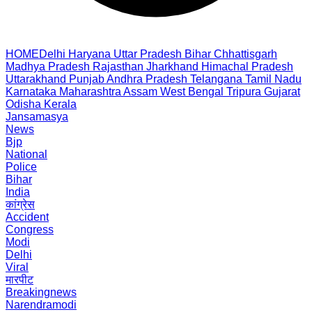
HOME
Delhi
Haryana
Uttar Pradesh
Bihar
Chhattisgarh
Madhya Pradesh
Rajasthan
Jharkhand
Himachal Pradesh
Uttarakhand
Punjab
Andhra Pradesh
Telangana
Tamil Nadu
Karnataka
Maharashtra
Assam
West Bengal
Tripura
Gujarat
Odisha
Kerala
Jansamasya
News
Bjp
National
Police
Bihar
India
कांग्रेस
Accident
Congress
Modi
Delhi
Viral
मारपीट
Breakingnews
Narendramodi