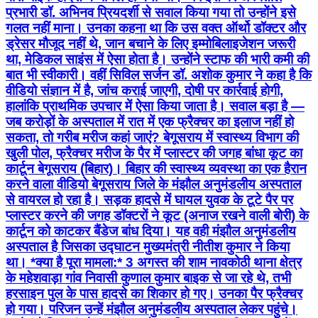
प्रभारी डॉ. अभिनव प्रियदर्शी से सवाल किया गया तो उन्होंने इसे
गलत नहीं माना। उनका कहना था कि उस वक्त ऑर्थो डॉक्टर और
ड्रेसर मौजूद नहीं थे, जान बचाने के लिए इम्मोबिलाइजेशन जरूरी
था, मेडिकल साइंस में ऐसा होता है। उन्होंने स्टाफ की भारी कमी की
बात भी स्वीकारी। वहीं सिविल सर्जन डॉ. अशोक कुमार ने कहा है कि
वीडियो संज्ञान में है, जांच कराई जाएगी, दोषी पर कार्रवाई होगी,
हालांकि प्राथमिक उपचार में ऐसा किया जाता है। सवाल बड़ा है —
जब करोड़ों के अस्पताल में रात में एक फ्रैक्चर का इलाज नहीं हो
सकता, तो गरीब मरीज कहां जाएं? बेगूसराय में स्वास्थ्य विभाग की
खुली पोल, फ्रैक्चर मरीज के पैर में प्लास्टर की जगह बांधा कूट का
कार्टून बेगूसराय (बिहार)। बिहार की स्वास्थ्य व्यवस्था का एक हैरान
करने वाला वीडियो बेगूसराय जिले के मंझौल अनुमंडलीय अस्पताल
से वायरल हो रहा है। सड़क हादसे में घायल युवक के टूटे पैर पर
प्लास्टर करने की जगह डॉक्टरों ने कूट (अनाज रखने वाली बोरी) के
कार्टून को काटकर बैंडेज बांध दिया। यह वही मंझौल अनुमंडलीय
अस्पताल है जिसका उद्घाटन मुख्यमंत्री नीतीश कुमार ने किया
था। *क्या है पूरा मामला:* 3 अगस्त की शाम नावकोठी थाना क्षेत्र
के महेशवाड़ा गांव निवासी कुणाल कुमार बाइक से जा रहे थे, तभी
हरसाइन पुल के पास हादसे का शिकार हो गए। उनका पैर फ्रैक्चर
हो गया। परिजन उन्हें मंझौल अनुमंडलीय अस्पताल लेकर पहुंचे।