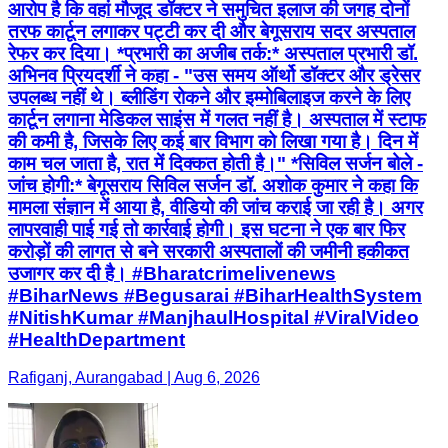
आरोप है कि वहां मौजूद डॉक्टर ने समुचित इलाज की जगह दोनों
तरफ कार्टून लगाकर पट्टी कर दी और बेगूसराय सदर अस्पताल
रेफर कर दिया। *प्रभारी का अजीब तर्क:* अस्पताल प्रभारी डॉ.
अभिनव प्रियदर्शी ने कहा - "उस समय ऑर्थो डॉक्टर और ड्रेसर
उपलब्ध नहीं थे। ब्लीडिंग रोकने और इम्मोबिलाइज करने के लिए
कार्टून लगाना मेडिकल साइंस में गलत नहीं है। अस्पताल में स्टाफ
की कमी है, जिसके लिए कई बार विभाग को लिखा गया है। दिन में
काम चल जाता है, रात में दिक्कत होती है।" *सिविल सर्जन बोले -
जांच होगी:* बेगूसराय सिविल सर्जन डॉ. अशोक कुमार ने कहा कि
मामला संज्ञान में आया है, वीडियो की जांच कराई जा रही है। अगर
लापरवाही पाई गई तो कार्रवाई होगी। इस घटना ने एक बार फिर
करोड़ों की लागत से बने सरकारी अस्पतालों की जमीनी हकीकत
उजागर कर दी है। #Bharatcrimelivenews
#BiharNews #Begusarai #BiharHealthSystem
#NitishKumar #ManjhaulHospital #ViralVideo
#HealthDepartment
Rafiganj, Aurangabad | Aug 6, 2026