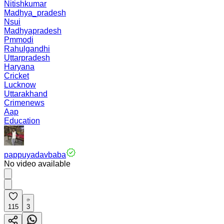
Nitishkumar
Madhya_pradesh
Nsui
Madhyapradesh
Pmmodi
Rahulgandhi
Uttarpradesh
Haryana
Cricket
Lucknow
Uttarakhand
Crimenews
Aap
Education
pappuyadavbaba
No video available
115
3