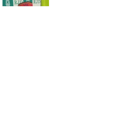
बांकीपुर हार पर रार, राजद भी कई फार ... बिना नाम लिए राजद के
बड़े नेता विधायक भाई वीरेंद्र ने बोला अपने ही दल के मुख्य प्रवक्ता
पर हमला। कहा सुधर जाएं वरना मुंह खोला तो कहीं दिखाने लायक वे
नही रहेंगे। #viral #navvani #foryou #followers
Rafiganj, Aurangabad | Aug 5, 2026