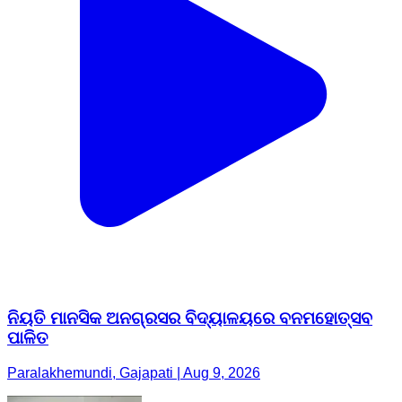
ନିୟତି ମାନସିକ ଅନଗ୍ରସର ବିଦ୍ୟାଳୟରେ ବନମହୋତ୍ସବ
ପାଳିତ
Paralakhemundi, Gajapati | Aug 9, 2026