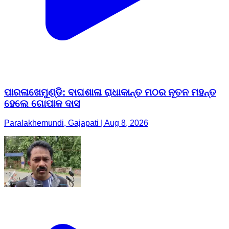
ପାରଳାଖେମୁଣ୍ଡି: ବାଘଶାଳା ରାଧାକାନ୍ତ ମଠର ନୂତନ ମହନ୍ତ
ହେଲେ ଗୋପାଳ ଦାସ
Paralakhemundi, Gajapati | Aug 8, 2026