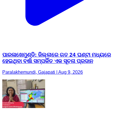
ପାରଳାଖେମୁଣ୍ଡି: ଜିଲ୍ଲାରେ ଗତ 24 ଘଣ୍ଟା ମଧ୍ୟରେ
ହେଇଥିବା ବର୍ଷା ସମ୍ପର୍କିତ ଏକ ସୂଚନା ପ୍ରଦାନ
Paralakhemundi, Gajapati | Aug 9, 2026