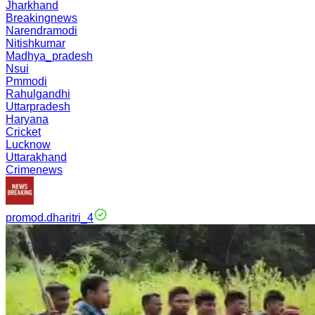
Jharkhand
Breakingnews
Narendramodi
Nitishkumar
Madhya_pradesh
Nsui
Pmmodi
Rahulgandhi
Uttarpradesh
Haryana
Cricket
Lucknow
Uttarakhand
Crimenews
promod.dharitri_4