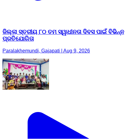
ଜିଲ୍ଲା ସ୍ତରୀୟ ୮୦ ତମ ସ୍ୱାଧୀନତା ଦିବସ ପାଇଁ ବିଭିନ୍ନ
ପ୍ରତିଯୋଗିତା
Paralakhemundi, Gajapati | Aug 9, 2026