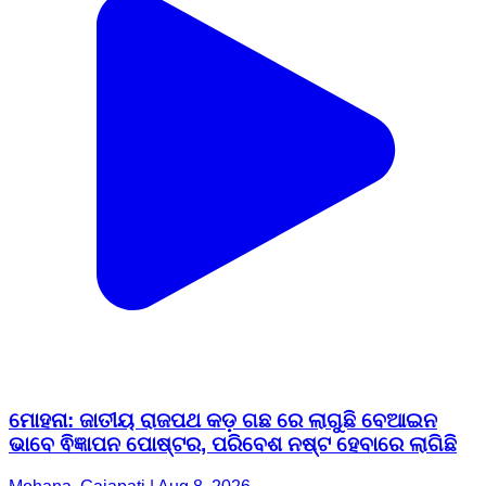
ମୋହନା: ଜାତୀୟ ରାଜପଥ କଡ଼ ଗଛ ରେ ଲାଗୁଛି ବେଆଇନ
ଭାବେ ଵିଜ୍ଞାପନ ପୋଷ୍ଟର, ପରିବେଶ ନଷ୍ଟ ହେବାରେ ଲାଗିଛି