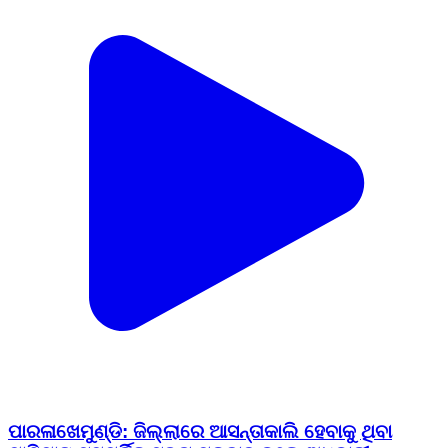
ପାରଳାଖେମୁଣ୍ଡି: ଜିଲ୍ଲାରେ ଆସନ୍ତାକାଲି ହେବାକୁ ଥିବା