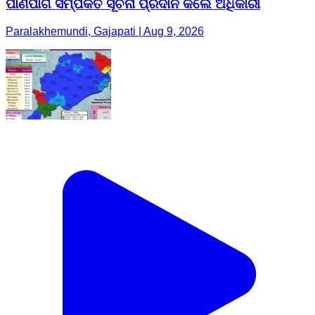
ପାଣିପାଗ ସମ୍ପର୍କିତ ସୂଚନା ପ୍ରଦାନ କଲେ ଅଧିକାରୀ
Paralakhemundi, Gajapati | Aug 9, 2026