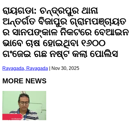
ରାୟଗଡା: ଚନ୍ଦ୍ରପୁର ଥାନା
ଅନ୍ତର୍ଗତ ବିଜାପୁର ଗ୍ରାମପଞ୍ଚାୟତ
ର ସାନପଙ୍କାଳ ନିକଟରେ ବେଆଇନ
ଭାବେ ଚାଷ ହୋଇଥିବା ୧୬୦୦
ଗଂଜେଇ ଗଛ ନଷ୍ଟ କଲା ପୋଲିସ
Rayagada, Rayagada
|
Nov 30, 2025
MORE NEWS