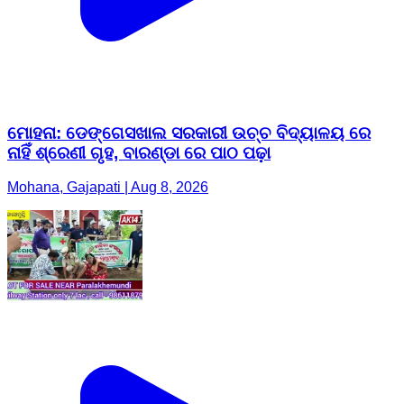
ମୋହନା: ଡେଙ୍ଗେସଖାଲ ସରକାରୀ ଉଚ୍ଚ ବିଦ୍ୟାଳୟ ରେ
ନାହିଁ ଶ୍ରେଣୀ ଗୃହ, ବାରଣ୍ଡା ରେ ପାଠ ପଢ଼ା
Mohana, Gajapati | Aug 8, 2026