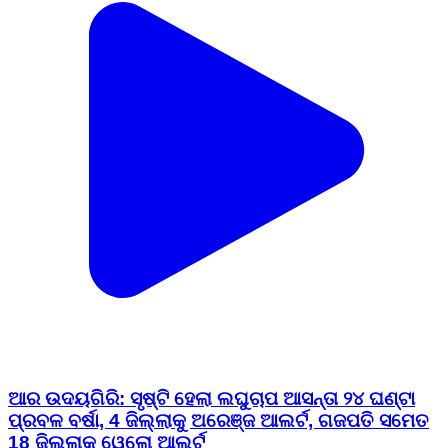
ଆର ଉଦୟଗିରି: ସୃଷ୍ଟି ହେଲା ଲଘୁଚାପ ଆସନ୍ତା ୨୪ ଘଣ୍ଟା
ପ୍ରବଳ ବର୍ଷା, 4 ଜିଲ୍ଲାକୁ ଅରେଞ୍ଜ ଆଲର୍ଟ, ଗଜପତି ସମେତ
18 ଜିଲ୍ଲାକୁ ୱେଲୋ ଆଲର୍ଟ