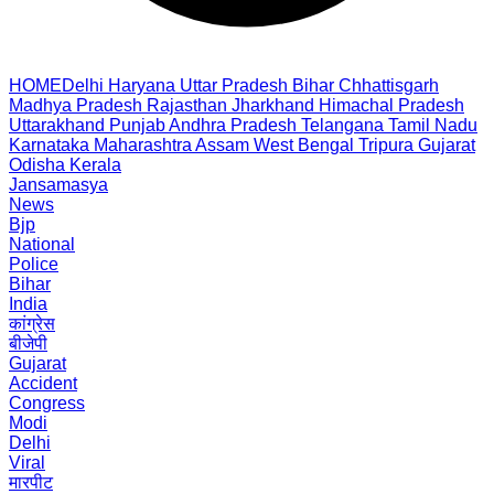
HOME
Delhi
Haryana
Uttar Pradesh
Bihar
Chhattisgarh
Madhya Pradesh
Rajasthan
Jharkhand
Himachal Pradesh
Uttarakhand
Punjab
Andhra Pradesh
Telangana
Tamil Nadu
Karnataka
Maharashtra
Assam
West Bengal
Tripura
Gujarat
Odisha
Kerala
Jansamasya
News
Bjp
National
Police
Bihar
India
कांग्रेस
बीजेपी
Gujarat
Accident
Congress
Modi
Delhi
Viral
मारपीट