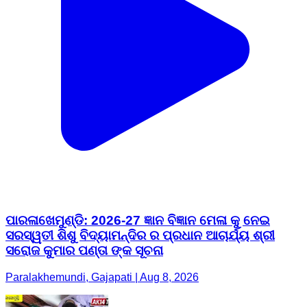
ପାରଳାଖେମୁଣ୍ଡି: 2026-27 ଜ୍ଞାନ ବିଜ୍ଞାନ ମେଳା କୁ ନେଇ
ସରସ୍ୱତୀ ଶିଶୁ ବିଦ୍ୟାମନ୍ଦିର ର ପ୍ରଧାନ ଆଚାର୍ଯ୍ୟ ଶ୍ରୀ
ସରୋଜ କୁମାର ପଣ୍ତା ଙ୍କ ସୂଚନା
Paralakhemundi, Gajapati | Aug 8, 2026