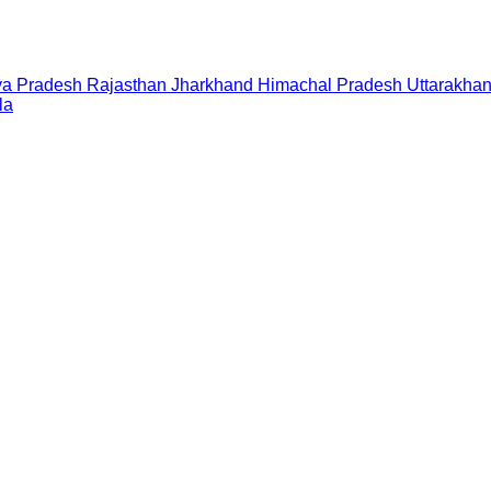
a Pradesh
Rajasthan
Jharkhand
Himachal Pradesh
Uttarakha
la