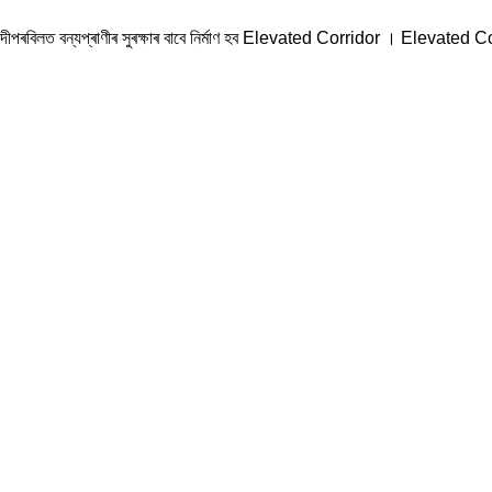
। দীপৰবিলত বন্যপ্ৰাণীৰ সুৰক্ষাৰ বাবে নিৰ্মাণ হব Elevated Corridor । Elevated C