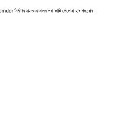
orridor নিৰ্মাণৰ নামত এফালৰ পৰা কাটি পেলোৱা হ'ব গছবোৰ ।