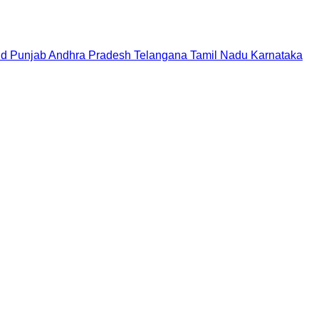
nd
Punjab
Andhra Pradesh
Telangana
Tamil Nadu
Karnataka