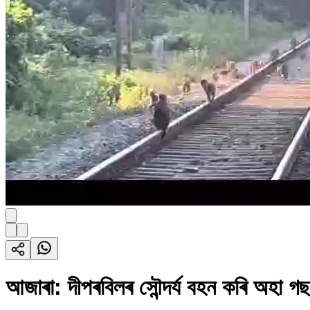
আজাৰা: দীপৰবিলৰ সৌন্দৰ্য বহন কৰি অহা গছ