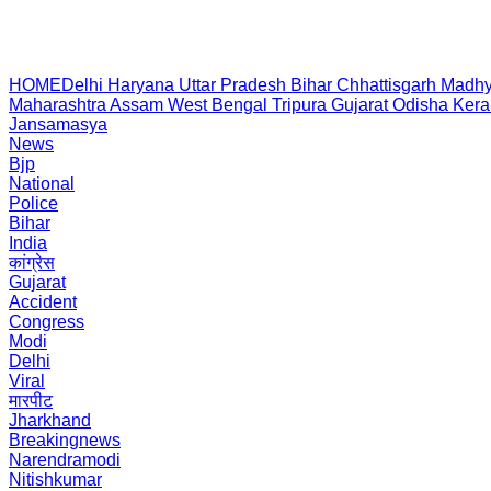
HOME
Delhi
Haryana
Uttar Pradesh
Bihar
Chhattisgarh
Madhy
Maharashtra
Assam
West Bengal
Tripura
Gujarat
Odisha
Kera
Jansamasya
News
Bjp
National
Police
Bihar
India
कांग्रेस
Gujarat
Accident
Congress
Modi
Delhi
Viral
मारपीट
Jharkhand
Breakingnews
Narendramodi
Nitishkumar