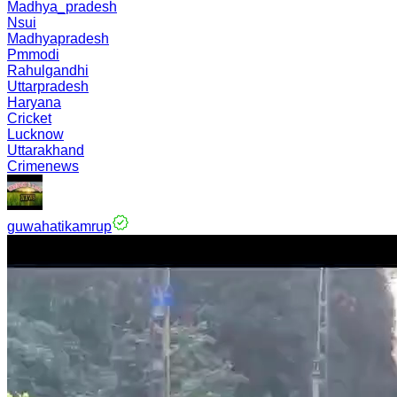
Madhya_pradesh
Nsui
Madhyapradesh
Pmmodi
Rahulgandhi
Uttarpradesh
Haryana
Cricket
Lucknow
Uttarakhand
Crimenews
guwahatikamrup