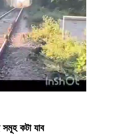
 সমূহ কটা যাব