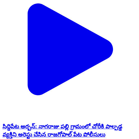
సిద్దిపేట అర్బన్: నాగరాజు పల్లి గ్రామంలో చోరీకి పాల్పడ్డ
వ్యక్తిని అరెస్టు చేసిన రాజగోపాల్ పేట పోలీసులు