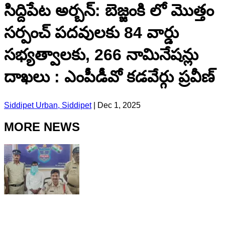
సిద్దిపేట అర్బన్: బెజ్జంకి లో మొత్తం
సర్పంచ్ పదవులకు 84 వార్డు
సభ్యత్వాలకు, 266 నామినేషన్లు
దాఖలు : ఎంపీడీవో కడవేర్గు ప్రవీణ్
Siddipet Urban, Siddipet
|
Dec 1, 2025
MORE NEWS