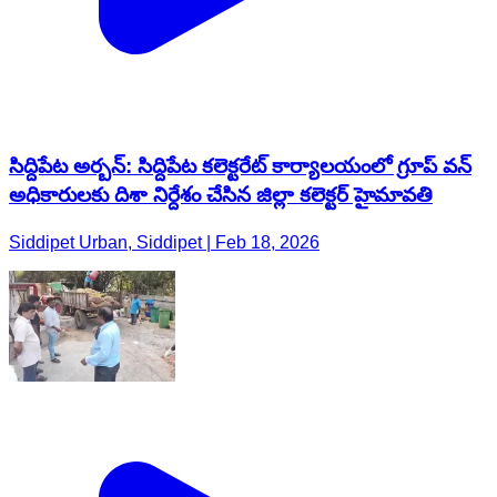
సిద్దిపేట అర్బన్: సిద్దిపేట కలెక్టరేట్ కార్యాలయంలో గ్రూప్ వన్
అధికారులకు దిశా నిర్దేశం చేసిన జిల్లా కలెక్టర్ హైమావతి
Siddipet Urban, Siddipet | Feb 18, 2026