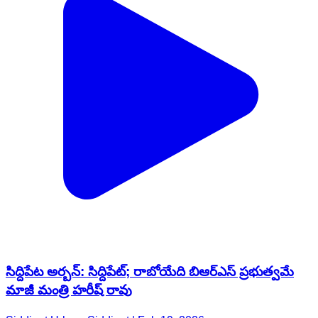
సిద్దిపేట అర్బన్: సిద్దిపేట్; రాబోయేది బిఆర్ఎస్ ప్రభుత్వమే
మాజీ మంత్రి హరీష్ రావు