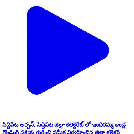
సిద్దిపేట అర్బన్: సిద్దిపేట జిల్లా కలెక్టరేట్ లో ఇందిరమ్మ ఇండ్ల
గ్రౌండింగ్ ప్రక్రియ గురించి సమీక్ష నిర్వహించిన జిల్లా కలెక్టర్