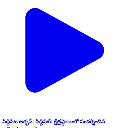
సిద్దిపేట అర్బన్: సిద్దిపేట్: క్షేత్రస్థాయిలో సందర్శించిన