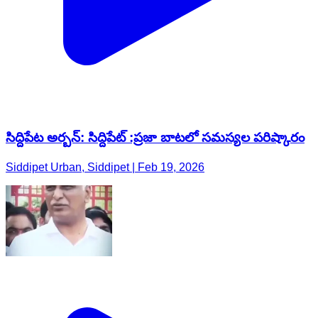
సిద్దిపేట అర్బన్: సిద్దిపేట్ :ప్రజా బాటలో సమస్యల పరిష్కారం
Siddipet Urban, Siddipet | Feb 19, 2026