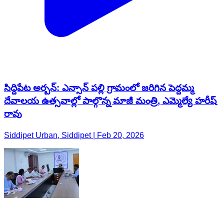
సిద్దిపేట అర్బన్: ఎన్సాన్ పల్లి గ్రామంలో జరిగిన పెద్దమ్మ
దేవాలయ ఉత్సవాల్లో పాల్గొన్న మాజీ మంత్రి, ఎమ్మెల్యే హరీష్
రావు
Siddipet Urban, Siddipet | Feb 20, 2026