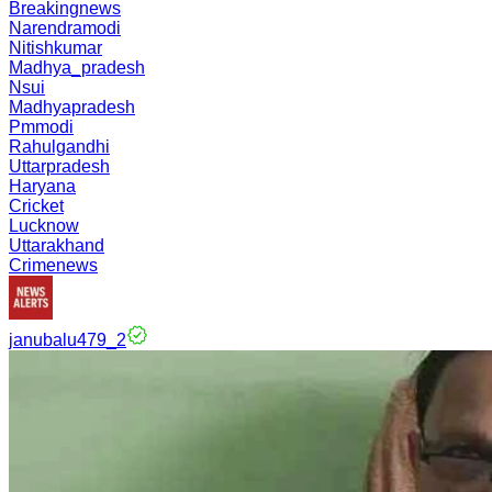
Breakingnews
Narendramodi
Nitishkumar
Madhya_pradesh
Nsui
Madhyapradesh
Pmmodi
Rahulgandhi
Uttarpradesh
Haryana
Cricket
Lucknow
Uttarakhand
Crimenews
janubalu479_2