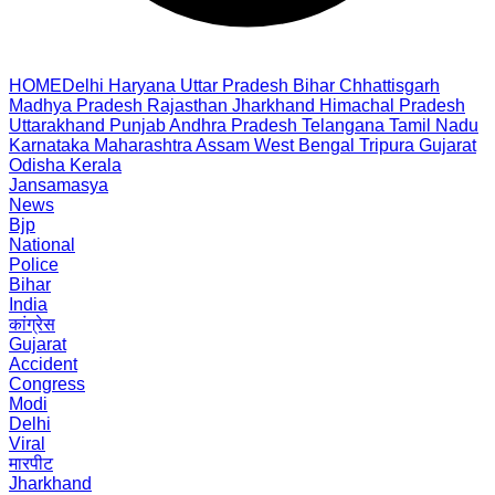
HOME
Delhi
Haryana
Uttar Pradesh
Bihar
Chhattisgarh
Madhya Pradesh
Rajasthan
Jharkhand
Himachal Pradesh
Uttarakhand
Punjab
Andhra Pradesh
Telangana
Tamil Nadu
Karnataka
Maharashtra
Assam
West Bengal
Tripura
Gujarat
Odisha
Kerala
Jansamasya
News
Bjp
National
Police
Bihar
India
कांग्रेस
Gujarat
Accident
Congress
Modi
Delhi
Viral
मारपीट
Jharkhand