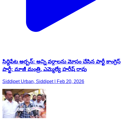
సిద్దిపేట అర్బన్: అన్ని వర్గాలను మోసం చేసిన పార్టీ కాంగ్రెస్
పార్టీ: మాజీ మంత్రి, ఎమ్మెల్యే హరీష్ రావు
Siddipet Urban, Siddipet | Feb 20, 2026