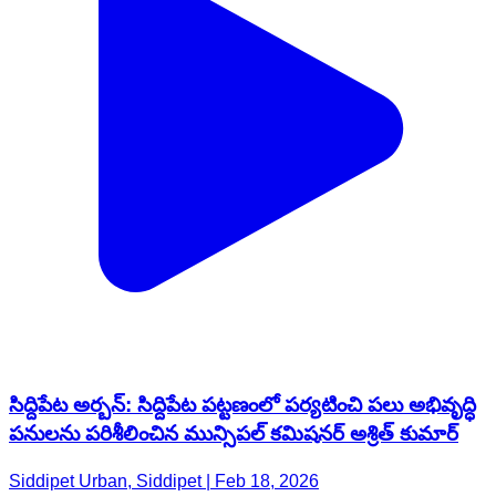
సిద్దిపేట అర్బన్: సిద్దిపేట పట్టణంలో పర్యటించి పలు అభివృద్ధి
పనులను పరిశీలించిన మున్సిపల్ కమిషనర్ అశ్రిత్ కుమార్
Siddipet Urban, Siddipet | Feb 18, 2026