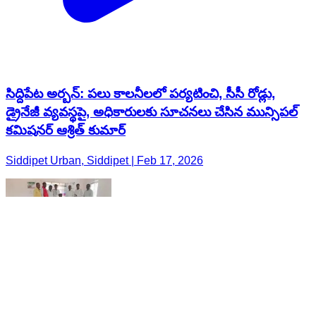
సిద్దిపేట అర్బన్: పలు కాలనీలలో పర్యటించి, సీసీ రోడ్లు,
డ్రైనేజీ వ్యవస్థపై, అధికారులకు సూచనలు చేసిన మున్సిపల్
కమిషనర్ ఆశ్రిత్ కుమార్
Siddipet Urban, Siddipet | Feb 17, 2026