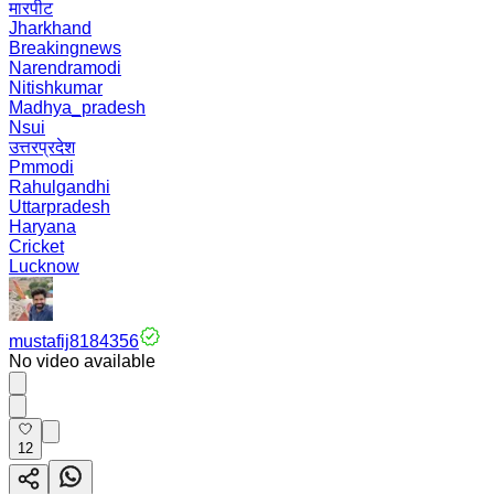
मारपीट
Jharkhand
Breakingnews
Narendramodi
Nitishkumar
Madhya_pradesh
Nsui
उत्तरप्रदेश
Pmmodi
Rahulgandhi
Uttarpradesh
Haryana
Cricket
Lucknow
mustafij8184356
No video available
12