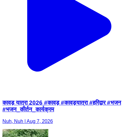
कावड़ यात्रा 2026 #कावड़ #कावड़यात्रा #हरिद्वार #भजन
#भजन_कीर्तन_कार्यक्रम
Nuh, Nuh | Aug 7, 2026