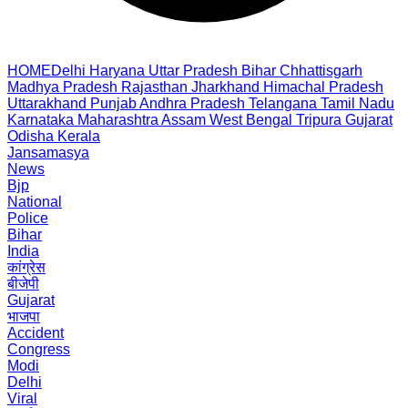
HOME
Delhi
Haryana
Uttar Pradesh
Bihar
Chhattisgarh
Madhya Pradesh
Rajasthan
Jharkhand
Himachal Pradesh
Uttarakhand
Punjab
Andhra Pradesh
Telangana
Tamil Nadu
Karnataka
Maharashtra
Assam
West Bengal
Tripura
Gujarat
Odisha
Kerala
Jansamasya
News
Bjp
National
Police
Bihar
India
कांग्रेस
बीजेपी
Gujarat
भाजपा
Accident
Congress
Modi
Delhi
Viral