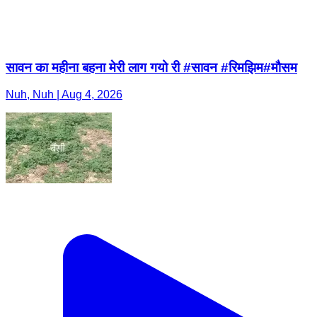
सावन का महीना बहना मेरी लाग गयो री #सावन #रिमझिम#मौसम
Nuh, Nuh | Aug 4, 2026