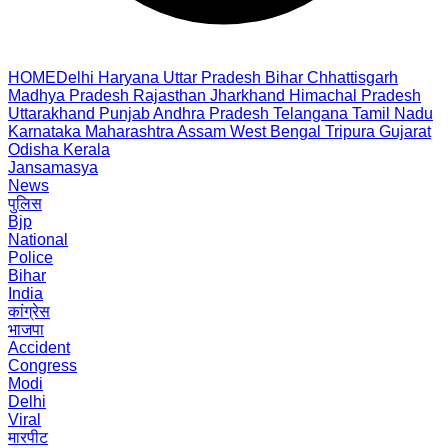
HOME
Delhi
Haryana
Uttar Pradesh
Bihar
Chhattisgarh
Madhya Pradesh
Rajasthan
Jharkhand
Himachal Pradesh
Uttarakhand
Punjab
Andhra Pradesh
Telangana
Tamil Nadu
Karnataka
Maharashtra
Assam
West Bengal
Tripura
Gujarat
Odisha
Kerala
Jansamasya
News
पुलिस
Bjp
National
Police
Bihar
India
कांग्रेस
भाजपा
Accident
Congress
Modi
Delhi
Viral
मारपीट