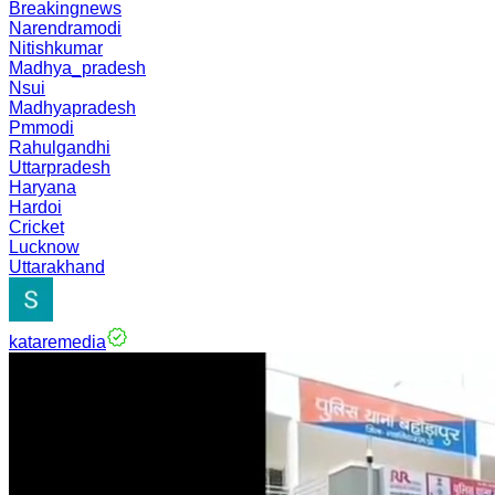
Breakingnews
Narendramodi
Nitishkumar
Madhya_pradesh
Nsui
Madhyapradesh
Pmmodi
Rahulgandhi
Uttarpradesh
Haryana
Hardoi
Cricket
Lucknow
Uttarakhand
kataremedia