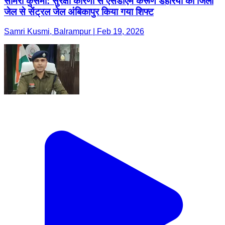
सामरी कुसमी: सुरक्षा कारणों से एसडीएम करूण डहरिया को जिला
जेल से सेंट्रल जेल अंबिकापुर किया गया शिफ्ट
Samri Kusmi, Balrampur | Feb 19, 2026