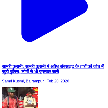
सामरी कुसमी: सामरी कुसमी में अवैध बॉक्साइट के तारों की जांच में
जुटी पुलिस, लोगों से भी पूछताछ जारी
Samri Kusmi, Balrampur | Feb 20, 2026