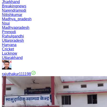
Jharkhand
Breakingnews
Narendramodi
Nitishkumar
Madhya_pradesh
Nsui
Madhyapradesh
Pmmodi
Rahulgandhi
Uttarpradesh
Haryana
Cricket
Lucknow
Uttarakhand
rajuthakur111198