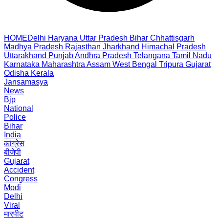
HOME
Delhi
Haryana
Uttar Pradesh
Bihar
Chhattisgarh
Madhya Pradesh
Rajasthan
Jharkhand
Himachal Pradesh
Uttarakhand
Punjab
Andhra Pradesh
Telangana
Tamil Nadu
Karnataka
Maharashtra
Assam
West Bengal
Tripura
Gujarat
Odisha
Kerala
Jansamasya
News
Bjp
National
Police
Bihar
India
कांग्रेस
बीजेपी
Gujarat
Accident
Congress
Modi
Delhi
Viral
मारपीट