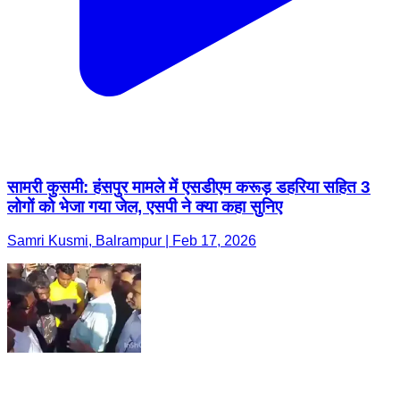
सामरी कुसमी: हंसपुर मामले में एसडीएम करूड़ डहरिया सहित 3
लोगों को भेजा गया जेल, एसपी ने क्या कहा सुनिए
Samri Kusmi, Balrampur | Feb 17, 2026