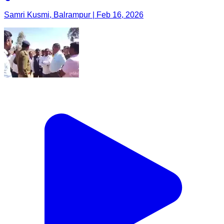
Samri Kusmi, Balrampur | Feb 16, 2026