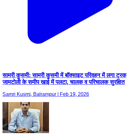
सामरी कुसमी: सामरी कुसमी में बॉक्साइट परिवहन में लगा ट्रक
जामटोली के समीप खाई में पलटा, चालक व परिचालक सुरक्षित
Samri Kusmi, Balrampur | Feb 19, 2026