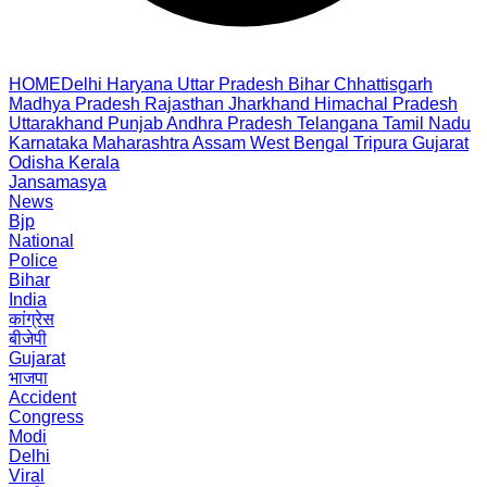
HOME
Delhi
Haryana
Uttar Pradesh
Bihar
Chhattisgarh
Madhya Pradesh
Rajasthan
Jharkhand
Himachal Pradesh
Uttarakhand
Punjab
Andhra Pradesh
Telangana
Tamil Nadu
Karnataka
Maharashtra
Assam
West Bengal
Tripura
Gujarat
Odisha
Kerala
Jansamasya
News
Bjp
National
Police
Bihar
India
कांग्रेस
बीजेपी
Gujarat
भाजपा
Accident
Congress
Modi
Delhi
Viral