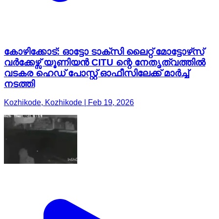
കോഴിക്കോട്: ഓട്ടോ ടാക്സി ലൈറ്റ് മോട്ടോഴ്‌സ്
വർക്കേഴ്സ് യൂണിയൻ CITU ന്റെ നേതൃത്വത്തിൽ
വടകര ഹെഡ് പോസ്റ്റ് ഓഫീസിലേക്ക് മാർച്ച്
നടത്തി
Kozhikode, Kozhikode | Feb 19, 2026