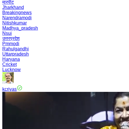
मारपीट
Jharkhand
Breakingnews
Narendramodi
Nitishkumar
Madhya_pradesh
Nsui
उत्तरप्रदेश
Pmmodi
Rahulgandhi
Uttarpradesh
Haryana
Cricket
Lucknow
kcriyas