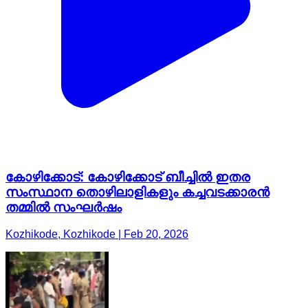
കോഴിക്കോട്: കോഴിക്കോട് ബീച്ചിൽ ഇതര
സംസ്ഥാന തൊഴിലാളികളും കച്ചവടക്കാരൻ
തമ്മിൽ സംഘർഷം
Kozhikode, Kozhikode | Feb 20, 2026