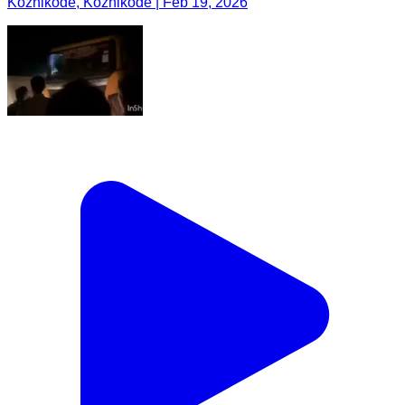
Kozhikode, Kozhikode | Feb 19, 2026