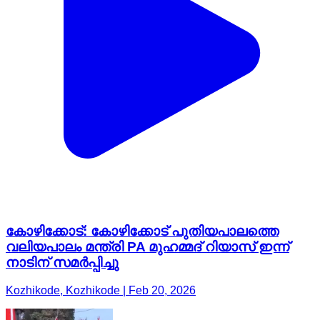
കോഴിക്കോട്: കോഴിക്കോട് പുതിയപാലത്തെ
വലിയപാലം മന്ത്രി PA മുഹമ്മദ് റിയാസ് ഇന്ന്
നാടിന് സമർപ്പിച്ചു
Kozhikode, Kozhikode | Feb 20, 2026