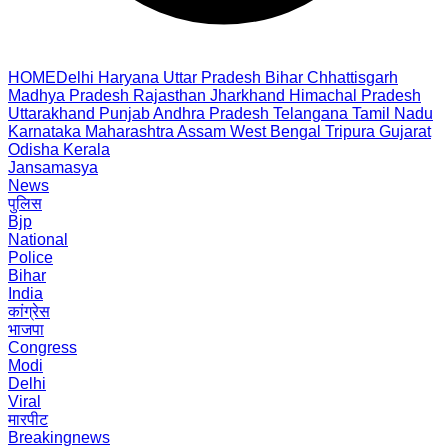
HOME
Delhi
Haryana
Uttar Pradesh
Bihar
Chhattisgarh
Madhya Pradesh
Rajasthan
Jharkhand
Himachal Pradesh
Uttarakhand
Punjab
Andhra Pradesh
Telangana
Tamil Nadu
Karnataka
Maharashtra
Assam
West Bengal
Tripura
Gujarat
Odisha
Kerala
Jansamasya
News
पुलिस
Bjp
National
Police
Bihar
India
कांग्रेस
भाजपा
Congress
Modi
Delhi
Viral
मारपीट
Breakingnews