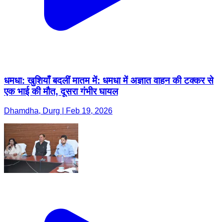
धमधा: खुशियाँ बदलीं मातम में: धमधा में अज्ञात वाहन की टक्कर से
एक भाई की मौत, दूसरा गंभीर घायल
Dhamdha, Durg | Feb 19, 2026