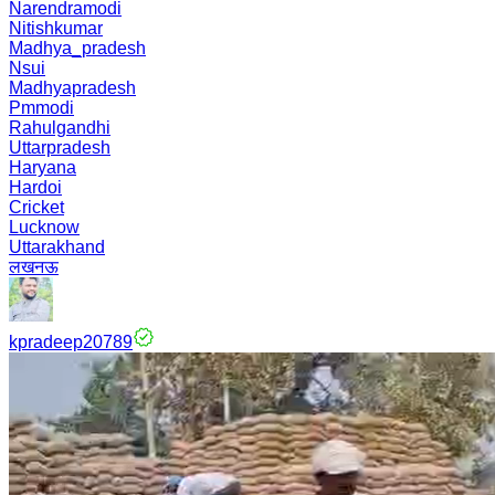
Narendramodi
Nitishkumar
Madhya_pradesh
Nsui
Madhyapradesh
Pmmodi
Rahulgandhi
Uttarpradesh
Haryana
Hardoi
Cricket
Lucknow
Uttarakhand
लखनऊ
kpradeep20789