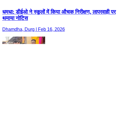
धमधा: डीईओ ने स्कूलों में किया औचक निरीक्षण, लापरवाही पर
थमाया नोटिस
Dhamdha, Durg | Feb 16, 2026