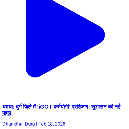
धमधा: दुर्ग ज़िले में 'iGOT कर्मयोगी' प्रशिक्षण: सुशासन की नई
पहल
Dhamdha, Durg | Feb 18, 2026