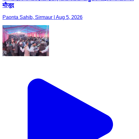
मौजूद
Paonta Sahib, Sirmaur | Aug 5, 2026