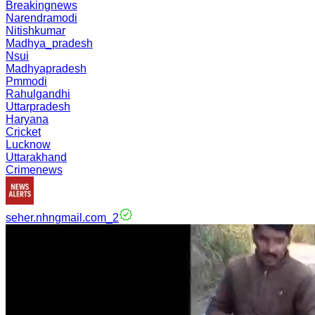
Breakingnews
Narendramodi
Nitishkumar
Madhya_pradesh
Nsui
Madhyapradesh
Pmmodi
Rahulgandhi
Uttarpradesh
Haryana
Cricket
Lucknow
Uttarakhand
Crimenews
seher.nhngmail.com_2