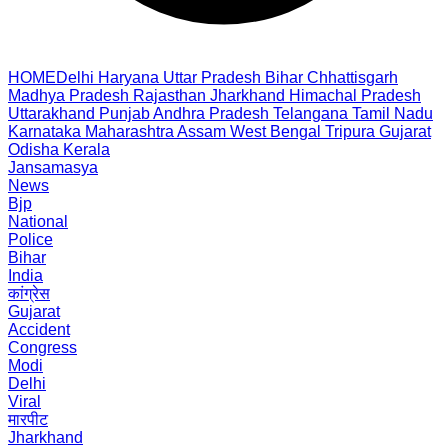
HOME
Delhi
Haryana
Uttar Pradesh
Bihar
Chhattisgarh
Madhya Pradesh
Rajasthan
Jharkhand
Himachal Pradesh
Uttarakhand
Punjab
Andhra Pradesh
Telangana
Tamil Nadu
Karnataka
Maharashtra
Assam
West Bengal
Tripura
Gujarat
Odisha
Kerala
Jansamasya
News
Bjp
National
Police
Bihar
India
कांग्रेस
Gujarat
Accident
Congress
Modi
Delhi
Viral
मारपीट
Jharkhand