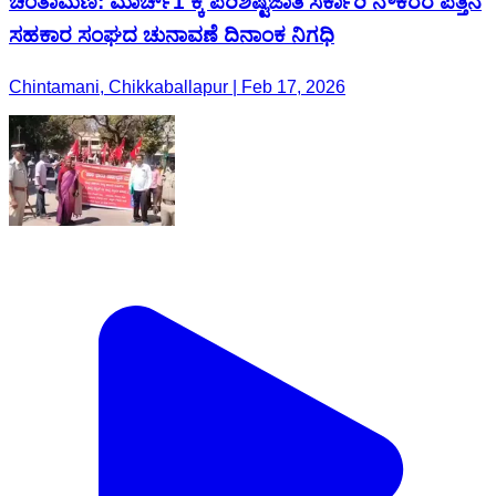
ಚಿಂತಾಮಣಿ: ಮಾರ್ಚ್1 ಕ್ಕೆ ಪರಿಶಿಷ್ಟಜಾತಿ ಸರ್ಕಾರಿ ನೌಕರರ ಪತ್ತಿನ
ಸಹಕಾರ ಸಂಘದ ಚುನಾವಣೆ ದಿನಾಂಕ ನಿಗಧಿ
Chintamani, Chikkaballapur | Feb 17, 2026