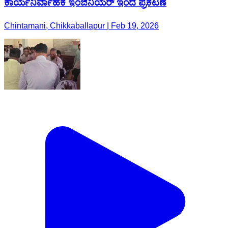
ಕಾರ್ಯನಿರ್ವಾಹಕ ಇಂಜಿನಿಯರ್ ಇಂದ ಪ್ರಕಟಣೆ
Chintamani, Chikkaballapur | Feb 19, 2026