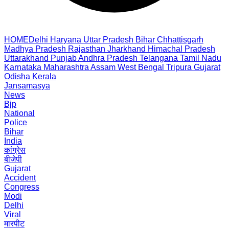
HOME
Delhi
Haryana
Uttar Pradesh
Bihar
Chhattisgarh
Madhya Pradesh
Rajasthan
Jharkhand
Himachal Pradesh
Uttarakhand
Punjab
Andhra Pradesh
Telangana
Tamil Nadu
Karnataka
Maharashtra
Assam
West Bengal
Tripura
Gujarat
Odisha
Kerala
Jansamasya
News
Bjp
National
Police
Bihar
India
कांग्रेस
बीजेपी
Gujarat
Accident
Congress
Modi
Delhi
Viral
मारपीट