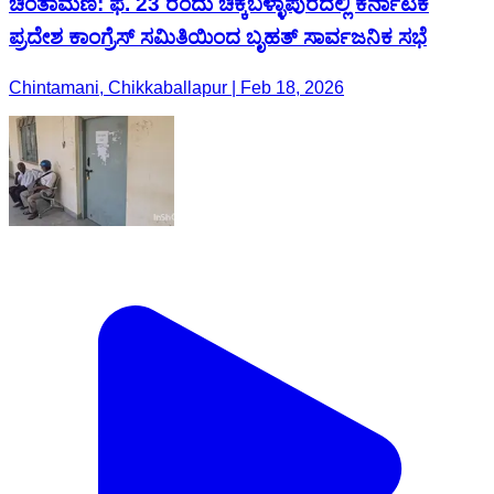
ಚಿಂತಾಮಣಿ: ಫೆ. 23 ರಂದು ಚಿಕ್ಕಬಳ್ಳಾಪುರದಲ್ಲಿ ಕರ್ನಾಟಕ
ಪ್ರದೇಶ ಕಾಂಗ್ರೆಸ್ ಸಮಿತಿಯಿಂದ ಬೃಹತ್ ಸಾರ್ವಜನಿಕ ಸಭೆ
Chintamani, Chikkaballapur | Feb 18, 2026