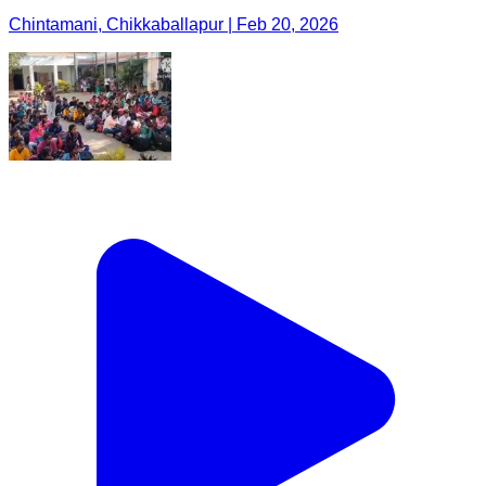
Chintamani, Chikkaballapur | Feb 20, 2026