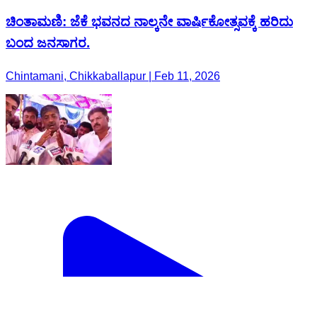
ಚಿಂತಾಮಣಿ: ಜೆಕೆ ಭವನದ ನಾಲ್ಕನೇ ವಾರ್ಷಿಕೋತ್ಸವಕ್ಕೆ ಹರಿದು
ಬಂದ ಜನಸಾಗರ.
Chintamani, Chikkaballapur | Feb 11, 2026