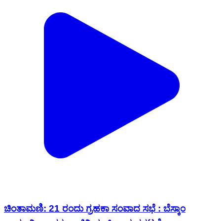
ಚಿಂತಾಮಣಿ: 21 ರಂದು ಗ್ರಹಕಾ ಸಂವಾದ ಸಭೆ : ಬೆಸ್ಕಾಂ