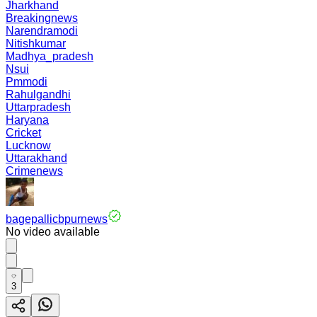
Jharkhand
Breakingnews
Narendramodi
Nitishkumar
Madhya_pradesh
Nsui
Pmmodi
Rahulgandhi
Uttarpradesh
Haryana
Cricket
Lucknow
Uttarakhand
Crimenews
bagepallicbpurnews
No video available
3