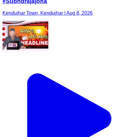
#Subhdrajajona
Kendujhar Town, Kendujhar | Aug 8, 2026