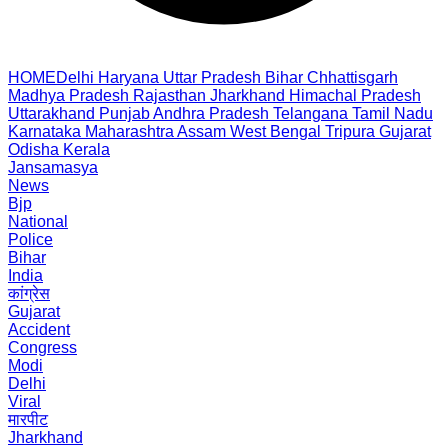
HOME
Delhi
Haryana
Uttar Pradesh
Bihar
Chhattisgarh
Madhya Pradesh
Rajasthan
Jharkhand
Himachal Pradesh
Uttarakhand
Punjab
Andhra Pradesh
Telangana
Tamil Nadu
Karnataka
Maharashtra
Assam
West Bengal
Tripura
Gujarat
Odisha
Kerala
Jansamasya
News
Bjp
National
Police
Bihar
India
कांग्रेस
Gujarat
Accident
Congress
Modi
Delhi
Viral
मारपीट
Jharkhand