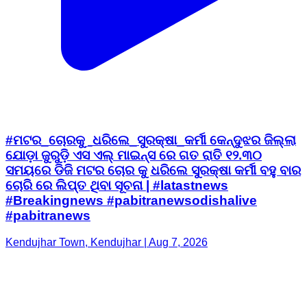
#ମଟର_ଚୋରକୁ_ଧରିଲେ_ସୁରକ୍ଷା_କର୍ମୀ କେନ୍ଦୁଝର ଜିଲ୍ଲା
ଯୋଡ଼ା ଜୁରୁଡ଼ି ଏସ ଏଲ୍ ମାଇନ୍ସ ରେ ଗତ ରାତି ୧୨.୩୦
ସମୟରେ ଡିଜି ମଟର ଚୋର କୁ ଧରିଲେ ସୁରକ୍ଷା କର୍ମୀ ବହୁ ବାର
ଚୋରି ରେ ଲିପ୍ତ ଥିବା ସୂଚନା | #latastnews
#Breakingnews #pabitranewsodishalive
#pabitranews
Kendujhar Town, Kendujhar | Aug 7, 2026