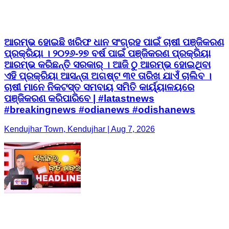
ଆରମ୍ଭ ହୋଇଛି ଖରିଫ ଧାନ ସଂଗ୍ରହ ପାଇଁ ଚାଷୀ ପଞ୍ଜିକରଣ
ପ୍ରକ୍ରିୟା । ୨୦୨୬-୨୭ ବର୍ଷ ପାଇଁ ପଞ୍ଜିକରଣ ପ୍ରକ୍ରିୟା
ଆରମ୍ଭ କରିଛନ୍ତି ସରକାର୍ । ଆଜି ଠୁ ଆରମ୍ଭ ହୋଇଥିବା
ଏହି ପ୍ରକ୍ରିୟା ଆସନ୍ତା ଅଗଷ୍ଟ ୩୧ ତାରିଖ ଯାଏଁ ଚାଲିବ ।
ଚାଷୀ ମାନେ ନିକଟସ୍ତ ସମବାୟ ସମିତି କାର୍ୟ୍ୟାଳୟରେ
ପଞ୍ଜିକରଣ କରିପାରିବେ | #latastnews
#breakingnews #odianews #odishanews
Kendujhar Town, Kendujhar | Aug 7, 2026