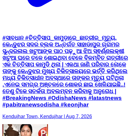
#ସାବଧାନ #ଚିତ୍ତିସାପ_କାମୁଡ଼ାରେ_ଛାତ୍ରୀର_ମୃତ୍ୟୁ,
କେନ୍ଦୁଝର ସଦର ବ୍ଲକ ଅନ୍ତର୍ଗତ ସାହାଡାପୁର ଗ୍ରାମର
ସୁନ୍ଦରଲାଲ ଖଟୁଆଙ୍କ ପାଠ ପଢ଼ୁଆ ଝିଅ ସ୍ଵର୍ଣ୍ଣଲକ୍ଷୀ
ଖଟୁଆ ଘରେ ତଳେ ଶୋଇଥିବା ବେଳେ ବିଳମ୍ବିତ ରାତ୍ରୀରେ
ଏକ ଚିତ୍ତିସାପ କାମୁଡି ଥିଲା | ଏକଥା ଜାଣି ପରିବାର ଲୋକେ
ତାଙ୍କୁ କେନ୍ଦୁଝର ମୁଖ୍ୟ ଚିକିତ୍ସାଳୟରେ ଭର୍ତ୍ତି କରିଥିଲେ
ମଧ୍ୟ ଚିକିତ୍ସାଧୀନ ଅବସ୍ଥାରେ ତାଙ୍କର ମୃତ୍ୟୁ ଘଟିଥିଲା
,ଏନେଇ ସମଗ୍ର ଅଞ୍ଚଳରେ ଶୋକର ଛାଇ ଖେଳିଯାଇଛି..!
ତେଣୁ ଟିକେ ସତର୍କତା ଅବଲମ୍ବନ କରିବାକୁ ଅନୁରୋଧ |
#BreakingNews #OdishaNews #latastnews
#pabitranewsodisha #keonjhar
Kendujhar Town, Kendujhar | Aug 7, 2026