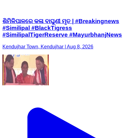
ଶିମିଳିପାଳରେ କଳା ବାଘୁଣୀ ମୃତ | #Breakingnews
#Similipal #BlackTigress
#SimilipalTigerReserve #MayurbhanjNews
Kendujhar Town, Kendujhar | Aug 8, 2026