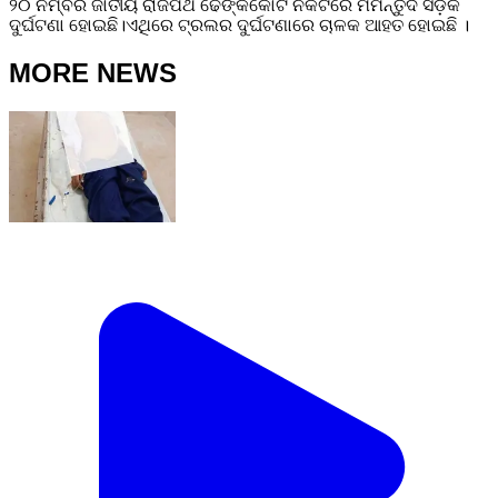
୨୦ ନମ୍ବର ଜାତୀୟ ରାଜପଥ ଢେଙ୍କିକୋଟ ନିକଟରେ ମର୍ମନ୍ତୁଦ ସଡ଼କ
ଦୁର୍ଘଟଣା ହୋଇଛି।ଏଥିରେ ଟ୍ରଲର ଦୁର୍ଘଟଣାରେ ଚାଳକ ଆହତ ହୋଇଛି ।
MORE NEWS