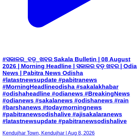
#ସକାଳର_ବଡ଼_ଖବର Sakala Bulletin | 08 August
2026 | Morning Headline | ସକାଳର ବଡ଼ ଖବର | Odia
News | Pabitra News Odisha
#latastnewsupdate #pabitranews
#MorningHeadlineodisha #sakalakhabar
#odishaheadline #odianews #BreakingNews
#odianews #sakalanews #odishanews #rain
#barshanews #todaymorningnews
#pabitranewsodishalive #ajisakalaranews
#latastnewsupdate #pabitranewsodishalive
Kendujhar Town, Kendujhar | Aug 8, 2026