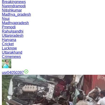
Breakingnews
Narendramodi
Nitishkumar
Madhya_pradesh
Nsui
Madhyapradesh
Pmmodi
Rahulgandhi
Uttarpradesh
Haryana
Cricket
Lucknow
Uttarakhand
Crimenews
usr04050397