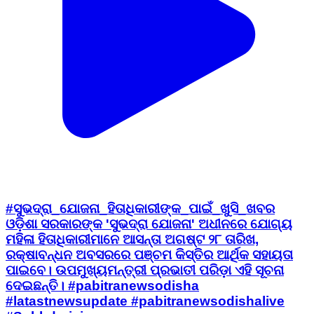
#ସୁଭଦ୍ରା_ଯୋଜନା_ହିତାଧିକାରୀଙ୍କ_ପାଇଁ_ଖୁସି_ଖବର
ଓଡ଼ିଶା ସରକାରଙ୍କ 'ସୁଭଦ୍ରା ଯୋଜନା' ଅଧୀନରେ ଯୋଗ୍ୟ
ମହିଳା ହିତାଧିକାରୀମାନେ ଆସନ୍ତା ଅଗଷ୍ଟ ୨୮ ତାରିଖ,
ରକ୍ଷାବନ୍ଧନ ଅବସରରେ ପଞ୍ଚମ କିସ୍ତିର ଆର୍ଥିକ ସହାୟତା
ପାଇବେ। ଉପମୁଖ୍ୟମନ୍ତ୍ରୀ ପ୍ରଭାତୀ ପରିଡ଼ା ଏହି ସୂଚନା
ଦେଇଛନ୍ତି। #pabitranewsodisha
#latastnewsupdate #pabitranewsodishalive