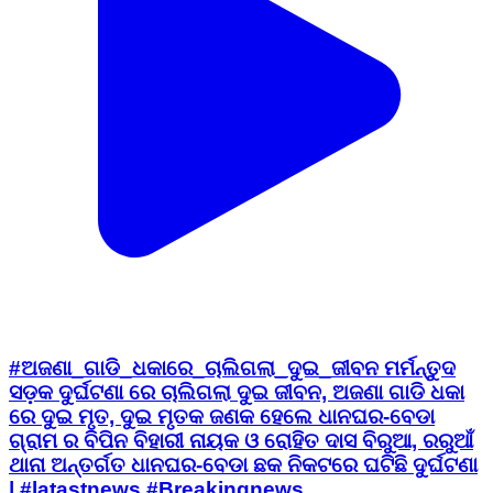
#ଅଜଣା_ଗାଡି_ଧକାରେ_ଚାଲିଗଲା_ଦୁଇ_ଜୀବନ ମର୍ମନ୍ତୁଦ
ସଡ଼କ ଦୁର୍ଘଟଣା ରେ ଚାଲିଗଲା ଦୁଇ ଜୀବନ, ଅଜଣା ଗାଡି ଧକା
ରେ ଦୁଇ ମୃତ, ଦୁଇ ମୃତକ ଜଣକ ହେଲେ ଧାନଘର-ବେଡା
ଗ୍ରାମ ର ବିପିନ ବିହାରୀ ନାୟକ ଓ ରୋହିତ ଦାସ ବିରୁଆ, ରରୁଆଁ
ଥାନା ଅନ୍ତର୍ଗତ ଧାନଘର-ବେଡା ଛକ ନିକଟରେ ଘଟିଛି ଦୁର୍ଘଟଣା
| #latastnews #Breakingnews