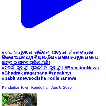
#ସାପ_କାମୁଡାରେ_ଚାଲିଗଲା_ଛାତ୍ରର_ଜୀବନ ଭଦ୍ରକ
ଜିଲ୍ଲା ଆଗରପଡ଼ା ଶିଶୁ ମନ୍ଦିର ରେ ସାପ କାମୁଡ଼ାରେ ଜଣେ
ଛାତ୍ର ର ଜୀବନ ଚାଲିଯାଇଛି।
#ସତର୍କ_ରୁହନ୍ତୁ_ସୁରକ୍ଷିତ_ରୁହନ୍ତୁ | #BreakingNews
#Bhadrak #agarpada #sneakbyt
#pabitranewsodisha #odishanews
Kendujhar Town, Kendujhar | Aug 8, 2026