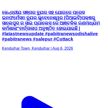
କେନ୍ଦ୍ରୀୟ ସଞ୍ଚାର ବ୍ୟୁର ସହ ଯୋଗରେ ପ୍ରେସ
ଇନଫର୍ମେସନ ବ୍ୟୁର ଭୁବେନେଶ୍ୱର (ପିଆଇବି)ପକ୍ଷରୁ
ସାଲେପୁର ର ସାଇ ପ୍ୟାଲେସ ରେ ଆଞ୍ଚଳିକ ଗଣମାଧ୍ୟମ
କର୍ମଶାଳା"ବାର୍ତ୍ତାଳାପ ଅନୁଷ୍ଠିତ ହୋଇଯାଇଛି |
#latastnewsupdate #pabitranewsodishalive
#pabitranews #salepur #Cuttack
Kendujhar Town, Kendujhar | Aug 6, 2026