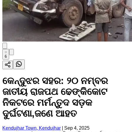
6
କେନ୍ଦୁଝର ସହର: ୨୦ ନମ୍ବର
ଜାତୀୟ ରାଜପଥ ଢେଙ୍କିକୋଟ
ନିକଟରେ ମର୍ମନ୍ତୁଦ ସଡ଼କ
ଦୁର୍ଘଟଣା,ଜଣେ ଆହତ
Kendujhar Town, Kendujhar
|
Sep 4, 2025