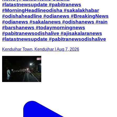
#latastnewsupdate #pabitranews
#MorningHeadlineodisha #sakalakhabar
#odishaheadline #odianews #BreakingNews
#odianews #sakalanews #odishanews #rain
#barshanews #todaymorningnews
#pabitranewsodishalive #ajisakalaranews
#latastnewsupdate #pabitranewsodishalive
Kendujhar Town, Kendujhar | Aug 7, 2026