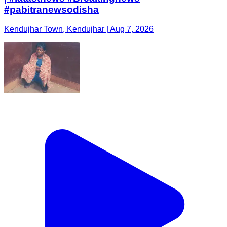
#pabitranewsodisha
Kendujhar Town, Kendujhar | Aug 7, 2026