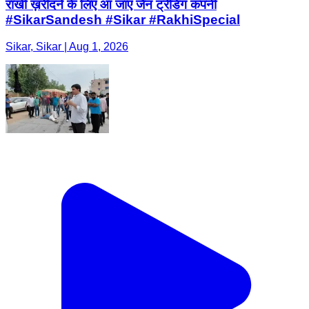
राखी ख़रीदने के लिए आ जाएं जैन ट्रेडिंग कंपनी
#SikarSandesh #Sikar #RakhiSpecial
Sikar, Sikar | Aug 1, 2026