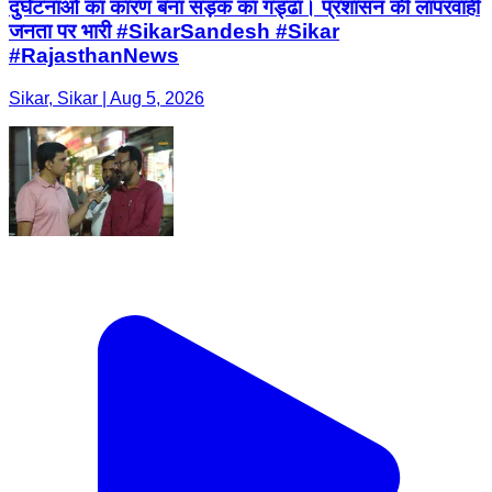
दुर्घटनाओं का कारण बना सड़क का गड्ढा। प्रशासन की लापरवाही
जनता पर भारी #SikarSandesh #Sikar
#RajasthanNews
Sikar, Sikar | Aug 5, 2026