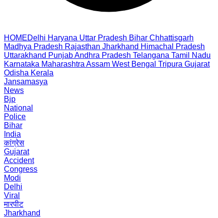
HOME
Delhi
Haryana
Uttar Pradesh
Bihar
Chhattisgarh
Madhya Pradesh
Rajasthan
Jharkhand
Himachal Pradesh
Uttarakhand
Punjab
Andhra Pradesh
Telangana
Tamil Nadu
Karnataka
Maharashtra
Assam
West Bengal
Tripura
Gujarat
Odisha
Kerala
Jansamasya
News
Bjp
National
Police
Bihar
India
कांग्रेस
Gujarat
Accident
Congress
Modi
Delhi
Viral
मारपीट
Jharkhand