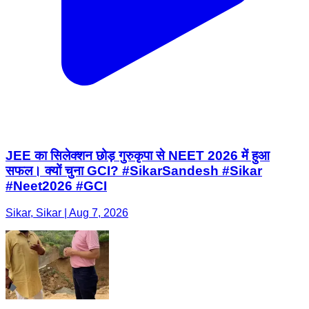
JEE का सिलेक्शन छोड़ गुरुकृपा से NEET 2026 में हुआ
सफल। क्यों चुना GCI? #SikarSandesh #Sikar
#Neet2026 #GCI
Sikar, Sikar | Aug 7, 2026