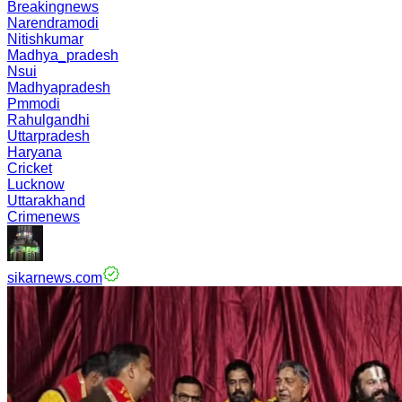
Breakingnews
Narendramodi
Nitishkumar
Madhya_pradesh
Nsui
Madhyapradesh
Pmmodi
Rahulgandhi
Uttarpradesh
Haryana
Cricket
Lucknow
Uttarakhand
Crimenews
sikarnews.com