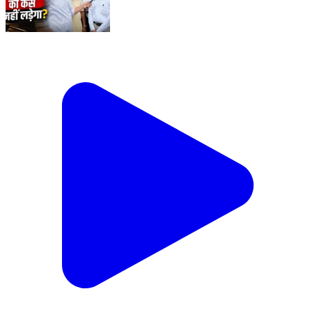
प्रियंका के ह*त्यारे का कोई वकील आरोपी का केस नहीं लड़ेगा?
#SikarSandesh #Sikar #RajasathanNews
#Dhod